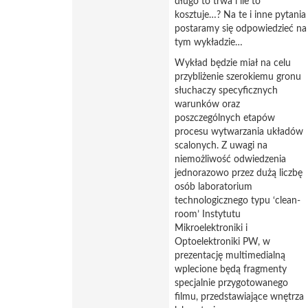
długo to trwa i ile to
kosztuje…? Na te i inne pytania
postaramy się odpowiedzieć na
tym wykładzie…
Wykład będzie miał na celu
przybliżenie szerokiemu gronu
słuchaczy specyficznych
warunków oraz
poszczególnych etapów
procesu wytwarzania układów
scalonych. Z uwagi na
niemożliwość odwiedzenia
jednorazowo przez dużą liczbę
osób laboratorium
technologicznego typu ‘clean-
room’ Instytutu
Mikroelektroniki i
Optoelektroniki PW, w
prezentację multimedialną
wplecione będą fragmenty
specjalnie przygotowanego
filmu, przedstawiające wnętrza