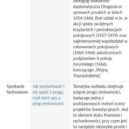
zasługuję działalność
dyplomatyczna Długosza w
sprawach pruskich w latach
1454-1466. Brał udział m.in. w
akcji spłaty zaciężnych
krzyżackich i pertraktacjach
pokojowych (1457-1459) oraz
najintensywniej współdziałał w
rokowaniach pokojowych
(1464-1466) zakończonych
podpisaniem II pokoju
toruńskiego (1466),
kończącego „Wojnę
Trzynastoletnią”.
Spotkanie
Jak wystartować i
Tematyka wykładu obejmuje
festiwalowe
nie spaść z progu,
pojęcie progu rentowności,
czyli start-upy a
będącego jedną z
próg rentowności
podstawowych metod oceny
projektów inwestycyjnych. Jest
to element styku finansów i
rachunkowości, przy czym jest
to narzędzie niezwykle proste i