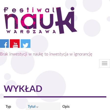
Przejdź
do
treści
Brak inwestycji w naukę to inwestycja w ignorancję
Tog
nav
WYKŁAD
Typ
Tytuł
Opis