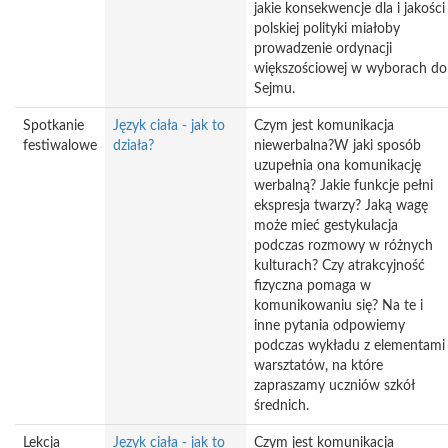
jakie konsekwencje dla i jakości
polskiej polityki miałoby
prowadzenie ordynacji
większościowej w wyborach do
Sejmu.
Spotkanie
Język ciała - jak to
Czym jest komunikacja
festiwalowe
działa?
niewerbalna?W jaki sposób
uzupełnia ona komunikację
werbalną? Jakie funkcje pełni
ekspresja twarzy? Jaką wagę
może mieć gestykulacja
podczas rozmowy w różnych
kulturach? Czy atrakcyjność
fizyczna pomaga w
komunikowaniu się? Na te i
inne pytania odpowiemy
podczas wykładu z elementami
warsztatów, na które
zapraszamy uczniów szkół
średnich.
Lekcja
Język ciała - jak to
Czym jest komunikacja