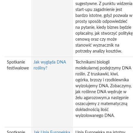
sugestywne. Z punktu widzenia
start-upu zagadnienie jest
bardzo istotne, gdyż pozwala w
prosty sposób odpowiedzieć
na pytanie, kiedy biznes będzie
opłacalny, jak stworzyć politykę
cenową oraz czy może
stanowić wyznacznik na
potrzeby analizy kosztów.
Spotkanie
Jak wygląda DNA
Technikami biologii
festiwalowe
rośliny?
molekularnej podejrzymy DNA
roślin. Z truskawki, kiwi,
ogórka, brzozy i rzodkiewnika
wyizolujemy DNA. Zobaczymy,
jak roślinne DNA wędruje w
żelu agarozowym,a następnie
oszacujemy z matematyczną
dokładnością ilość
wyizolowanego DNA.
Spotkanie
Jak Unia Europejska
Unia Europejska ma istotny