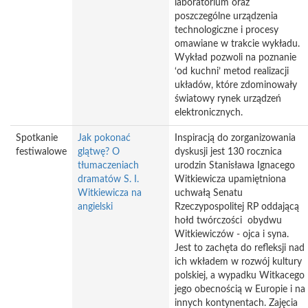
laboratorium oraz
poszczególne urządzenia
technologiczne i procesy
omawiane w trakcie wykładu.
Wykład pozwoli na poznanie
‘od kuchni’ metod realizacji
układów, które zdominowały
światowy rynek urządzeń
elektronicznych.
Spotkanie
Jak pokonać
Inspiracją do zorganizowania
festiwalowe
glątwę? O
dyskusji jest 130 rocznica
tłumaczeniach
urodzin Stanisława Ignacego
dramatów S. I.
Witkiewicza upamiętniona
Witkiewicza na
uchwałą Senatu
angielski
Rzeczypospolitej RP oddającą
hołd twórczości obydwu
Witkiewiczów - ojca i syna.
Jest to zachęta do refleksji nad
ich wkładem w rozwój kultury
polskiej, a wypadku Witkacego
jego obecnością w Europie i na
innych kontynentach. Zajęcia