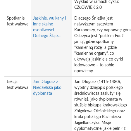
Wykład w ramach cyklu:
CZŁOWIEK 2.0
Spotkanie
Jaskinie, wulkany i
Dlaczego Śnieżka jest
festiwalowe
inne skalne
najwyższym szczytem
osobliwości
Karkonoszy, czy naprawdę góra
Dolnego Śląska
Ostrzyca jest "polskim Fudżi-
jamą", gdzie spotkamy
"kamienną różę" a gdzie
"kamienne organy", co
ukrywają jaskinie a co cyrki
lodowcowe – to sobie
opowiemy.
Lekcja
Jan Długosz z
Jan Długosz (1415-1480),
festiwalowa
Niedzielska jako
wybitny dziejopis polskiego
dyplomata
średniowiecza zasłużył się
również, jako dyplomata w
służbie biskupa krakowskiego
Zbigniewa Oleśnickiego oraz
króla polskiego Kazimierza
Jagiellończyka. Misje
dyplomatyczne, jakie pełnił z