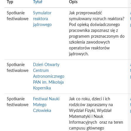
Typ
Tytuł
Opis
Spotkanie
Symulator
Jak przeprowadzić
festiwalowe
reaktora
symulowany rozruch reaktora?
jądrowego
Pod opieką doświadczonego
pracownika zapoznasz się z
programem przeznaczonym do
szkolenia zawodowych
operatorów reaktorów
jądrowych.
Spotkanie
Dzień Otwarty
festiwalowe
Centrum
Astronomicznego
PAN im. Mikołaja
Kopernika
Spotkanie
Festiwal Nauki
Jak co roku, dzieci i ich
festiwalowe
Małego
rodziców zapraszamy na
Człowieka
Wydział Fizyki, Wydział
Matematyki i Nauk
Informacyjnych oraz na teren
campusu głównego