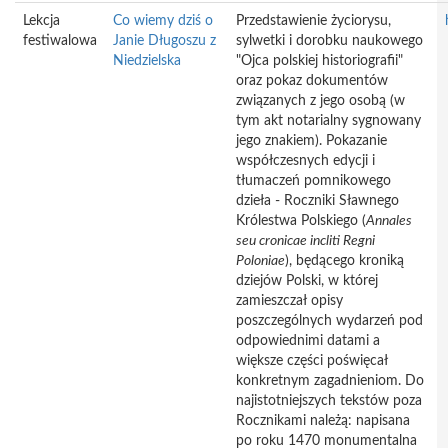
Lekcja
Co wiemy dziś o
Przedstawienie życiorysu,
festiwalowa
Janie Długoszu z
sylwetki i dorobku naukowego
Niedzielska
"Ojca polskiej historiografii"
oraz pokaz dokumentów
związanych z jego osobą (w
tym akt notarialny sygnowany
jego znakiem). Pokazanie
współczesnych edycji i
tłumaczeń pomnikowego
dzieła - Roczniki Sławnego
Królestwa Polskiego (
Annales
seu
cronicae
incliti
Regni
Poloniae
), będącego kroniką
dziejów Polski, w której
zamieszczał opisy
poszczególnych wydarzeń pod
odpowiednimi datami a
większe części poświęcał
konkretnym zagadnieniom. Do
najistotniejszych tekstów poza
Rocznikami należą: napisana
po roku 1470 monumentalna