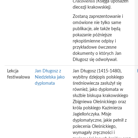
Cracoviensis
(
Księga uposażeń
diecezji krakowskiej
).
Zostaną zaprezentowanie i
omówione nie tylko same
publikacje, ale także będą
pokazanie późniejsze
rękopiśmienne odpisy i
przykładowe ówczesne
dokumenty o których Jan
Długosz się odwoływał.
Lekcja
Jan Długosz z
Jan Długosz (1415-1480),
festiwalowa
Niedzielska jako
wybitny dziejopis polskiego
dyplomata
średniowiecza zasłużył się
również, jako dyplomata w
służbie biskupa krakowskiego
Zbigniewa Oleśnickiego oraz
króla polskiego Kazimierza
Jagiellończyka. Misje
dyplomatyczne, jakie pełnił z
polecenia Oleśnickiego,
wymagały zręczności i