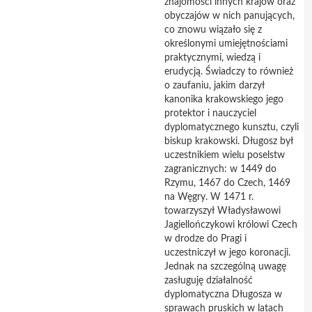
znajomości innych krajów oraz
obyczajów w nich panujących,
co znowu wiązało się z
określonymi umiejętnościami
praktycznymi, wiedzą i
erudycją. Świadczy to również
o zaufaniu, jakim darzył
kanonika krakowskiego jego
protektor i nauczyciel
dyplomatycznego kunsztu, czyli
biskup krakowski. Długosz był
uczestnikiem wielu poselstw
zagranicznych: w 1449 do
Rzymu, 1467 do Czech, 1469
na Węgry. W 1471 r.
towarzyszył Władysławowi
Jagiellończykowi królowi Czech
w drodze do Pragi i
uczestniczył w jego koronacji.
Jednak na szczególną uwagę
zasługuję działalność
dyplomatyczna Długosza w
sprawach pruskich w latach