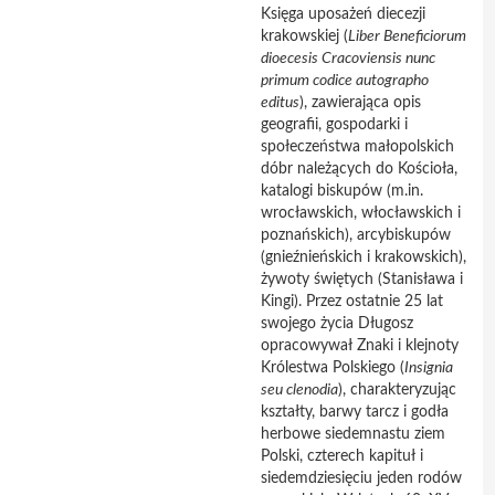
Księga uposażeń diecezji
krakowskiej (
Liber
Beneficiorum
dioecesis
Cracoviensis
nunc
primum
codice
autographo
editus
), zawierająca opis
geografii, gospodarki i
społeczeństwa małopolskich
dóbr należących do Kościoła,
katalogi biskupów (m.in.
wrocławskich, włocławskich i
poznańskich), arcybiskupów
(gnieźnieńskich i krakowskich),
żywoty świętych (Stanisława i
Kingi). Przez ostatnie 25 lat
swojego życia Długosz
opracowywał Znaki i klejnoty
Królestwa Polskiego (
Insignia
seu
clenodia
), charakteryzując
kształty, barwy tarcz i godła
herbowe siedemnastu ziem
Polski, czterech kapituł i
siedemdziesięciu jeden rodów