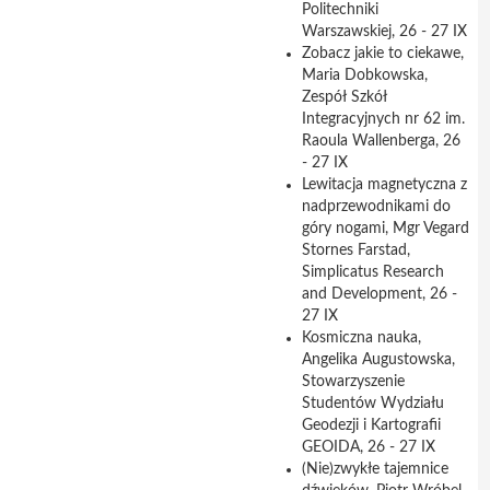
Politechniki
Warszawskiej, 26 - 27 IX
Zobacz jakie to ciekawe,
Maria Dobkowska,
Zespół Szkół
Integracyjnych nr 62 im.
Raoula Wallenberga, 26
- 27 IX
Lewitacja magnetyczna z
nadprzewodnikami do
góry nogami, Mgr Vegard
Stornes Farstad,
Simplicatus Research
and Development, 26 -
27 IX
Kosmiczna nauka,
Angelika Augustowska,
Stowarzyszenie
Studentów Wydziału
Geodezji i Kartografii
GEOIDA, 26 - 27 IX
(Nie)zwykłe tajemnice