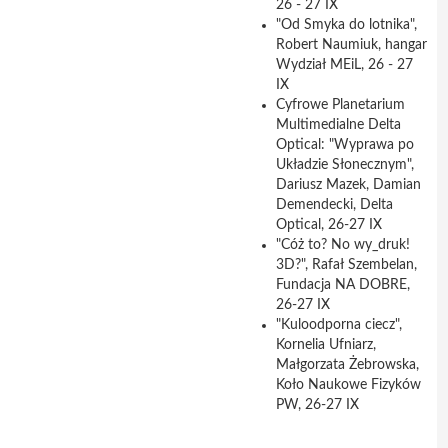
26 - 27 IX
"Od Smyka do lotnika",
Robert Naumiuk, hangar
Wydział MEiL, 26 - 27
IX
Cyfrowe Planetarium
Multimedialne Delta
Optical: "Wyprawa po
Układzie Słonecznym",
Dariusz Mazek, Damian
Demendecki, Delta
Optical, 26-27 IX
"Cóż to? No wy_druk!
3D?", Rafał Szembelan,
Fundacja NA DOBRE,
26-27 IX
"Kuloodporna ciecz",
Kornelia Ufniarz,
Małgorzata Żebrowska,
Koło Naukowe Fizyków
PW, 26-27 IX