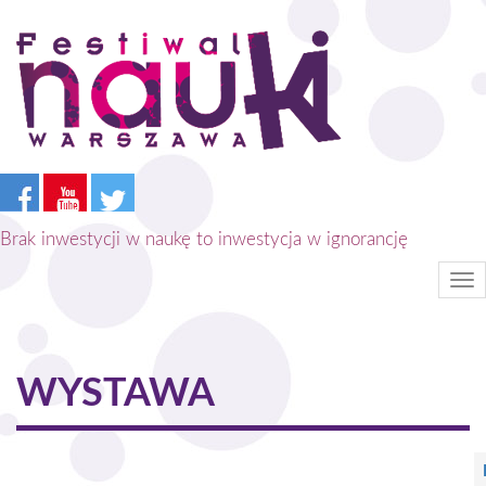
Przejdź
do
treści
Brak inwestycji w naukę to inwestycja w ignorancję
Tog
nav
WYSTAWA