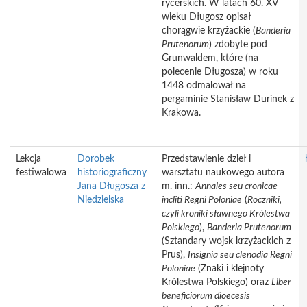
rycerskich. W latach 60. XV
wieku Długosz opisał
chorągwie krzyżackie (
Banderia
Prutenorum
) zdobyte pod
Grunwaldem, które (na
polecenie Długosza) w roku
1448 odmalował na
pergaminie Stanisław Durinek z
Krakowa.
Lekcja
Dorobek
Przedstawienie dzieł i
festiwalowa
historiograficzny
warsztatu naukowego autora
Jana Długosza z
m. inn.:
Annales seu cronicae
Niedzielska
incliti Regni Poloniae
(
Roczniki,
czyli kroniki sławnego Królestwa
Polskiego
),
Banderia Prutenorum
(Sztandary wojsk krzyżackich z
Prus),
Insignia seu clenodia Regni
Poloniae
(Znaki i klejnoty
Królestwa Polskiego) oraz
Liber
beneficiorum dioecesis