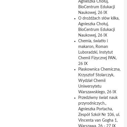
Agnieszka Chołuj,
BioCentrum Edukacji
Naukowej, 26 IX
O drożdżach słów kilka,
Agnieszka Chołuj,
BioCentrum Edukacji
Naukowej, 26 IX
Chemia, światło i
makaron, Roman
Luboradzki, Instytut
Chemii Fizycznej PAN,
26 IX
Piaskownica Chemiczna,
Krzysztof Stolarczyk,
Wydział Chemii
Uniwersytetu
Warszawskiego, 26 IX
Przedziwny świat nauk
przyrodniczych.,
Agnieszka Portacha,
Zespół Szkół Nr 106, ul.
Vincenta van Gogha 1,
Warszawa, 26 - 27 IX