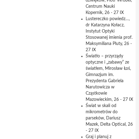
dźwięków, Piotr Wróbel,
Centrum Nauki
Kopernik, 26 - 27 IX
Lustereczko powiedz…,
dr Katarzyna Kołacz,
Instytut Optyki
Stosowanej imienia prof.
Maksymiliana Pluty, 26 -
27 IX
Światło – przyrządy
optyczne i „zabawy” ze
światłem, Mirosław Łoś,
Gimnazjum im.
Prezydenta Gabriela
Narutowicza w
Cząstkowie
Mazowieckim, 26 - 27 IX
Świat w skali od
mikrometrów do
parseków, Dariusz
Mazek, Delta Optical, 26
- 27 IX
Graj i planuj z