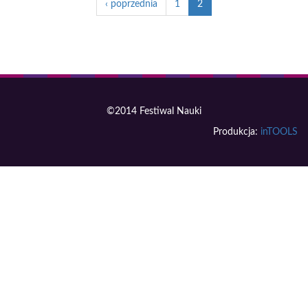
‹ poprzednia
1
2
©2014 Festiwal Nauki
Produkcja:
inTOOLS