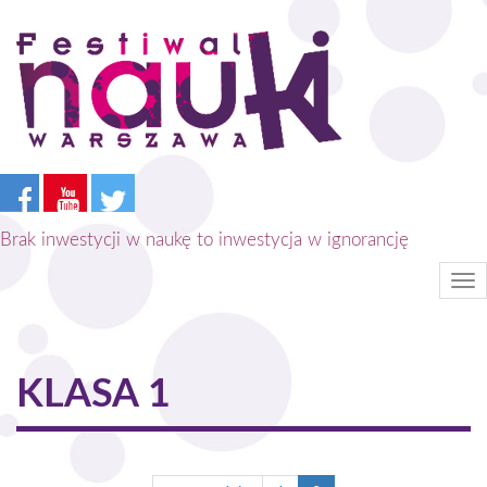
Przejdź
do
treści
Brak inwestycji w naukę to inwestycja w ignorancję
Tog
nav
KLASA 1