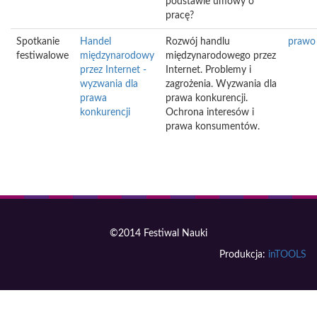
podstawie umowy o
pracę?
Spotkanie
Handel
Rozwój handlu
prawo
festiwalowe
międzynarodowy
międzynarodowego przez
przez Internet -
Internet. Problemy i
wyzwania dla
zagrożenia. Wyzwania dla
prawa
prawa konkurencji.
konkurencji
Ochrona interesów i
prawa konsumentów.
©2014 Festiwal Nauki
Produkcja:
inTOOLS