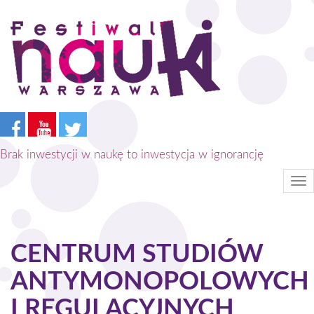
Przejdź
do
treści
Brak inwestycji w naukę to inwestycja w ignorancję
Tog
nav
CENTRUM STUDIÓW
ANTYMONOPOLOWYCH
I REGULACYJNYCH