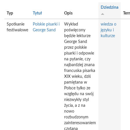
Dziedzina
Typ
Tytuł
Opis
Ter
Spotkanie
Polskie pisarki i
Wykład
wiedza o
festiwalowe
George Sand
poświęcony
języku i
będzie lekturze
kulturze
George Sand
przez polskie
pisarki i odpowie
na pytanie, czy
najbardziej znana
francuska pisarka
XIX wieku, dziś
pamiętana w
Polsce tylko ze
względu na swój
niezwykły styl
życia, a z na
nowo
rozbudzonym
zainteresowaniem
czytana