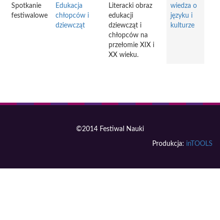
Spotkanie
Edukacja
Literacki obraz
wiedza o
festiwalowe
chłopców i
edukacji
języku i
dziewcząt
dziewcząt i
kulturze
chłopców na
przełomie XIX i
XX wieku.
©2014 Festiwal Nauki
Produkcja:
inTOOLS