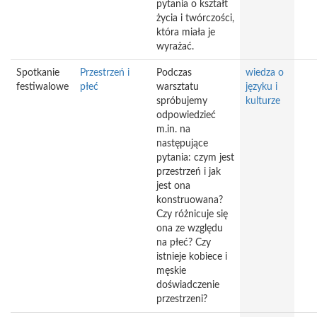
pytania o kształt
życia i twórczości,
która miała je
wyrażać.
Spotkanie
Przestrzeń i
Podczas
wiedza o
festiwalowe
płeć
warsztatu
języku i
spróbujemy
kulturze
odpowiedzieć
m.in. na
następujące
pytania: czym jest
przestrzeń i jak
jest ona
konstruowana?
Czy różnicuje się
ona ze względu
na płeć? Czy
istnieje kobiece i
męskie
doświadczenie
przestrzeni?