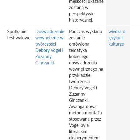
męskości ukazane
zostaną w
perspektywie
historycznej.
Spotkanie
Doświadczenie
Podczas wykładu
wiedza o
festiwalowe
wewnętrzne w
zostanie
języku i
twórczości
omówiona
kulturze
Debory Vogel i
tematyka
Zuzanny
kobiecego
Ginczanki
doświadczenia
wewnętrznego na
przykładzie
twórczości
Debory Vogel i
Zuzanny
Ginczanki.
Awangardowa
metoda montażu
stosowana przez
Vogel była
literackim
eksperymentem