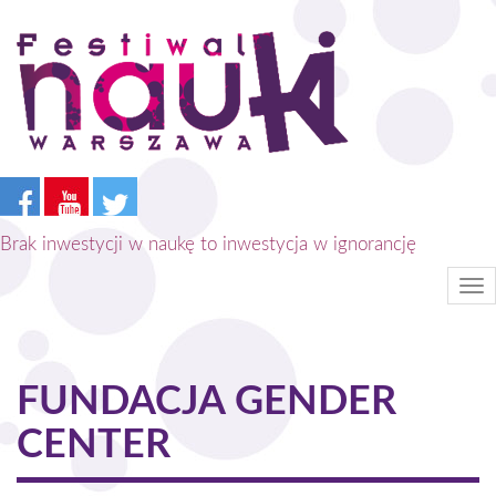
Przejdź
do
treści
Brak inwestycji w naukę to inwestycja w ignorancję
Tog
nav
FUNDACJA GENDER
CENTER