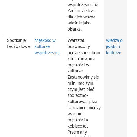
współcześnie na
Zachodzie była
dla nich ważna
właśnie jako
pisarka.
Spotkanie
Męskość w
Warsztat
wiedza o
festiwalowe
kulturze
poświęcony
języku i
współczesnej
będzie sposobom
kulturze
konstruowania
męskości w
kulturze.
Zastanowimy się
m.in. nad tym,
czym jest płeć
społeczno-
kulturowa, jakie
są różnice między
wzorami
męskości a
kobiecości.
Przemiany