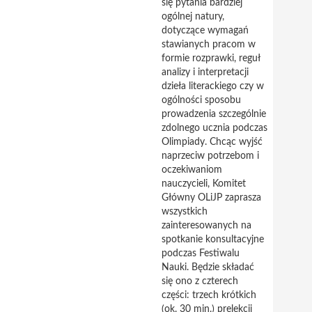
się pytania bardziej
ogólnej natury,
dotyczące wymagań
stawianych pracom w
formie rozprawki, reguł
analizy i interpretacji
dzieła literackiego czy w
ogólności sposobu
prowadzenia szczególnie
zdolnego ucznia podczas
Olimpiady. Chcąc wyjść
naprzeciw potrzebom i
oczekiwaniom
nauczycieli, Komitet
Główny OLiJP zaprasza
wszystkich
zainteresowanych na
spotkanie konsultacyjne
podczas Festiwalu
Nauki. Będzie składać
się ono z czterech
części: trzech krótkich
(ok. 30 min.) prelekcji