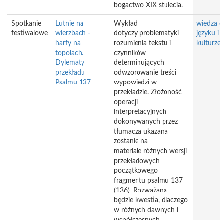
bogactwo XIX stulecia.
Spotkanie
Lutnie na
Wykład
wiedza 
festiwalowe
wierzbach -
dotyczy problematyki
języku i
harfy na
rozumienia tekstu i
kulturz
topolach.
czynników
Dylematy
determinujących
przekładu
odwzorowanie treści
Psalmu 137
wypowiedzi w
przekładzie. Złożoność
operacji
interpretacyjnych
dokonywanych przez
tłumacza ukazana
zostanie na
materiale różnych wersji
przekładowych
początkowego
fragmentu psalmu 137
(136). Rozważana
będzie kwestia, dlaczego
w różnych dawnych i