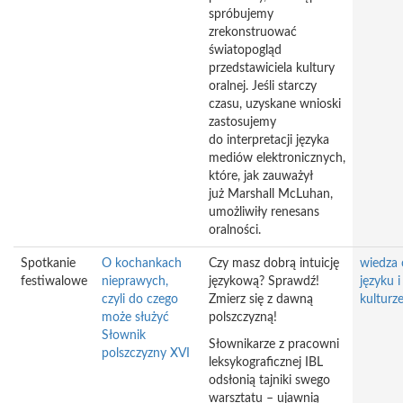
spróbujemy
zrekonstruować
światopogląd
przedstawiciela kultury
oralnej. Jeśli starczy
czasu, uzyskane wnioski
zastosujemy
do interpretacji języka
mediów elektronicznych,
które, jak zauważył
już Marshall McLuhan,
umożliwiły renesans
oralności.
Spotkanie
O kochankach
Czy masz dobrą intuicję
wiedza 
festiwalowe
nieprawych,
językową? Sprawdź!
języku i
czyli do czego
Zmierz się z dawną
kulturz
może służyć
polszczyzną!
Słownik
Słownikarze z pracowni
polszczyzny XVI
leksykograficznej IBL
odsłonią tajniki swego
warsztatu – ujawnią