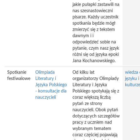
jakie pułapki zastawili na
nas szesnastowieczni
pisarze. Każdy uczestnik
spotkania będzie mógł
zmierzyć się z tekstem
dawnym i i
odpowiedzieć sobie na
pytanie, czym nasz język
różni się od języka epoki
Jana Kochanowskiego.
Spotkanie
Olimpiada
Od kilku lat
wiedza 
festiwalowe
Literatury i
organizatorzy Olimpiady
języku i
Języka Polskiego
Literatury i Języka
kulturz
- konsultacje dla
Polskiego spotykają się z
nauczycieli
coraz większą liczbą
pytań ze strony
nauczycieli. Obok pytań
dotyczących szczegółów
pracy z uczniem nad
wybranym tematem
coraz częściej pojawiają