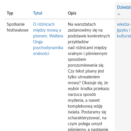
Dziedzi
Typ
Tytuł
Opis
Spotkanie
O różnicach
Na warsztatach
wiedza 
festiwalowe
między mową a
zastanowimy się na
języku i
pismem. Waltera
podstawie konkretnych
kulturz
Onga
przykładów
psychodynamika
nad różnicami między
oralności
oralnym i piśmiennym
sposobem
porozumiewania się.
Czy tekst pisany jest
tylko utrwaleniem
mowy? Okazuje się, że
wybór środka przekazu
narzuca sposób
myślenia, a nawet
kompleksową wizję
świata. Postaramy się
scharakteryzować, na
czym polega umysł
piśmienny, a następnie