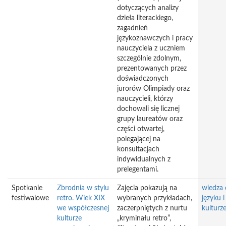
dotyczących analizy
dzieła literackiego,
zagadnień
językoznawczych i pracy
nauczyciela z uczniem
szczególnie zdolnym,
prezentowanych przez
doświadczonych
jurorów Olimpiady oraz
nauczycieli, którzy
dochowali się licznej
grupy laureatów oraz
części otwartej,
polegającej na
konsultacjach
indywidualnych z
prelegentami.
Spotkanie
Zbrodnia w stylu
Zajęcia pokazują na
wiedza 
festiwalowe
retro. Wiek XIX
wybranych przykładach,
języku i
we współczesnej
zaczerpniętych z nurtu
kulturz
kulturze
„kryminału retro”,