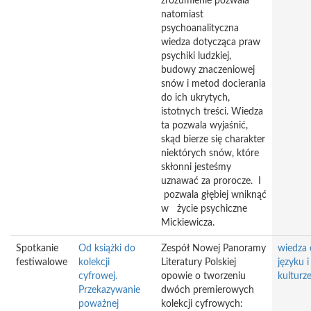
zrozumienie pozwala
natomiast
psychoanalityczna
wiedza dotycząca praw
psychiki ludzkiej,
budowy znaczeniowej
snów i metod docierania
do ich ukrytych,
istotnych treści. Wiedza
ta pozwala wyjaśnić,
skąd bierze się charakter
niektórych snów, które
skłonni jesteśmy
uznawać za prorocze. I
pozwala głębiej wniknąć
w życie psychiczne
Mickiewicza.
Spotkanie
Od książki do
Zespół Nowej Panoramy
wiedza 
festiwalowe
kolekcji
Literatury Polskiej
języku i
cyfrowej.
opowie o tworzeniu
kulturz
Przekazywanie
dwóch premierowych
poważnej
kolekcji cyfrowych: