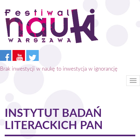
Przejdź
do
treści
Brak inwestycji w naukę to inwestycja w ignorancję
Tog
nav
INSTYTUT BADAŃ
LITERACKICH PAN