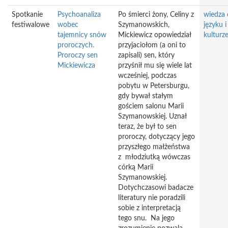
Spotkanie
Psychoanaliza
Po śmierci żony, Celiny z
wiedza 
festiwalowe
wobec
Szymanowskich,
języku i
tajemnicy snów
Mickiewicz opowiedział
kulturz
proroczych.
przyjaciołom (a oni to
Proroczy sen
zapisali) sen, który
Mickiewicza
przyśnił mu się wiele lat
wcześniej, podczas
pobytu w Petersburgu,
gdy bywał stałym
gościem salonu Marii
Szymanowskiej. Uznał
teraz, że był to sen
proroczy, dotyczący jego
przyszłego małżeństwa
z młodziutką wówczas
córką Marii
Szymanowskiej.
Dotychczasowi badacze
literatury nie poradzili
sobie z interpretacją
tego snu. Na jego