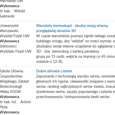
Mechaniki UW
Wykonawca
dr hab.
Witold
Sadowski
Uniwersytet
Warsztaty stereoskopii - zbuduj swoją własną
Warszawski,
przeglądarkę obrazów 3D
Wydział Fizyki UW
W czasie warsztatów poznasz tajniki takiego oszu
Wykonawca
ludzkiego mózgu, aby "widział" on trzeci wymiar, 
doktoranci
zbudujesz swoje własne urządzenie do oglądania
Wydziału Fizyki UW
3D - tzw. stereoskop z barierą paralaksy.
grupy po 15 osób, wejście na imprezę co 45 minut
ostatnie o 12:30,
Szkoła Główna
Dobre zdrowie z serem
Gospodarstwa
Zapoznanie z technologią wyrobu serów, omówie
Wiejskiego, Zakład
głównych ich typów, ciekawostki związane z wy
Biotechnologii
serów, ranking najbrzydszych serów świata, znacz
Mleka SGGW
żywieniowe serów, zasady poprawnego czytania et
Wykonawca
przechowywania i komponowania deski serów.
dr hab. inż.
Antoni
Pluta
Wykonawca