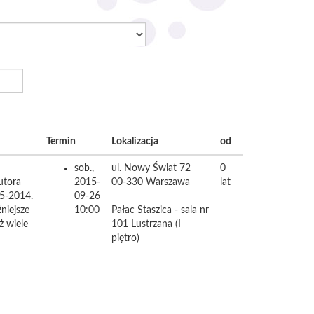
Termin
Lokalizacja
od
sob.,
ul. Nowy Świat 72
0
utora
2015-
00-330
Warszawa
lat
05-2014.
09-26
niejsze
10:00
Pałac Staszica - sala nr
ż wiele
101 Lustrzana (I
piętro)