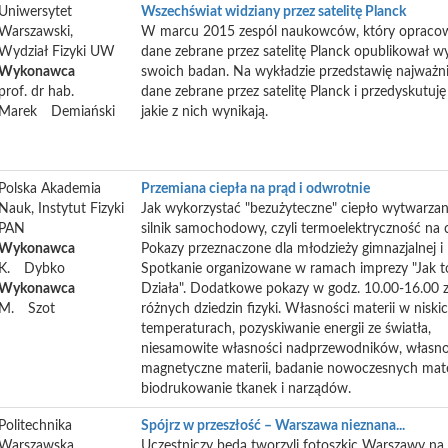
Uniwersytet
Wszechświat widziany przez satelitę Planck
Warszawski,
W marcu 2015 zespól naukowców, który opraco
Wydział Fizyki UW
dane zebrane przez satelitę Planck opublikował wy
Wykonawca
swoich badan. Na wykładzie przedstawię najważni
prof. dr hab.
dane zebrane przez satelitę Planck i przedyskutuję
Marek
Demiański
jakie z nich wynikają.
Polska Akademia
Przemiana ciepła na prąd i odwrotnie
Nauk, Instytut Fizyki
Jak wykorzystać "bezużyteczne" ciepło wytwarzan
PAN
silnik samochodowy, czyli termoelektryczność na c
Wykonawca
Pokazy przeznaczone dla młodzieży gimnazjalnej i l
K.
Dybko
Spotkanie organizowane w ramach imprezy "Jak t
Wykonawca
Działa". Dodatkowe pokazy w godz. 10.00-16.00 
M.
Szot
różnych dziedzin fizyki. Własności materii w niski
temperaturach, pozyskiwanie energii ze światła,
niesamowite własności nadprzewodników, własno
magnetyczne materii, badanie nowoczesnych mate
biodrukowanie tkanek i narządów.
Politechnika
Spójrz w przeszłość – Warszawa nieznana...
Warszawska,
Uczestniczy będą tworzyli fotoszkic Warszawy na