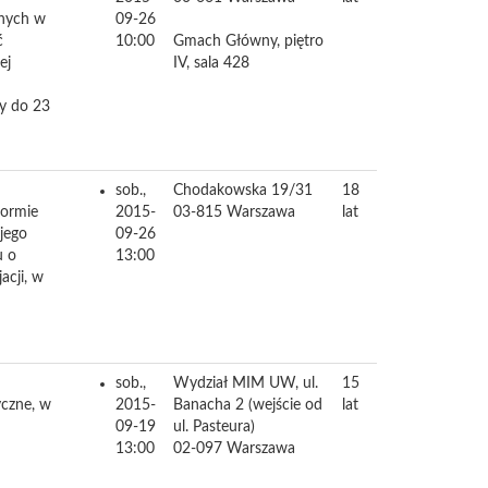
anych w
09-26
ć
10:00
Gmach Główny, piętro
ej
IV, sala 428
sy do 23
sob.,
Chodakowska 19/31
18
formie
2015-
03-815
Warszawa
lat
 jego
09-26
u o
13:00
acji, w
sob.,
Wydział MIM UW, ul.
15
yczne, w
2015-
Banacha 2 (wejście od
lat
09-19
ul. Pasteura)
13:00
02-097
Warszawa