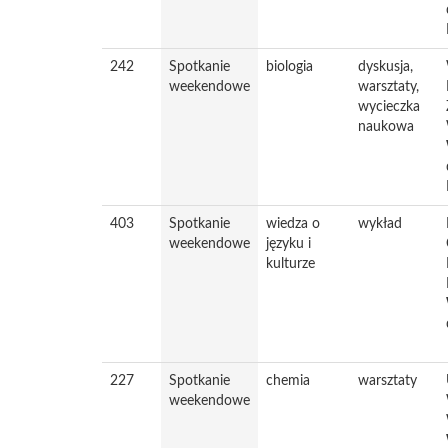
242
Spotkanie
biologia
dyskusja,
weekendowe
warsztaty,
wycieczka
naukowa
403
Spotkanie
wiedza o
wykład
weekendowe
języku i
kulturze
227
Spotkanie
chemia
warsztaty
weekendowe