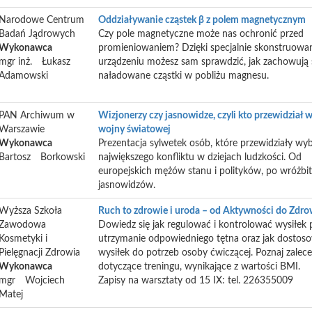
Narodowe Centrum
Oddziaływanie cząstek β z polem magnetycznym
Badań Jądrowych
Czy pole magnetyczne może nas ochronić przed
Wykonawca
promieniowaniem? Dzięki specjalnie skonstruow
mgr inż.
Łukasz
urządzeniu możesz sam sprawdzić, jak zachowują 
Adamowski
naładowane cząstki w pobliżu magnesu.
PAN Archiwum w
Wizjonerzy czy jasnowidze, czyli kto przewidział 
Warszawie
wojny światowej
Wykonawca
Prezentacja sylwetek osób, które przewidziały wy
Bartosz
Borkowski
największego konfliktu w dziejach ludzkości. Od
europejskich mężów stanu i polityków, po wróżbi
jasnowidzów.
Wyższa Szkoła
Ruch to zdrowie i uroda – od Aktywności do Zdro
Zawodowa
Dowiedz się jak regulować i kontrolować wysiłek 
Kosmetyki i
utrzymanie odpowiedniego tętna oraz jak dostos
Pielęgnacji Zdrowia
wysiłek do potrzeb osoby ćwiczącej. Poznaj zalece
Wykonawca
dotyczące treningu, wynikające z wartości BMI.
mgr
Wojciech
Zapisy na warsztaty od 15 IX: tel. 226355009
Matej