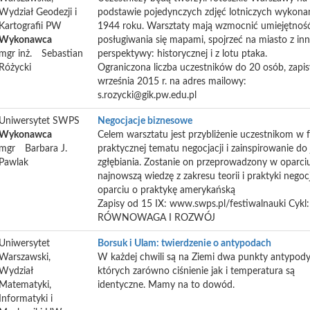
Wydział Geodezji i
podstawie pojedynczych zdjęć lotniczych wykon
Kartografii PW
1944 roku. Warsztaty mają wzmocnić umiejętnoś
Wykonawca
posługiwania się mapami, spojrzeć na miasto z inn
mgr inż.
Sebastian
perspektywy: historycznej i z lotu ptaka.
Różycki
Ograniczona liczba uczestników do 20 osób, zapi
września 2015 r. na adres mailowy:
s.rozycki@gik.pw.edu.pl
Uniwersytet SWPS
Negocjacje biznesowe
Wykonawca
Celem warsztatu jest przybliżenie uczestnikom w 
mgr
Barbara J.
praktycznej tematu negocjacji i zainspirowanie do
Pawlak
zgłębiania. Zostanie on przeprowadzony w oparci
najnowszą wiedzę z zakresu teorii i praktyki negocj
oparciu o praktykę amerykańską
Zapisy od 15 IX: www.swps.pl/festiwalnauki Cykl:
RÓWNOWAGA I ROZWÓJ
Uniwersytet
Borsuk i Ulam: twierdzenie o antypodach
Warszawski,
W każdej chwili są na Ziemi dwa punkty antypod
Wydział
których zarówno ciśnienie jak i temperatura są
Matematyki,
identyczne. Mamy na to dowód.
Informatyki i