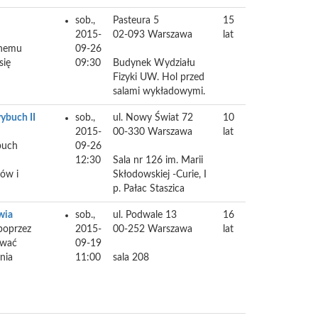
sob.,
Pasteura 5
15
2015-
02-093
Warszawa
lat
anemu
09-26
się
09:30
Budynek Wydziału
Fizyki UW. Hol przed
salami wykładowymi.
wybuch II
sob.,
ul. Nowy Świat 72
10
2015-
00-330
Warszawa
lat
buch
09-26
12:30
Sala nr 126 im. Marii
tów i
Skłodowskiej -Curie, I
p. Pałac Staszica
wia
sob.,
ul. Podwale 13
16
poprzez
2015-
00-252
Warszawa
lat
ować
09-19
nia
11:00
sala 208