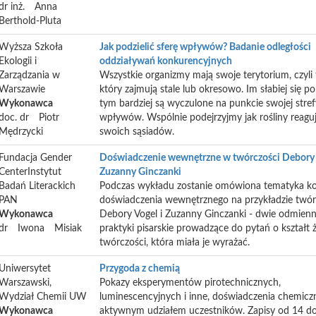
dr inż.
Anna
Berthold-Pluta
Wyższa Szkoła
Jak podzielić sferę wpływów? Badanie odległości
Ekologii i
oddziaływań konkurencyjnych
Zarządzania w
Wszystkie organizmy mają swoje terytorium, czyli 
Warszawie
który zajmują stale lub okresowo. Im słabiej się po
Wykonawca
tym bardziej są wyczulone na punkcie swojej stref
doc. dr
Piotr
wpływów. Wspólnie podejrzyjmy jak rośliny reagu
Mędrzycki
swoich sąsiadów.
Fundacja Gender
Doświadczenie wewnętrzne w twórczości Debory 
CenterInstytut
Zuzanny Ginczanki
Badań Literackich
Podczas wykładu zostanie omówiona tematyka k
PAN
doświadczenia wewnętrznego na przykładzie twór
Wykonawca
Debory Vogel i Zuzanny Ginczanki - dwie odmien
dr
Iwona
Misiak
praktyki pisarskie prowadzące do pytań o kształt ż
twórczości, która miała je wyrażać.
Uniwersytet
Przygoda z chemią
Warszawski,
Pokazy eksperymentów pirotechnicznych,
Wydział Chemii UW
luminescencyjnych i inne, doświadczenia chemicz
Wykonawca
aktywnym udziałem uczestników. Zapisy od 14 d