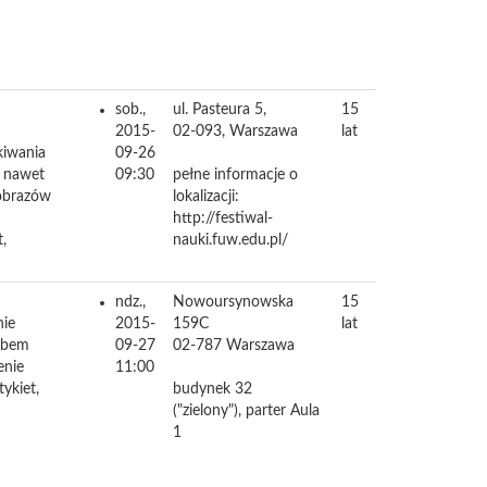
sob.,
ul. Pasteura 5,
15
2015-
02-093,
Warszawa
lat
kiwania
09-26
a nawet
09:30
pełne informacje o
 obrazów
lokalizacji:
http://festiwal-
,
nauki.fuw.edu.pl/
ndz.,
Nowoursynowska
15
nie
2015-
159C
lat
robem
09-27
02-787
Warszawa
enie
11:00
ykiet,
budynek 32
("zielony"), parter Aula
1