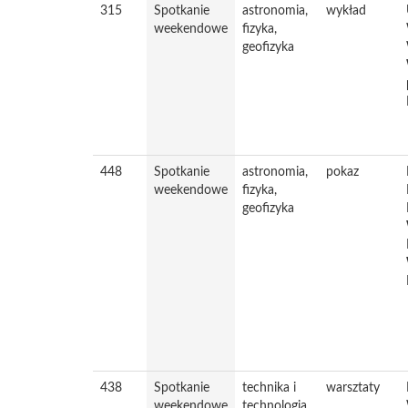
315
Spotkanie
astronomia,
wykład
weekendowe
fizyka,
geofizyka
448
Spotkanie
astronomia,
pokaz
weekendowe
fizyka,
geofizyka
438
Spotkanie
technika i
warsztaty
weekendowe
technologia