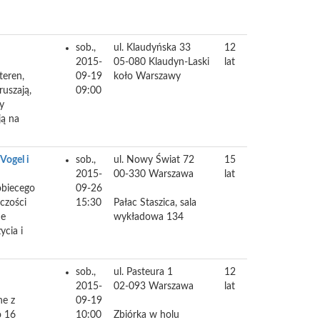
sob.,
ul. Klaudyńska 33
12
2015-
05-080
Klaudyn-Laski
lat
teren,
09-19
koło Warszawy
ruszają,
09:00
y
ją na
Vogel i
sob.,
ul. Nowy Świat 72
15
2015-
00-330
Warszawa
lat
obiecego
09-26
czości
15:30
Pałac Staszica, sala
ne
wykładowa 134
ycia i
sob.,
ul. Pasteura 1
12
2015-
02-093
Warszawa
lat
ne z
09-19
o 16
10:00
Zbiórka w holu