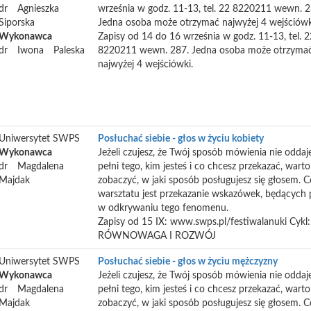
dr
Agnieszka
września w godz. 11-13, tel. 22 8220211 wewn. 2
Siporska
Jedna osoba może otrzymać najwyżej 4 wejściówk
Wykonawca
Zapisy od 14 do 16 września w godz. 11-13, tel. 2
dr
Iwona
Paleska
8220211 wewn. 287. Jedna osoba może otrzyma
najwyżej 4 wejściówki.
Uniwersytet SWPS
Posłuchać siebie - głos w życiu kobiety
Wykonawca
Jeżeli czujesz, że Twój sposób mówienia nie oddaj
dr
Magdalena
pełni tego, kim jesteś i co chcesz przekazać, warto
Majdak
zobaczyć, w jaki sposób posługujesz się głosem. 
warsztatu jest przekazanie wskazówek, będącyc
w odkrywaniu tego fenomenu.
Zapisy od 15 IX: www.swps.pl/festiwalanuki Cykl:
RÓWNOWAGA I ROZWÓJ
Uniwersytet SWPS
Posłuchać siebie - głos w życiu mężczyzny
Wykonawca
Jeżeli czujesz, że Twój sposób mówienia nie oddaj
dr
Magdalena
pełni tego, kim jesteś i co chcesz przekazać, warto
Majdak
zobaczyć, w jaki sposób posługujesz się głosem. 