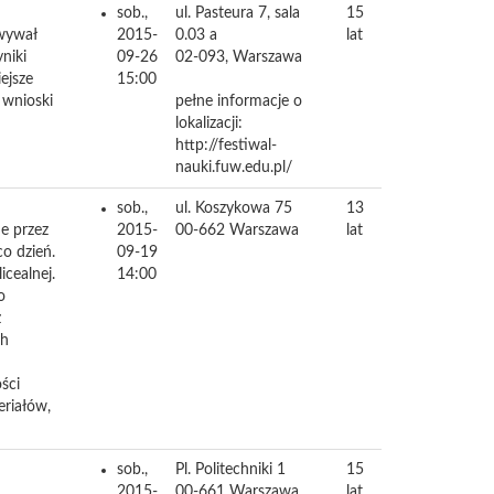
sob.,
ul. Pasteura 7, sala
15
wywał
2015-
0.03 a
lat
niki
09-26
02-093,
Warszawa
ejsze
15:00
 wnioski
pełne informacje o
lokalizacji:
http://festiwal-
nauki.fuw.edu.pl/
sob.,
ul. Koszykowa 75
13
e przez
2015-
00-662
Warszawa
lat
o dzień.
09-19
icealnej.
14:00
o
z
ch
ści
riałów,
sob.,
Pl. Politechniki 1
15
2015-
00-661
Warszawa
lat