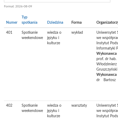
Format: 2026-08-09
Typ
Numer
spotkania
Dziedzina
Forma
Organizatorz
401
Spotkanie
wiedza o
wykład
Uniwersytet
weekendowe
języku i
we współpra
kulturze
Instytut Pod
Informatyki 
Wykonawca
prof. dr hab.
Włodzimierz
Gruszczyński
Wykonawca
dr
Bartosz
402
Spotkanie
wiedza o
warsztaty
Uniwersytet
weekendowe
języku i
we współpra
kulturze
Instytut Pod