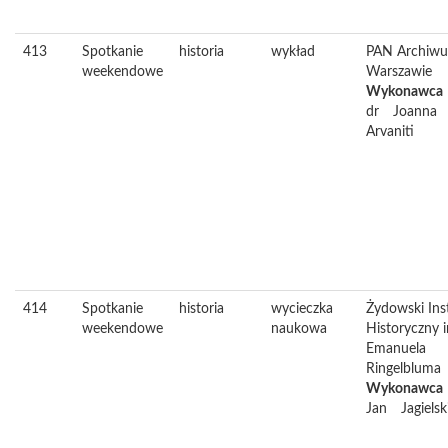
413
Spotkanie
historia
wykład
PAN Archiw
weekendowe
Warszawie
Wykonawca
dr
Joanna
Arvaniti
414
Spotkanie
historia
wycieczka
Żydowski Ins
weekendowe
naukowa
Historyczny 
Emanuela
Ringelbluma
Wykonawca
Jan
Jagielsk