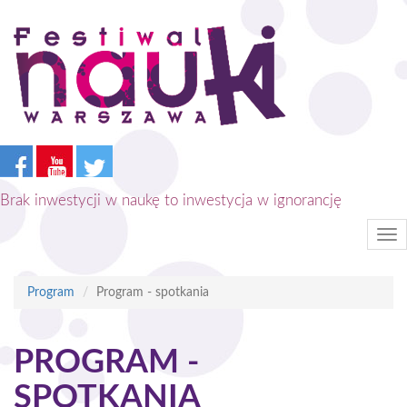
Przejdź
do
treści
Brak inwestycji w naukę to inwestycja w ignorancję
Tog
nav
Program
Program - spotkania
PROGRAM -
SPOTKANIA