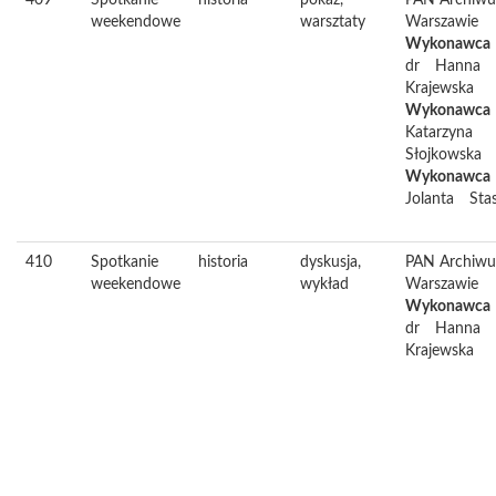
409
Spotkanie
historia
pokaz,
PAN Archiw
weekendowe
warsztaty
Warszawie
Wykonawca
dr
Hanna
Krajewska
Wykonawca
Katarzyna
Słojkowska
Wykonawca
Jolanta
Sta
410
Spotkanie
historia
dyskusja,
PAN Archiw
weekendowe
wykład
Warszawie
Wykonawca
dr
Hanna
Krajewska