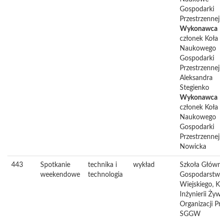
Gospodarki
Przestrzennej
Wykonawca
członek Koła
Naukowego
Gospodarki
Przestrzennej
Aleksandra
Stegienko
Wykonawca
członek Koła
Naukowego
Gospodarki
Przestrzennej
Nowicka
443
Spotkanie
technika i
wykład
Szkoła Głów
weekendowe
technologia
Gospodarstw
Wiejskiego, 
Inżynierii Żyw
Organizacji P
SGGW