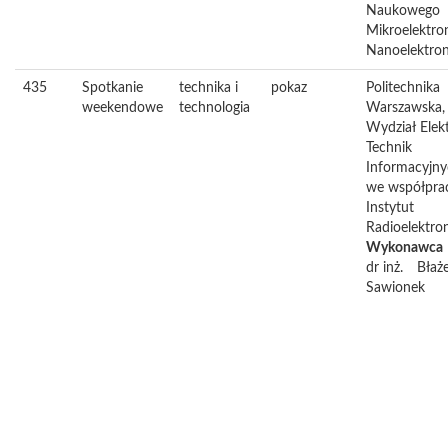
Naukowego
Mikroelektron
Nanoelektron
435
Spotkanie
technika i
pokaz
Politechnika
weekendowe
technologia
Warszawska,
Wydział Elekt
Technik
Informacyjn
we współpra
Instytut
Radioelektron
Wykonawca
dr inż.
Błaże
Sawionek