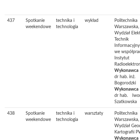
437
Spotkanie
technika i
wykład
Politechnika
weekendowe
technologia
Warszawska,
Wydział Elekt
Technik
Informacyjn
we współpra
Instytut
Radioelektron
Wykonawca
dr hab. inż.
Bogorodzki
Wykonawca
dr hab.
Iwo
Szatkowska
438
Spotkanie
technika i
warsztaty
Politechnika
weekendowe
technologia
Warszawska,
Wydział Geode
Kartografii 
Wykonawca