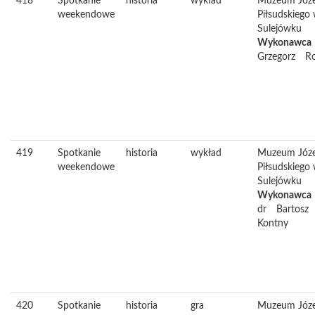
418
Spotkanie
historia
wykład
Muzeum Józ
weekendowe
Piłsudskiego
Sulejówku
Wykonawca
Grzegorz
R
419
Spotkanie
historia
wykład
Muzeum Józ
weekendowe
Piłsudskiego
Sulejówku
Wykonawca
dr
Bartosz
Kontny
420
Spotkanie
historia
gra
Muzeum Józ