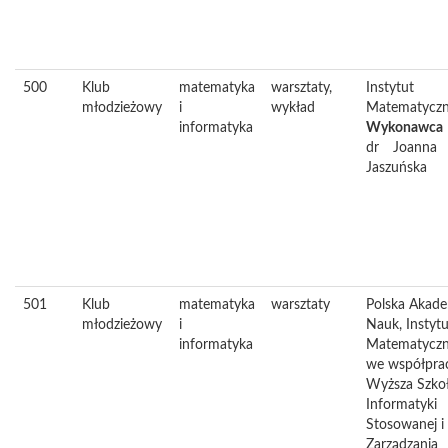
500
Klub
matematyka
warsztaty,
Instytut
młodzieżowy
i
wykład
Matematycz
informatyka
Wykonawca
dr
Joanna
Jaszuńska
501
Klub
matematyka
warsztaty
Polska Akad
młodzieżowy
i
Nauk, Instytu
informatyka
Matematyczn
we współpra
Wyższa Szko
Informatyki
Stosowanej i
Zarządzania