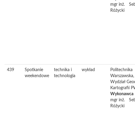
mgr inż.
Seb
Różycki
439
Spotkanie
technika i
wykład
Politechnika
weekendowe
technologia
Warszawska,
Wydział Geode
Kartografii 
Wykonawca
mgr inż.
Seb
Różycki