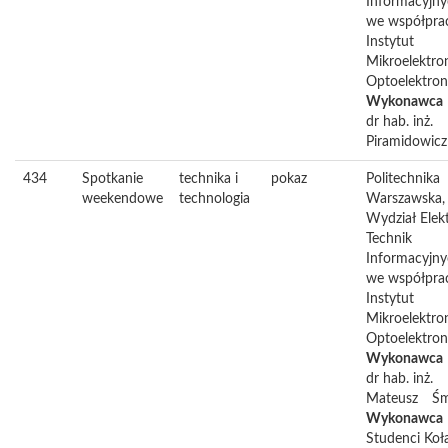
Informacyjn
we współpra
Instytut
Mikroelektron
Optoelektron
Wykonawca
dr hab. inż.
Piramidowicz
434
Spotkanie
technika i
pokaz
Politechnika
weekendowe
technologia
Warszawska,
Wydział Elekt
Technik
Informacyjn
we współpra
Instytut
Mikroelektron
Optoelektron
Wykonawca
dr hab. inż.
Mateusz
Śm
Wykonawca
Studenci Koł