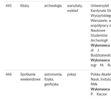
445
Kluby
archeologia
warsztaty,
Uniwersytet
wykład
Kardynała St
Wyszyńskieg
Warszawie, 
współpracy z
Naukowe
Studentów
Archeologii
Wykonawca
dr
J.
Budziszewski
Wykonawca
mgr
M.
R
446
Spotkanie
astronomia,
pokaz
Polska Akad
weekendowe
fizyka,
Nauk, Instytu
geofizyka
PAN
Wykonawca
P.
Kaczor