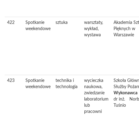
422
Spotkanie
sztuka
warsztaty,
Akademia Sz
weekendowe
wykład,
Pięknych w
wystawa
Warszawie
423
Spotkanie
technika i
wycieczka
Szkoła Głów
weekendowe
technologia
naukowa,
Służby Pożarn
zwiedzanie
Wykonawca
laboratorium
dr inż.
Norb
lub
Tuśnio
pracowni