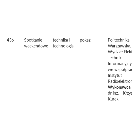
436
Spotkanie
technika i
pokaz
Politechnika
weekendowe
technologia
Warszawska,
Wydział Elekt
Technik
Informacyjn
we współpra
Instytut
Radioelektron
Wykonawca
dr inż.
Krzy
Kurek