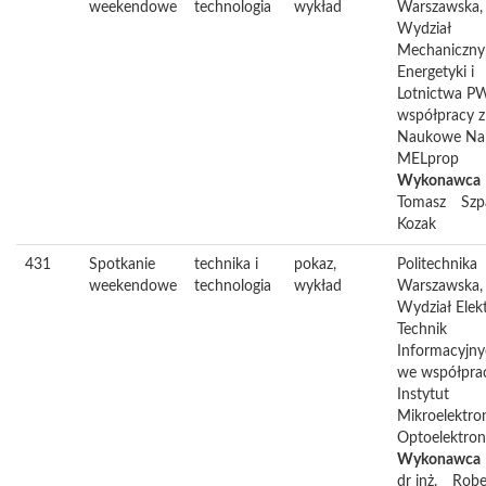
weekendowe
technologia
wykład
Warszawska,
Wydział
Mechaniczny
Energetyki i
Lotnictwa P
współpracy z
Naukowe Na
MELprop
Wykonawca
Tomasz
Szp
Kozak
431
Spotkanie
technika i
pokaz,
Politechnika
weekendowe
technologia
wykład
Warszawska,
Wydział Elekt
Technik
Informacyjn
we współpra
Instytut
Mikroelektron
Optoelektron
Wykonawca
dr inż.
Robe