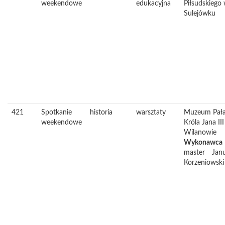
weekendowe
edukacyjna
Piłsudskiego
Sulejówku
421
Spotkanie
historia
warsztaty
Muzeum Pał
weekendowe
Króla Jana II
Wilanowie
Wykonawca
master
Jan
Korzeniowski