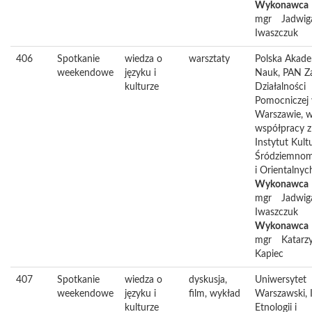
Wykonawca
mgr
Jadwig
Iwaszczuk
406
Spotkanie
wiedza o
warsztaty
Polska Akad
weekendowe
języku i
Nauk, PAN Z
kulturze
Działalności
Pomocniczej
Warszawie, 
współpracy z
Instytut Kult
Śródziemnom
i Orientalny
Wykonawca
mgr
Jadwig
Iwaszczuk
Wykonawca
mgr
Katarz
Kapiec
407
Spotkanie
wiedza o
dyskusja,
Uniwersytet
weekendowe
języku i
film, wykład
Warszawski, 
kulturze
Etnologii i