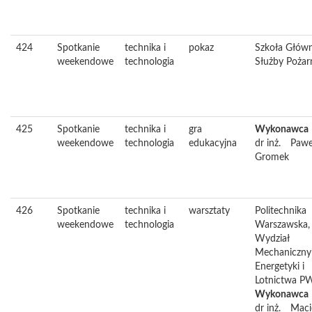
424
Spotkanie
technika i
pokaz
Szkoła Głów
weekendowe
technologia
Służby Pożarn
425
Spotkanie
technika i
gra
Wykonawca
weekendowe
technologia
edukacyjna
dr inż.
Pawe
Gromek
426
Spotkanie
technika i
warsztaty
Politechnika
weekendowe
technologia
Warszawska,
Wydział
Mechaniczny
Energetyki i
Lotnictwa P
Wykonawca
dr inż.
Maci