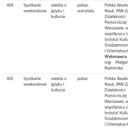
404
Spotkanie
wiedza o
pokaz,
Polska Akad
weekendowe
języku i
warsztaty
Nauk, PAN Z
kulturze
Działalności
Pomocniczej
Warszawie, 
współpracy z
Instytut Kult
Śródziemnom
i Orientalny
Wykonawca
mgr
Małgor
Radomska
405
Spotkanie
wiedza o
pokaz
Polska Akad
weekendowe
języku i
Nauk, PAN Z
kulturze
Działalności
Pomocniczej
Warszawie, 
współpracy z
Instytut Kult
Śródziemnom
i Orientalny