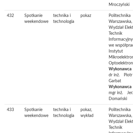
Mroczyński
432
Spotkanie
technika i
pokaz
Politechnika
weekendowe
technologia
Warszawska,
Wydział Elekt
Technik
Informacyjn
we współpra
Instytut
Mikroelektron
Optoelektron
Wykonawca
dr inż.
Piotr
Garbat
Wykonawca
mgr inż.
Jer
Domański
433
Spotkanie
technika i
pokaz,
Politechnika
weekendowe
technologia
wykład
Warszawska,
Wydział Elekt
Technik