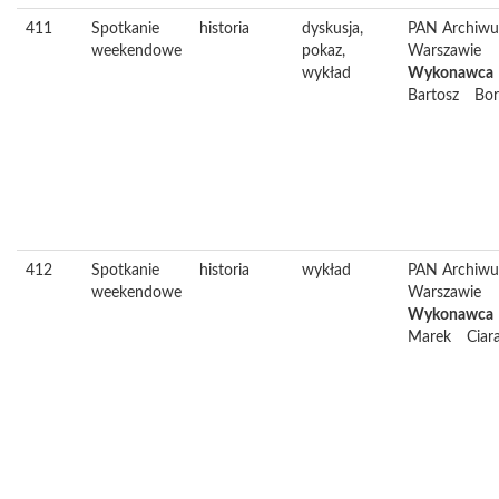
411
Spotkanie
historia
dyskusja,
PAN Archiw
weekendowe
pokaz,
Warszawie
wykład
Wykonawca
Bartosz
Bor
412
Spotkanie
historia
wykład
PAN Archiw
weekendowe
Warszawie
Wykonawca
Marek
Ciar