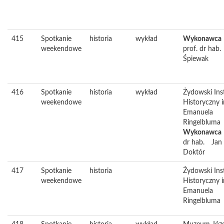
415
Spotkanie
historia
wykład
Wykonawca
weekendowe
prof. dr hab.
Śpiewak
416
Spotkanie
historia
wykład
Żydowski Ins
weekendowe
Historyczny 
Emanuela
Ringelbluma
Wykonawca
dr hab.
Jan
Doktór
417
Spotkanie
historia
Żydowski Ins
weekendowe
Historyczny 
Emanuela
Ringelbluma