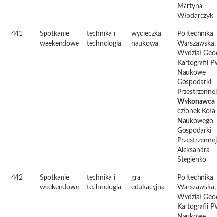
Martyna
Włodarczyk
441
Spotkanie
technika i
wycieczka
Politechnika
weekendowe
technologia
naukowa
Warszawska,
Wydział Geode
Kartografii 
Naukowe
Gospodarki
Przestrzennej
Wykonawca
członek Koła
Naukowego
Gospodarki
Przestrzennej
Aleksandra
Stegienko
442
Spotkanie
technika i
gra
Politechnika
weekendowe
technologia
edukacyjna
Warszawska,
Wydział Geode
Kartografii 
Naukowe