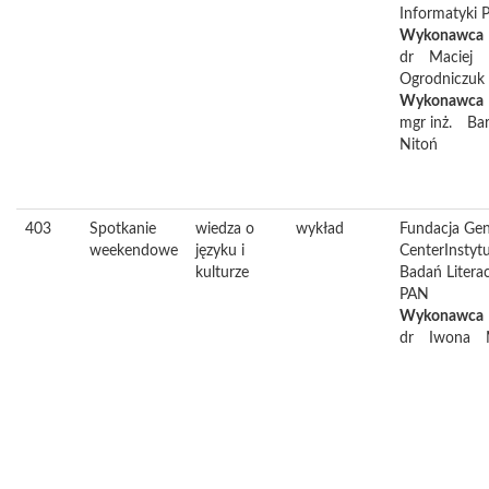
Informatyki 
Wykonawca
dr
Maciej
Ogrodniczuk
Wykonawca
mgr inż.
Bar
Nitoń
403
Spotkanie
wiedza o
wykład
Fundacja Ge
weekendowe
języku i
CenterInstyt
kulturze
Badań Litera
PAN
Wykonawca
dr
Iwona