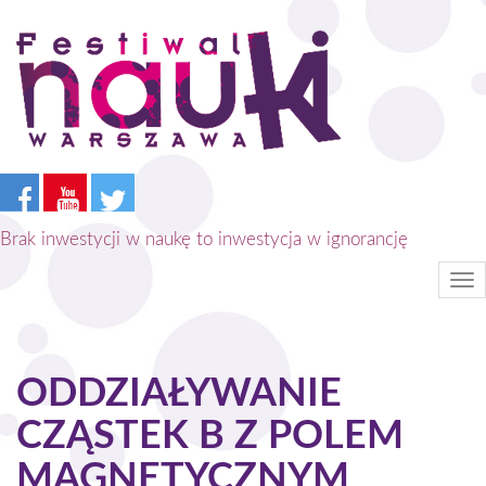
Przejdź
do
treści
Brak inwestycji w naukę to inwestycja w ignorancję
Tog
nav
ODDZIAŁYWANIE
CZĄSTEK Β Z POLEM
MAGNETYCZNYM