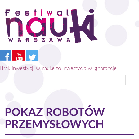
Przejdź
do
treści
Brak inwestycji w naukę to inwestycja w ignorancję
Tog
nav
POKAZ ROBOTÓW
PRZEMYSŁOWYCH