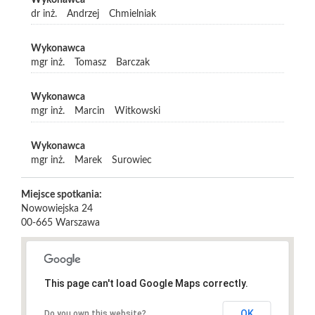
Wykonawca
dr inż.
Andrzej
Chmielniak
Wykonawca
mgr inż.
Tomasz
Barczak
Wykonawca
mgr inż.
Marcin
Witkowski
Wykonawca
mgr inż.
Marek
Surowiec
Miejsce spotkania:
Nowowiejska 24
00-665
Warszawa
This page can't load Google Maps correctly.
OK
Do you own this website?