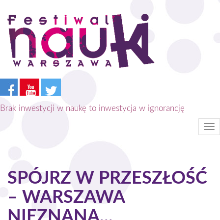
Przejdź
do
treści
Brak inwestycji w naukę to inwestycja w ignorancję
Tog
nav
SPÓJRZ W PRZESZŁOŚĆ
– WARSZAWA
NIEZNANA...