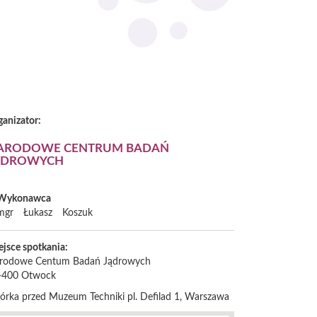
ganizator:
ARODOWE CENTRUM BADAŃ
ĄDROWYCH
Wykonawca
mgr
Łukasz
Koszuk
ejsce spotkania:
rodowe Centum Badań Jądrowych
-400
Otwock
iórka przed Muzeum Techniki pl. Defilad 1, Warszawa