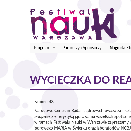
Przejdź
do
treści
Program
Partnerzy i Sponsorzy
Nagroda Zło
WYCIECZKA DO RE
Numer:
43
Narodowe Centrum Badań Jądrowych uważa za niezbę
związane z energetyką jądrową na wszelkich spotkania
w ramach Festiwalu Nauki w Warszawie zapraszamy w
jądrowego MARIA w Świerku oraz laboratoriów NCBJ. 