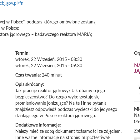
bj.gov.pl/fn
wej w Polsce”, podczas którego omówione zostaną
 w Polsce;
eaktora jądrowego – badawczego reaktora MARIA;
Termin:
Or
wtorek, 22 Wrzesień, 2015 - 08:30
N
wtorek, 22 Wrzesień, 2015 - 09:30
J
Czas trwania:
240 minut
Opis skrócony:
Jak pracuje reaktor jądrowy? Jak dbamy o jego
bezpieczeństwo? Do czego wykorzystuje się
promieniowanie jonizujące? Na te i inne pytania
Mi
znajdziesz odpowiedź podczas wycieczki do jedynego
Na
działającego w Polsce reaktora jądrowego.
05
Dodatkowe informacje:
Zb
Należy mieć ze sobą dokument tożsamości ze zdjęciem.
Inne ważne informacje na stronie: http://festiwal-