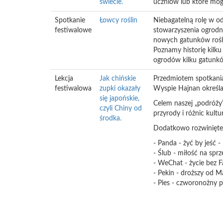
świecie.
uczniów lub które mogą
Spotkanie
Łowcy roślin
Niebagatelną rolę w o
festiwalowe
stowarzyszenia ogrodn
nowych gatunków rośli
Poznamy historię kilku
ogrodów kilku gatunkó
Lekcja
Jak chińskie
Przedmiotem spotkania
festiwalowa
zupki okazały
Wyspie Hajnan określa
się japońskie,
Celem naszej „podróży
czyli Chiny od
przyrody i różnic kult
środka.
Dodatkowo rozwinięte
- Panda - żyć by jeść -
- Ślub - miłość na sprz
- WeChat - życie bez 
- Pekin - droższy od M
- Pies - czworonożny pr