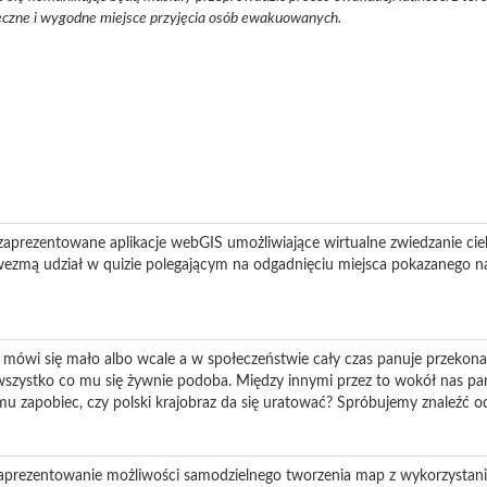
eczne i wygodne miejsce przyjęcia osób ewakuowanych.
zaprezentowane aplikacje webGIS umożliwiające wirtualne zwiedzanie ci
wezmą udział w quizie polegającym na odgadnięciu miejsca pokazanego na
 mówi się mało albo wcale a w społeczeństwie cały czas panuje przekonani
 wszystko co mu się żywnie podoba. Między innymi przez to wokół nas pa
emu zapobiec, czy polski krajobraz da się uratować? Spróbujemy znaleźć o
zaprezentowanie możliwości samodzielnego tworzenia map z wykorzystan