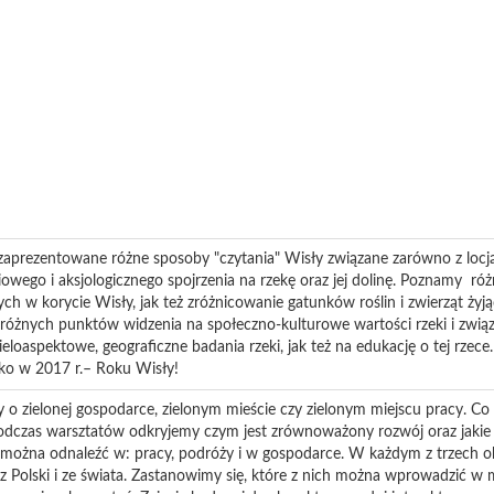
aprezentowane różne sposoby "czytania" Wisły związane zarówno z locją,
iowego i aksjologicznego spojrzenia na rzekę oraz jej dolinę. Poznamy ró
 w korycie Wisły, jak też zróżnicowanie gatunków roślin i zwierząt żyjąc
różnych punktów widzenia na społeczno-kulturowe wartości rzeki i związa
loaspektowe, geograficzne badania rzeki, jak też na edukację o tej rzec
lko w 2017 r.– Roku Wisły!
y o zielonej gospodarce, zielonym mieście czy zielonym miejscu pracy. C
Podczas warsztatów odkryjemy czym jest zrównoważony rozwój oraz jakie
 można odnaleźć w: pracy, podróży i w gospodarce. W każdym z trzech 
 z Polski i ze świata. Zastanowimy się, które z nich można wprowadzić w 