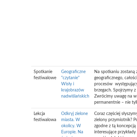
Spotkanie
Geograficzne
Na spotkaniu zostaną z
festiwalowe
"czytanie"
geograficznego, całośc
Wisły i
procesów występujących
krajobrazów
brzegach. Spojrzymy z 
nadwiślańskich
Zwrócimy uwagę na wie
permanentnie – nie ty
Lekcja
Odkryj zielone
Coraz częściej słyszym
festiwalowa
miasta. W
zielony przymiotnik? 
okolicy. W
zgodne z tą koncepcją
Europie. Na
interesujące przykłady