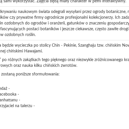
 sami wykorzystać. Zajęcia będą miały charakter w pełni interaktywny.
dkrywaniu naukowym świata odegrali wysyłani przez ogrody botaniczne, m
ików czy prywatne firmy ogrodnicze profesjonalni kolekcjonerzy. Ich za
n ozdobnych do ogrodów i oranżerii, gatunków o znaczeniu gospodarczy
 fascynujących postaci botaników i jeszcze ciekawsze, często zawiłe drog
w ozdobnych roślin.
 będzie wycieczka po stolicy Chin - Pekinie, Szanghaju tzw. chińskim N
nej chińskimi Hawajami.
” po różnych zakątkach tego pięknego oraz niezwykle zróżnicowanego kra
urowych oraz nauka kilku chińskich zwrotów.
 zostaną poniższe sformułowania:
edaż -
Facebooka -
anhattanu -
zyjaciel na talerzu -