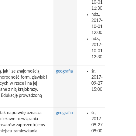
10-01
11:30
ndz.,
2017-
10-01
12:00
ndz.,
2017-
10-01
12:30
 jak i ze znajomością
geografia
śr.,
żnorodność form, zjawisk i
2017-
ych w rzece i na jej
09-27
ne z nią krajobrazy.
15:00
e. Edukację prowadzoną
o tak naprawdę oznacza
geografia
śr.,
 ciekawe rozwiązania
2017-
obszarów zaprezentujemy
09-27
miejscu zamieszkania
09:00