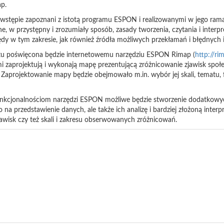
p.
 wstępie zapoznani z istotą programu ESPON i realizowanymi w jego ram
, w przystępny i zrozumiały sposób, zasady tworzenia, czytania i interp
ędy w tym zakresie, jak również źródła możliwych przekłamań i błędnych i
tu poświęcona będzie internetowemu narzędziu ESPON Rimap (
http://ri
mi zaprojektują i wykonają mapę prezentującą zróżnicowanie zjawisk spo
h. Zaprojektowanie mapy będzie obejmowało m.in. wybór jej skali, tematu, f
nkcjonalnościom narzędzi ESPON możliwe będzie stworzenie dodatkowyc
 na przedstawienie danych, ale także ich analizę i bardziej złożoną interp
wisk czy też skali i zakresu obserwowanych zróżnicowań.