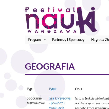
Przejdź
do
treści
Program
Partnerzy i Sponsorzy
Nagroda Zł
GEOGRAFIA
Typ
Tytuł
Opis
Spotkanie
Gra kryzysowa
Gra, w trakcie której k
festiwalowe
- powódź i
resztą zespołu zarządz
ewakuacja
zespoły, które wzajemni