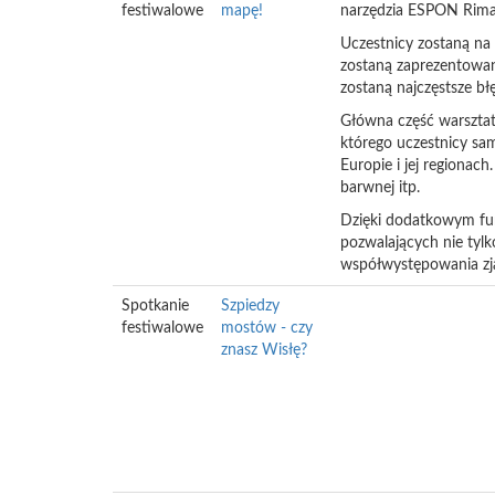
festiwalowe
mapę!
narzędzia ESPON Rima
Uczestnicy zostaną na
zostaną zaprezentowane
zostaną najczęstsze bł
Główna część warszta
którego uczestnicy sa
Europie i jej regionac
barwnej itp.
Dzięki dodatkowym fu
pozwalających nie tylko
współwystępowania zja
Spotkanie
Szpiedzy
festiwalowe
mostów - czy
znasz Wisłę?