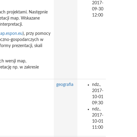
2017-
09-30
ach projektami. Następnie
12:00
retacji map. Wskazane
nterpretacji.
map.espon.eu
), przy pomocy
łeczno-gospodarczych w
ormy prezentacji, skali
h wersji map,
retację np. w zakresie
geografia
ndz.,
2017-
10-01
09:30
ndz.,
2017-
10-01
11:00