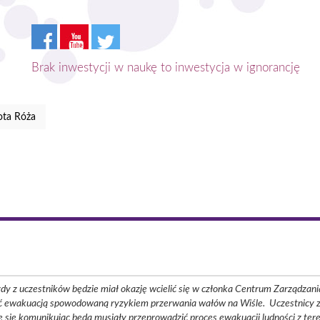
Brak inwestycji w naukę to inwestycja w ignorancję
ota Róża
ażdy z uczestników będzie miał okazję wcielić się w członka Centrum Zarządzan
ać ewakuacją spowodowaną ryzykiem przerwania wałów na Wiśle. Uczestnicy z
e się komunikując będą musiały przeprowadzić proces ewakuacji ludności z t