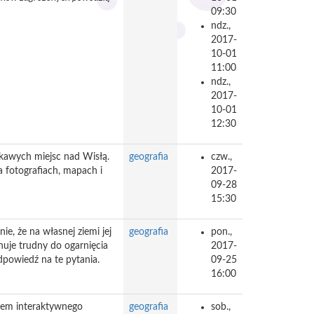
09:30
ndz.,
2017-
10-01
11:00
ndz.,
2017-
10-01
12:30
ekawych miejsc nad Wisłą.
geografia
czw.,
 fotografiach, mapach i
2017-
09-28
15:30
e, że na własnej ziemi jej
geografia
pon.,
nuje trudny do ogarnięcia
2017-
dpowiedź na te pytania.
09-25
16:00
iem interaktywnego
geografia
sob.,