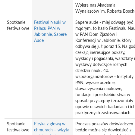
Wpiera nas Akademia
Wynalazców im. Roberta Bosch
Spotkanie
Festiwal Nauki w
Sapere aude - miej odwagę być
festiwalowe
Pałacu PAN w
mądrym, to hasło Festiwalu Nau
Jabłonnie, Sapere
w PAN Dom Zjazdów i
Aude
Konferencji w Jabłonnie, który
odbywa się już poraz 15. Na goś
czekają ineresujące pokazy,
wykłady i pogadanki, warsztaty i
wystawy dotyczące różnych
dziedzin nauki. 40.
współorganizatorów - Instytuty
PAN, wyższe uczelnie,
stowarzyszenia naukowe,
fundacje i przedsiebiorstwa w
sposób przystępny i zrozumiały
opowie o swoich badaniach i ic
praktycznych zastosowaniach.
Spotkanie
Fizyka z głową w
Podczas pokazów doświadczeń
festiwalowe
chmurach – wizyta
będzie można się dowiedzieć z