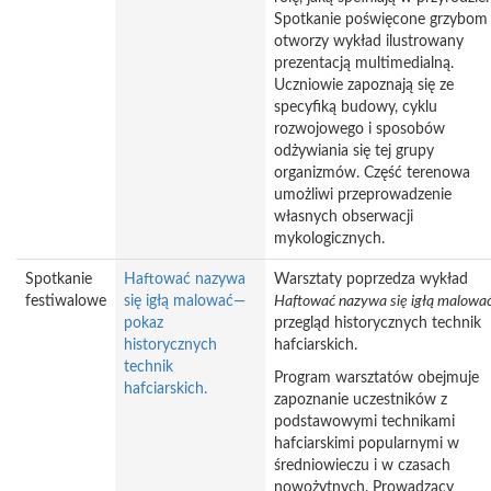
Spotkanie poświęcone grzybom
otworzy wykład ilustrowany
prezentacją multimedialną.
Uczniowie zapoznają się ze
specyfiką budowy, cyklu
rozwojowego i sposobów
odżywiania się tej grupy
organizmów. Część terenowa
umożliwi przeprowadzenie
własnych obserwacji
mykologicznych.
Spotkanie
Haftować nazywa
Warsztaty poprzedza wykład
festiwalowe
się igłą malować—
Haftować nazywa się igłą malowa
pokaz
przegląd historycznych technik
historycznych
hafciarskich.
technik
Program warsztatów obejmuje
hafciarskich.
zapoznanie uczestników z
podstawowymi technikami
hafciarskimi popularnymi w
średniowieczu i w czasach
nowożytnych. Prowadzący