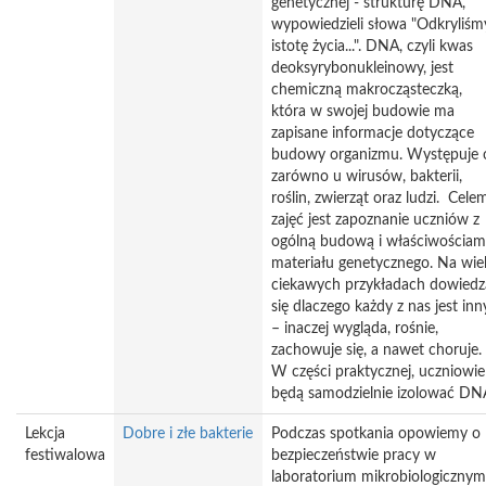
genetycznej - strukturę DNA,
wypowiedzieli słowa "Odkryliśm
istotę życia...". DNA, czyli kwas
deoksyrybonukleinowy, jest
chemiczną makrocząsteczką,
która w swojej budowie ma
zapisane informacje dotyczące
budowy organizmu. Występuje 
zarówno u wirusów, bakterii,
roślin, zwierząt oraz ludzi. Cele
zajęć jest zapoznanie uczniów z
ogólną budową i właściwościam
materiału genetycznego. Na wie
ciekawych przykładach dowiedz
się dlaczego każdy z nas jest inn
– inaczej wygląda, rośnie,
zachowuje się, a nawet choruje.
W części praktycznej, uczniowie
będą samodzielnie izolować DN
Lekcja
Dobre i złe bakterie
Podczas spotkania opowiemy o
festiwalowa
bezpieczeństwie pracy w
laboratorium mikrobiologicznym