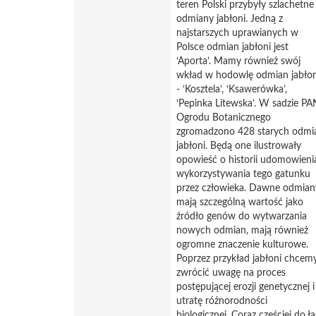
teren Polski przybyły szlachetne
odmiany jabłoni. Jedną z
najstarszych uprawianych w
Polsce odmian jabłoni jest
‘Aporta’. Mamy również swój
wkład w hodowlę odmian jabłon
- ‘Kosztela’, ‘Ksawerówka’,
‘Pepinka Litewska’. W sadzie PA
Ogrodu Botanicznego
zgromadzono 428 starych odmi
jabłoni. Będą one ilustrowały
opowieść o historii udomowienia
wykorzystywania tego gatunku
przez człowieka. Dawne odmian
mają szczególną wartość jako
źródło genów do wytwarzania
nowych odmian, mają również
ogromne znaczenie kulturowe.
Poprzez przykład jabłoni chcem
zwrócić uwagę na proces
postępującej erozji genetycznej i
utratę różnorodności
biologicznej. Coraz częściej do ł