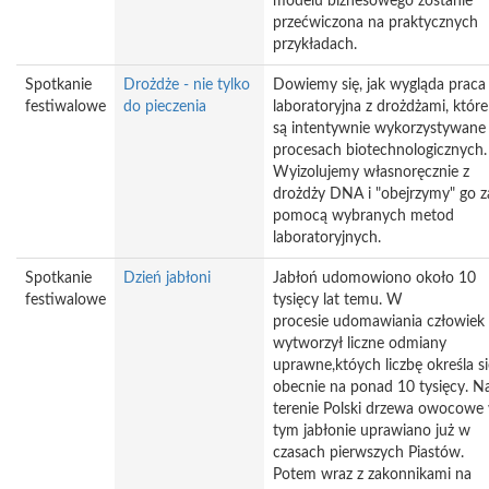
modelu biznesowego zostanie
przećwiczona na praktycznych
przykładach.
Spotkanie
Drożdże - nie tylko
Dowiemy się, jak wygląda praca
festiwalowe
do pieczenia
laboratoryjna z drożdżami, które
są intentywnie wykorzystywane
procesach biotechnologicznych.
Wyizolujemy własnoręcznie z
drożdży DNA i "obejrzymy" go z
pomocą wybranych metod
laboratoryjnych.
Spotkanie
Dzień jabłoni
Jabłoń udomowiono około 10
festiwalowe
tysięcy lat temu. W
procesie udomawiania człowiek
wytworzył liczne odmiany
uprawne,któych liczbę określa si
obecnie na ponad 10 tysięcy. N
terenie Polski drzewa owocowe
tym jabłonie uprawiano już w
czasach pierwszych Piastów.
Potem wraz z zakonnikami na