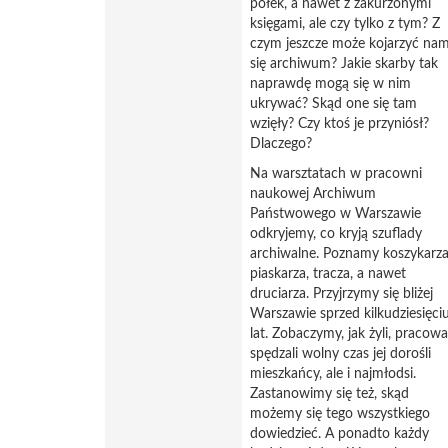
półek, a nawet z zakurzonymi
księgami, ale czy tylko z tym? Z
czym jeszcze może kojarzyć na
się archiwum? Jakie skarby tak
naprawdę mogą się w nim
ukrywać? Skąd one się tam
wzięły? Czy ktoś je przyniósł?
Dlaczego?
Na warsztatach w pracowni
naukowej Archiwum
Państwowego w Warszawie
odkryjemy, co kryją szuflady
archiwalne. Poznamy koszykarza
piaskarza, tracza, a nawet
druciarza. Przyjrzymy się bliżej
Warszawie sprzed kilkudziesięci
lat. Zobaczymy, jak żyli, pracowal
spędzali wolny czas jej dorośli
mieszkańcy, ale i najmłodsi.
Zastanowimy się też, skąd
możemy się tego wszystkiego
dowiedzieć. A ponadto każdy