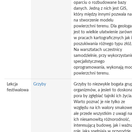
oparciu o rozbudowane bazy
danych. Jedną z nich jest GIS,
który między innymi pozwala n
na stworzenie modelu
powierzchni terenu. Dla geologa
jest to wielkie ułatwienie zarów
w pracach kartograficznych jak i
poszukiwania różnego typu złóż.
Na warsztatach uczestnicy
samodzielnie, przy wykorzystani
specjalistycznego
oprogramowania, wykonają mod
powierzchni terenu.
Lekcja
Grzyby
Grzyby to niezwykle bogata gru
festiwalowa
organizmów, a jesień to doskon
pora by zgłębiać tajniki ich życia
Warto poznać je nie tylko ze
względu na ich walory smakowe
ale przede wszystkim z uwagi na
ich niesamowitą różnorodność,
interesującą budowę, jak i ważn
rolę, jaką spełniają w przyrodzie.