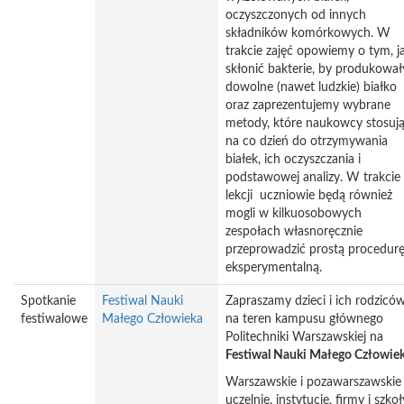
oczyszczonych od innych
składników komórkowych. W
trakcie zajęć opowiemy o tym, j
skłonić bakterie, by produkował
dowolne (nawet ludzkie) białko
oraz zaprezentujemy wybrane
metody, które naukowcy stosuj
na co dzień do otrzymywania
białek, ich oczyszczania i
podstawowej analizy. W trakcie
lekcji uczniowie będą również
mogli w kilkuosobowych
zespołach własnoręcznie
przeprowadzić prostą procedur
eksperymentalną.
Spotkanie
Festiwal Nauki
Zapraszamy dzieci i ich rodzicó
festiwalowe
Małego Człowieka
na teren kampusu głównego
Politechniki Warszawskiej na
Festiwal Nauki Małego Człowie
Warszawskie i pozawarszawskie
uczelnie, instytucje, firmy i szkoł