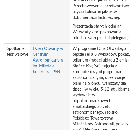
"A jeśli chcesz jabłecznik zrobić".
Przechowywanie, przetwórstwo 
użycie kulinarne jabłek w
dokumentacji historycznej.
Prezentacja starych odmian.
Warsztaty z rozpoznawania
odmian, szczepienia i pielęgnacj
Spotkanie
Dzień Otwarty w
W programie Dnia Otwartego
festiwalowe
Centrum
będzie seria 6 wykładów, pokaz
Astronomicznym
tellurium (model układu Ziemia-
im. Mikołaja
Słońce-Księżyc), zajęcia z
Kopernika, PAN
komputerowymi programami
astronomicznymi, obserwacje
plam na Słońcu, warsztaty dla
dzieci (w wieku 5-12 lat), kierma
wydawnictw
popularnonaukowych i
amatorskiego sprzetu
astronomicznego, stoisko
Polskiego Towarzystwa
Miłośników Astronomii, pokazy