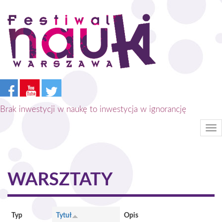
Przejdź
do
treści
Brak inwestycji w naukę to inwestycja w ignorancję
Tog
nav
WARSZTATY
Typ
Tytuł
Opis