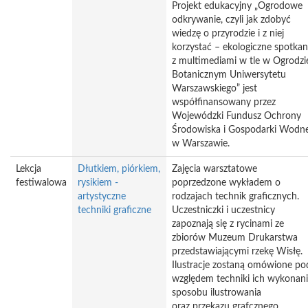
Projekt edukacyjny „Ogrodowe
odkrywanie, czyli jak zdobyć
wiedzę o przyrodzie i z niej
korzystać – ekologiczne spotkan
z multimediami w tle w Ogrodzi
Botanicznym Uniwersytetu
Warszawskiego” jest
współfinansowany przez
Wojewódzki Fundusz Ochrony
Środowiska i Gospodarki Wodne
w Warszawie.
Lekcja
Dłutkiem, piórkiem,
Zajęcia warsztatowe
festiwalowa
rysikiem -
poprzedzone wykładem o
artystyczne
rodzajach technik graficznych.
techniki graficzne
Uczestniczki i uczestnicy
zapoznają się z rycinami ze
zbiorów Muzeum Drukarstwa
przedstawiającymi rzekę Wisłę.
Ilustracje zostaną omówione po
względem techniki ich wykonani
sposobu ilustrowania
oraz przekazu grafcznego.