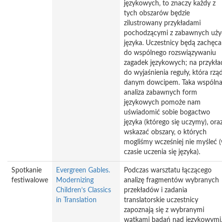
językowych, to znaczy każdy z
tych obszarów będzie
zilustrowany przykładami
pochodzącymi z zabawnych uży
języka. Uczestnicy będą zachęca
do wspólnego rozswiązywaniu
zagadek językowych; na przykła
do wyjaśnienia reguły, która rząd
danym dowcipem. Taka wspóln
analiza zabawnych form
językowych pomoże nam
uświadomić sobie bogactwo
języka (którego się uczymy), ora
wskazać obszary, o których
mogliśmy wcześniej nie myśleć 
czasie uczenia się języka).
Spotkanie
Evergreen Gables.
Podczas warsztatu łączącego
festiwalowe
Modernizing
analizę fragmentów wybranych
Children’s Classics
przekładów i zadania
in Translation
translatorskie uczestnicy
zapoznają się z wybranymi
wątkami badań nad językowymi