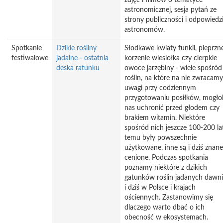
zdjęć i filmów o tematyce
astronomicznej, sesja pytań ze
strony publiczności i odpowiedz
astronomów.
Spotkanie
Dzikie rośliny
Słodkawe kwiaty funkii, pieprzn
festiwalowe
jadalne - ostatnia
korzenie wiesiołka czy cierpkie
deska ratunku
owoce jarzębiny - wiele spośród
roślin, na które na nie zwracamy
uwagi przy codziennym
przygotowaniu posiłków, mogło
nas uchronić przed głodem czy
brakiem witamin. Niektóre
spośród nich jeszcze 100-200 la
temu były powszechnie
użytkowane, inne są i dziś znane
cenione. Podczas spotkania
poznamy niektóre z dzikich
gatunków roślin jadanych dawni
i dziś w Polsce i krajach
ościennych. Zastanowimy się
dlaczego warto dbać o ich
obecność w ekosystemach.