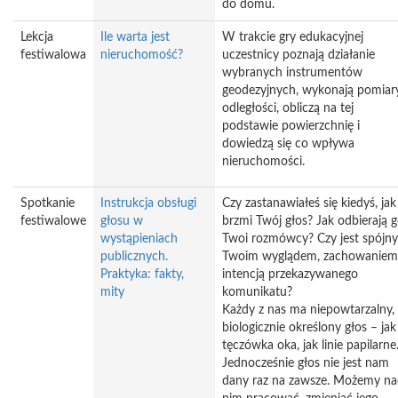
do domu.
Lekcja
Ile warta jest
W trakcie gry edukacyjnej
festiwalowa
nieruchomość?
uczestnicy poznają działanie
wybranych instrumentów
geodezyjnych, wykonają pomiar
odległości, obliczą na tej
podstawie powierzchnię i
dowiedzą się co wpływa
nieruchomości.
Spotkanie
Instrukcja obsługi
Czy zastanawiałeś się kiedyś, jak
festiwalowe
głosu w
brzmi Twój głos? Jak odbierają 
wystąpieniach
Twoi rozmówcy? Czy jest spójny
publicznych.
Twoim wyglądem, zachowaniem
Praktyka: fakty,
intencją przekazywanego
mity
komunikatu?
Każdy z nas ma niepowtarzalny,
biologicznie określony głos – jak
tęczówka oka, jak linie papilarne
Jednocześnie głos nie jest nam
dany raz na zawsze. Możemy n