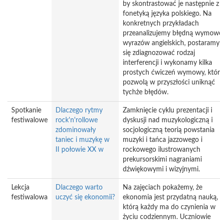
by skontrastować je następnie z
fonetyką języka polskiego. Na
konkretnych przykładach
przeanalizujemy błędną wymow
wyrazów angielskich, postaramy
się zdiagnozować rodzaj
interferencji i wykonamy kilka
prostych ćwiczeń wymowy, któ
pozwolą w przyszłości uniknąć
tychże błędów.
Spotkanie
Dlaczego rytmy
Zamknięcie cyklu prezentacji i
festiwalowe
rock'n'rollowe
dyskusji nad muzykologiczną i
zdominowały
socjologiczną teorią powstania
taniec i muzykę w
muzyki i tańca jazzowego i
II połowie XX w
rockowego ilustrowanych
prekursorskimi nagraniami
dźwiękowymi i wizyjnymi.
Lekcja
Dlaczego warto
Na zajęciach pokażemy, że
festiwalowa
uczyć się ekonomii?
ekonomia jest przydatną nauką, 
którą każdy ma do czynienia w
życiu codziennym. Uczniowie