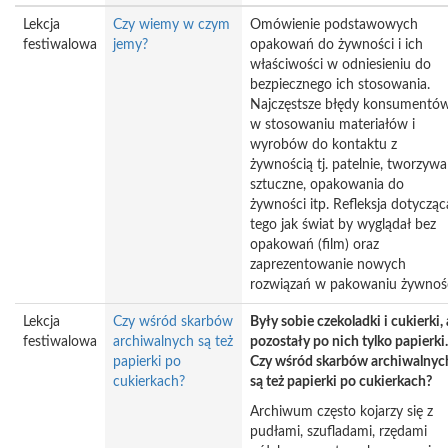
Lekcja
Czy wiemy w czym
Omówienie podstawowych
festiwalowa
jemy?
opakowań do żywności i ich
właściwości w odniesieniu do
bezpiecznego ich stosowania.
Najczęstsze błędy konsumentó
w stosowaniu materiałów i
wyrobów do kontaktu z
żywnością tj. patelnie, tworzywa
sztuczne, opakowania do
żywności itp. Refleksja dotycząc
tego jak świat by wyglądał bez
opakowań (film) oraz
zaprezentowanie nowych
rozwiązań w pakowaniu żywnośc
Lekcja
Czy wśród skarbów
Były sobie czekoladki i cukierki, 
festiwalowa
archiwalnych są też
pozostały po nich tylko papierki..
papierki po
Czy wśród skarbów archiwalnyc
cukierkach?
są też papierki po cukierkach?
Archiwum często kojarzy się z
pudłami, szufladami, rzędami