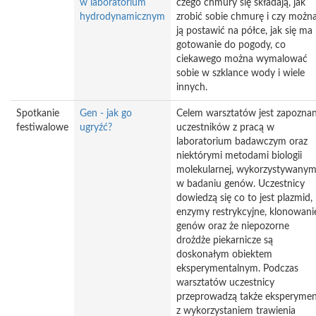
w laboratorium
czego chmury się składają, jak
hydrodynamicznym
zrobić sobie chmurę i czy możn
ją postawić na półce, jak się ma
gotowanie do pogody, co
ciekawego można wymalować
sobie w szklance wody i wiele
innych.
Spotkanie
Gen - jak go
Celem warsztatów jest zapoznan
festiwalowe
ugryźć?
uczestników z pracą w
laboratorium badawczym oraz
niektórymi metodami biologii
molekularnej, wykorzystywanym
w badaniu genów. Uczestnicy
dowiedzą się co to jest plazmid,
enzymy restrykcyjne, klonowani
genów oraz że niepozorne
drożdże piekarnicze są
doskonałym obiektem
eksperymentalnym. Podczas
warsztatów uczestnicy
przeprowadzą także eksperyme
z wykorzystaniem trawienia