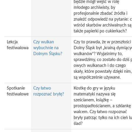
będzie mógł wejść w rolę
młodego archiwisty, by
profesjonalnie zbadać źródła i
znaleźć odpowiedź na pytanie: 
wśród skarbów archiwalnych są
także papierki po cukierkach?
Lekcja
Czy wulkan
Czy to prawda, że w przeszłości
festiwalowa
wybuchnie na
Dolny Śląsk był „krainą dymiąc
Dolnym Śląsku?
wulkanów"? Wyjaśnimy to,
sprawdzimy, co zostało do dziś 
owych wulkanach i do czego
skały, które powstały dzięki nim,
są współcześnie używane.
Spotkanie
Czy łatwo
Kostkę do gry w języku
festiwalowe
rozpoznać bryłę?
matematyki nazywa się
sześcianem, książkę –
prostopadłościanem, a szklankę
walcem. Czy łatwo rozpoznać
bryły patrząc tylko na ich cień l
ślad?