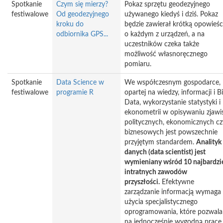
Spotkanie
Czym się mierzy?
Pokaz sprzętu geodezyjnego
festiwalowe
Od geodezyjnego
używanego kiedyś i dziś. Pokaz
kroku do
będzie zawierał krótką opowieśc
odbiornika GPS...
o każdym z urządzeń, a na
uczestników czeka także
możliwość własnoręcznego
pomiaru.
Spotkanie
Data Science w
We współczesnym gospodarce,
festiwalowe
programie R
opartej na wiedzy, informacji i B
Data, wykorzystanie statystyki i
ekonometrii w opisywaniu zjawi
politycznych, ekonomicznych cz
biznesowych jest powszechnie
przyjętym standardem.
Analityk
danych (data scientist) jest
wymieniany wśród 10 najbardzi
intratnych zawodów
przyszłości.
Efektywne
zarządzanie informacją wymaga
użycia specjalistycznego
oprogramowania, które pozwala
na jednocześnie wygodną pracę,