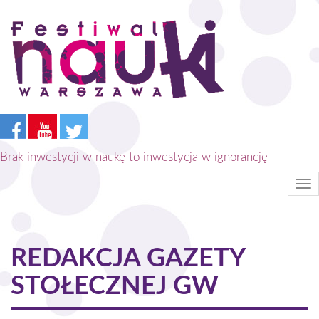
Przejdź
do
treści
Brak inwestycji w naukę to inwestycja w ignorancję
Tog
nav
REDAKCJA GAZETY
STOŁECZNEJ GW