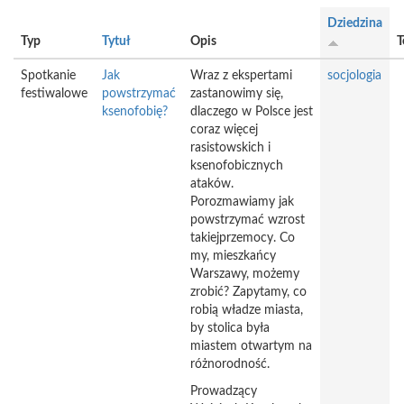
Dziedzina
Typ
Tytuł
Opis
T
Spotkanie
Jak
Wraz z ekspertami
socjologia
festiwalowe
powstrzymać
zastanowimy się,
ksenofobię?
dlaczego w Polsce jest
coraz więcej
rasistowskich i
ksenofobicznych
ataków.
Porozmawiamy jak
powstrzymać wzrost
takiejprzemocy. Co
my, mieszkańcy
Warszawy, możemy
zrobić? Zapytamy, co
robią władze miasta,
by stolica była
miastem otwartym na
różnorodność.
Prowadzący