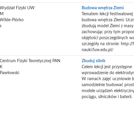
Wydział Fizyki UW
Budowa wnętrza Ziemi
M
Tematem lekcji festiwalowej
Wilde-Piórko
budowa wnętrza Ziemi. Ucz
s
zbudują model Ziemi z masy 
zachowując przy tym propor
objętości poszczególnych wa
szczegóły na stronie: http://
nauki.fuw.edu.pl/
Centrum Fizyki Teoretycznej PAN
Zbuduj silnik
K
Celem lekcji jest przystępne
Pawłowski
wprowadzenie do elektrodyn
W ramach zajęć uczniowie 
samodzielnie budować pros
modele urządzeń elektryczn
pociągu, silniczków i baterii.