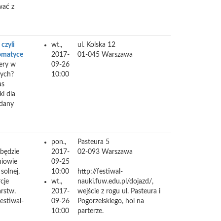
wać z
czyli
wt.,
ul. Kolska 12
omatyce
2017-
01-045
Warszawa
ery w
09-26
ych?
10:00
as
i dla
udany
pon.,
Pasteura 5
 będzie
2017-
02-093
Warszawa
niowie
09-25
solnej,
10:00
http://festiwal-
cje
wt.,
nauki.fuw.edu.pl/dojazd/,
rstw.
2017-
wejście z rogu ul. Pasteura i
festiwal-
09-26
Pogorzelskiego, hol na
10:00
parterze.