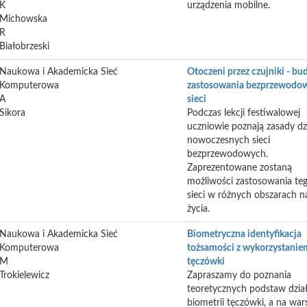
K
urządzenia mobilne.
Michowska
R
Białobrzeski
Naukowa i Akademicka Sieć
Otoczeni przez czujniki - bu
Komputerowa
zastosowania bezprzewodo
A
sieci
Sikora
Podczas lekcji festiwalowej
uczniowie poznają zasady dz
nowoczesnych sieci
bezprzewodowych.
Zaprezentowane zostaną
możliwości zastosowania te
sieci w różnych obszarach n
życia.
Naukowa i Akademicka Sieć
Biometryczna identyfikacja
Komputerowa
tożsamości z wykorzystanie
M
tęczówki
Trokielewicz
Zapraszamy do poznania
teoretycznych podstaw dzia
biometrii tęczówki, a na war