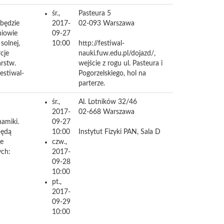
śr.,
Pasteura 5
 będzie
2017-
02-093
Warszawa
niowie
09-27
solnej,
10:00
http://festiwal-
cje
nauki.fuw.edu.pl/dojazd/,
rstw.
wejście z rogu ul. Pasteura i
festiwal-
Pogorzelskiego, hol na
parterze.
śr.,
Al. Lotników 32/46
2017-
02-668
Warszawa
amiki.
09-27
będą
10:00
Instytut Fizyki PAN, Sala D
te
czw.,
ych:
2017-
09-28
10:00
pt.,
2017-
09-29
10:00