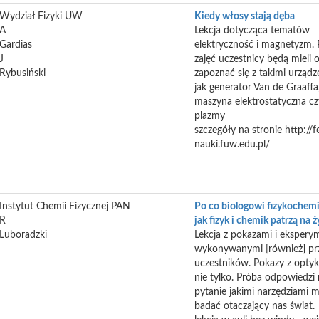
Wydział Fizyki UW
Kiedy włosy stają dęba
A
Lekcja dotycząca tematów
Gardias
elektryczność i magnetyzm.
J
zajęć uczestnicy będą mieli 
Rybusiński
zapoznać się z takimi urządz
jak generator Van de Graaffa
maszyna elektrostatyczna cz
plazmy
szczegóły na stronie http://f
nauki.fuw.edu.pl/
Instytut Chemii Fizycznej PAN
Po co biologowi fizykochemia
R
jak fizyk i chemik patrzą na ż
Luboradzki
Lekcja z pokazami i eksper
wykonywanymi [również] pr
uczestników. Pokazy z optyki
nie tylko. Próba odpowiedzi
pytanie jakimi narzędziami
badać otaczający nas świat.