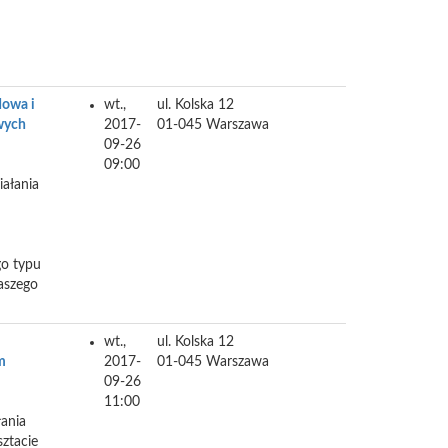
dowa i
wt.,
ul. Kolska 12
wych
2017-
01-045
Warszawa
09-26
09:00
iałania
go typu
aszego
wt.,
ul. Kolska 12
m
2017-
01-045
Warszawa
09-26
11:00
łania
sztacie