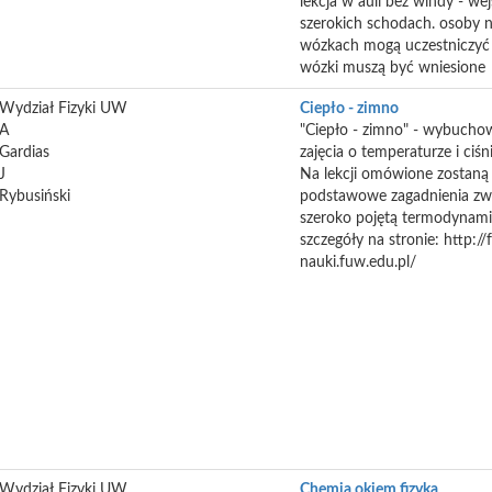
lekcja w auli bez windy - wej
szerokich schodach. osoby 
wózkach mogą uczestniczyć 
wózki muszą być wniesione
Wydział Fizyki UW
Ciepło - zimno
A
"Ciepło - zimno" - wybucho
Gardias
zajęcia o temperaturze i ciśn
J
Na lekcji omówione zostaną
Rybusiński
podstawowe zagadnienia zw
szeroko pojętą termodynami
szczegóły na stronie: http://
nauki.fuw.edu.pl/
Wydział Fizyki UW
Chemia okiem fizyka