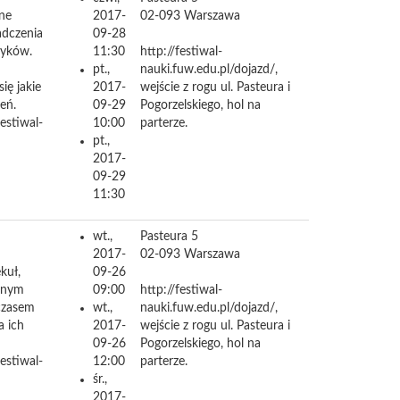
ne
2017-
02-093
Warszawa
adczenia
09-28
zyków.
11:30
http://festiwal-
pt.,
nauki.fuw.edu.pl/dojazd/,
ię jakie
2017-
wejście z rogu ul. Pasteura i
eń.
09-29
Pogorzelskiego, hol na
festiwal-
10:00
parterze.
pt.,
2017-
09-29
11:30
wt.,
Pasteura 5
2017-
02-093
Warszawa
kuł,
09-26
ednym
09:00
http://festiwal-
mczasem
wt.,
nauki.fuw.edu.pl/dojazd/,
a ich
2017-
wejście z rogu ul. Pasteura i
09-26
Pogorzelskiego, hol na
festiwal-
12:00
parterze.
śr.,
2017-