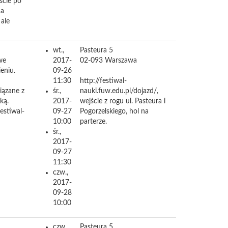
ście po
na
ale
wt.,
Pasteura 5
we
2017-
02-093
Warszawa
ieniu.
09-26
11:30
http://festiwal-
iązane z
śr.,
nauki.fuw.edu.pl/dojazd/,
ką.
2017-
wejście z rogu ul. Pasteura i
festiwal-
09-27
Pogorzelskiego, hol na
10:00
parterze.
śr.,
2017-
09-27
11:30
czw.,
2017-
09-28
10:00
czw.,
Pasteura 5