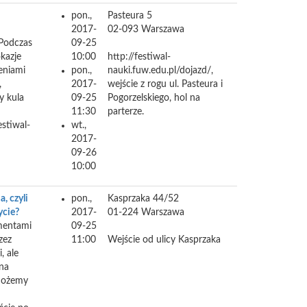
pon.,
Pasteura 5
2017-
02-093
Warszawa
 Podczas
09-25
okazje
10:00
http://festiwal-
eniami
pon.,
nauki.fuw.edu.pl/dojazd/,
,
2017-
wejście z rogu ul. Pasteura i
y kula
09-25
Pogorzelskiego, hol na
11:30
parterze.
estiwal-
wt.,
2017-
09-26
10:00
, czyli
pon.,
Kasprzaka 44/52
ycie?
2017-
01-224
Warszawa
ymentami
09-25
zez
11:00
Wejście od ulicy Kasprzaka
, ale
 na
 możemy