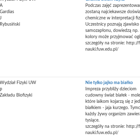
A
Podczas zajęć zaprezentowa
Gardias
zostaną najciekawsze doświ
J
chemiczne w interpretacji fi
Rybusiński
Uczestnicy poznają zjawisko
samozapłonu, dowiedzą np. s
kolory może przyjmować ogi
szczegóły na stronie: http://
nauki.fuw.edu.pl/
Wydział Fizyki UW
Nie tylko jajko ma białko
p
Impreza przybliży dzieciom
Zakładu Biofizyki
cudowny świat białek - mole
które laikom kojarzą się z j
białkiem - jaja kurzego. Ty
każdy żywy organizm zawier
tysiące.
szczegóły na stronie: http://
nauki.fuw.edu.pl/