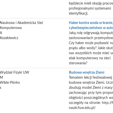
będziecie mieli okazję praco
profesjonalnymi systemami
identyfikacji.
Naukowa i Akademicka Sieć
Haker kontra woda w kranie, 
Komputerowa
cyberbezpieczeństwo w aut
A
Jaką rolę odgrywają komput
Kozakiewicz
zastosowaniach przemysłow
Czy haker może pozbawić n
prądu albo wody? Jakie skutk
nas wszystkich może mieć 
atak komputerowy na sieci
sterowania?
Wydział Fizyki UW
Budowa wnętrza Ziemi
M
Tematem lekcji festiwalowej
Wilde-Piórko
budowa wnętrza Ziemi. Ucz
s
zbudują model Ziemi z masy 
zachowując przy tym propor
objętości poszczególnych wa
szczegóły na stronie: http://
nauki.fuw.edu.pl/