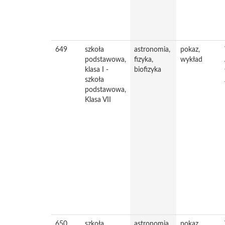
649
szkoła
astronomia,
pokaz,
podstawowa,
fizyka,
wykład
klasa I -
biofizyka
szkoła
podstawowa,
Klasa VII
650
szkoła
astronomia,
pokaz,