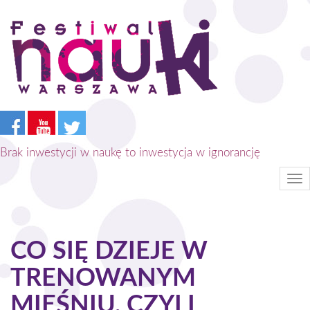
Przejdź
do
treści
Brak inwestycji w naukę to inwestycja w ignorancję
Tog
nav
CO SIĘ DZIEJE W
TRENOWANYM
MIĘŚNIU, CZYLI