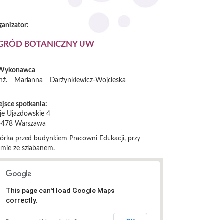
ganizator:
GRÓD BOTANICZNY UW
Wykonawca
nż.
Marianna
Darżynkiewicz-Wojcieska
ejsce spotkania:
eje Ujazdowskie 4
-478
Warszawa
iórka przed budynkiem Pracowni Edukacji, przy
amie ze szlabanem.
This page can't load Google Maps
correctly.