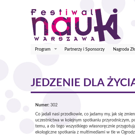
Przejdź
do
treści
Program
Partnerzy i Sponsorzy
Nagroda Zł
JEDZENIE DLA ŻYCI
Numer:
302
Co jadali nasi przodkowie, co jadamy my, jak się zmi
uczestnictwa w kolejnym spotkaniu przyrodniczym, po
temu, a do tego wszystkiego własnoręcznie przygotują
ekologiczne spotkania z multimediami w tle w Ogro