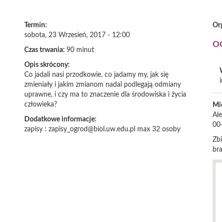
Termin:
Or
sobota, 23 Wrzesień, 2017 - 12:00
O
Czas trwania:
90 minut
Opis skrócony:
Co jadali nasi przodkowie, co jadamy my, jak się
i
zmieniały i jakim zmianom nadal podlegają odmiany
uprawne, i czy ma to znaczenie dla środowiska i życia
człowieka?
Mi
Al
Dodatkowe informacje:
00
zapisy : zapisy_ogrod@biol.uw.edu.pl max 32 osoby
Zb
br