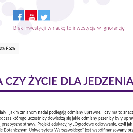
Brak inwestycji w naukę to inwestycja w ignorancję
ota Róża
A CZY ŻYCIE DLA JEDZENI
eniały i jakim zmianom nadal podlegają odmiany uprawne, i czy ma to znac
dczas którego uczestnicy dowiedzą się jakie odmiany pszenicy były upraw
 przepyszne strawy. Projekt edukacyjny „Ogrodowe odkrywanie, czyli jak z
dzie Botanicznym Uniwersytetu Warszawskiego” jest współfinansowany p