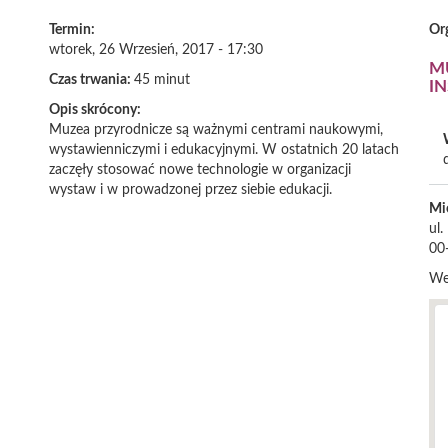
Termin:
Or
wtorek, 26 Wrzesień, 2017 - 17:30
M
Czas trwania:
45 minut
I
Opis skrócony:
Muzea przyrodnicze są ważnymi centrami naukowymi,
wystawienniczymi i edukacyjnymi. W ostatnich 20 latach
zaczęły stosować nowe technologie w organizacji
wystaw i w prowadzonej przez siebie edukacji.
Mi
ul
00
We