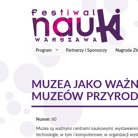
Przejdź
do
treści
Program
Partnerzy i Sponsorzy
Nagroda Zł
MUZEA JAKO WAŻNE
MUZEÓW PRZYROD
Numer:
60
Muzea są ważnymi centrami naukowymi, wystawienniczy
technologie, w tym i komputerowe, w organizacji wyst