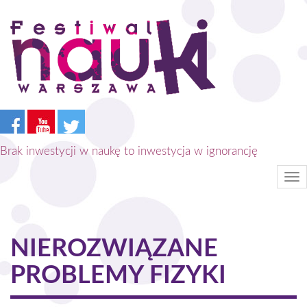
Przejdź
do
treści
Brak inwestycji w naukę to inwestycja w ignorancję
Tog
nav
NIEROZWIĄZANE
PROBLEMY FIZYKI