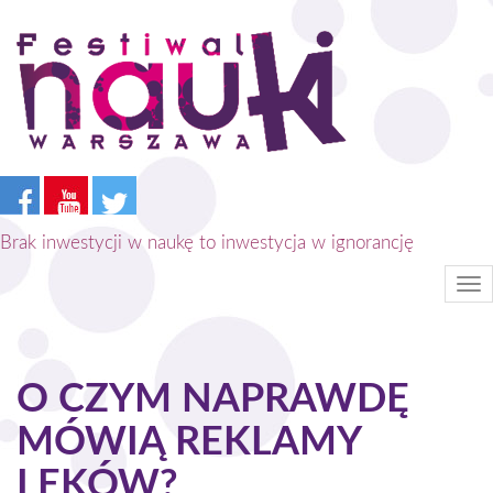
Przejdź
do
treści
Brak inwestycji w naukę to inwestycja w ignorancję
Tog
nav
O CZYM NAPRAWDĘ
MÓWIĄ REKLAMY
LEKÓW?