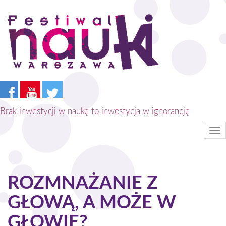
Przejdź
do
treści
Brak inwestycji w naukę to inwestycja w ignorancję
Tog
nav
ROZMNAŻANIE Z
GŁOWĄ, A MOŻE W
GŁOWIE?