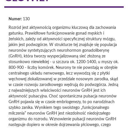
Numer:
130
Rozród jest aktywnością organizmu kluczową dla zachowania
gatunku. Prawidłowe funkcjonowanie gonad męskich i
żeńskich, zależy od aktywności specyficznej struktury mózgu,
jakim jest podwzgórze. W strukturze tej znajduje się populacja
neuronów syntetyzujących neurohormon gonadoliberynę
(GnRH), która tworzy wyspecjalizowaną sieć złożoną ze
stosunkowo niewielkiej - u szczura ok. 1200-1400, u myszy ok.
800-900 - liczby komórek. Neurony te nie powstają w obrębie
centralnego układu nerwowego, lecz wywodzą się z płytki
węchowej zlokalizowanej w przedziale nosowym zarodka, skąd
w czasie rozwoju zarodkowego wędrują do podwzgórza. Jedną
z najważniejszych właściwości neuronów GnRH jest ich
aktywność pulsacyjna. Choć spontaniczna pulsacja neuronów
GnRH pojawia się w czasie embriogenezy, to po narodzinach
szybko zanika. Wynikiem tego swoistego „funkcjonalnego
milczenia” neuronów GnRH jest niezdolność niedojrzałego
organizmu do rozrodu. Wznowienie pulsacji neuronów GnRH
następuje dopiero w okresie dojrzewania płciowego, czego