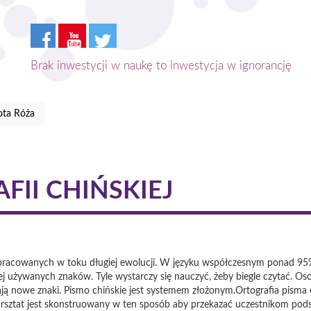
Brak inwestycji w naukę to inwestycja w ignorancję
ota Róża
FII CHIŃSKIEJ
ypracowanych w toku długiej ewolucji. W języku współczesnym ponad 95% 
ciej używanych znaków. Tyle wystarczy się nauczyć, żeby biegle czytać. O
ją nowe znaki. Pismo chińskie jest systemem złożonym.Ortografia pisma 
arsztat jest skonstruowany w ten sposób aby przekazać uczestnikom podst