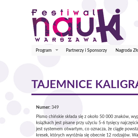
Przejdź
do
treści
Program
Partnerzy i Sponsorzy
Nagroda Zł
TAJEMNICE KALIGRA
Numer:
349
Pismo chińskie składa się z około 50 000 znaków, w
książkach jest pisane przy użyciu 5-6 tysięcy najczęś
jest systemem otwartym, co oznacza, że ciągle powsta
kresek, których wyróżnia się obecnie 12 rodzajów. W