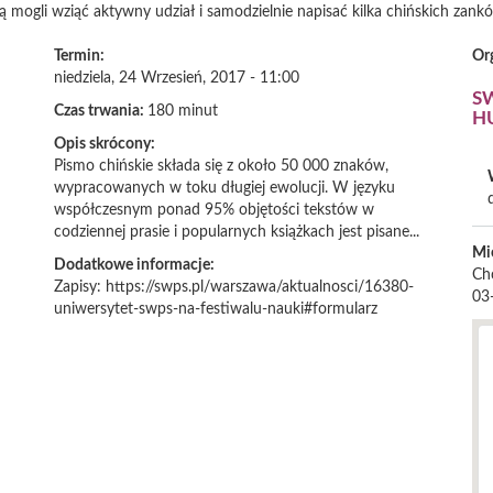
ędą mogli wziąć aktywny udział i samodzielnie napisać kilka chińskich za
Termin:
Or
niedziela, 24 Wrzesień, 2017 - 11:00
S
Czas trwania:
180 minut
H
Opis skrócony:
Pismo chińskie składa się z około 50 000 znaków,
wypracowanych w toku długiej ewolucji. W języku
współczesnym ponad 95% objętości tekstów w
codziennej prasie i popularnych książkach jest pisane...
Mi
Dodatkowe informacje:
Ch
Zapisy: https://swps.pl/warszawa/aktualnosci/16380-
03
uniwersytet-swps-na-festiwalu-nauki#formularz