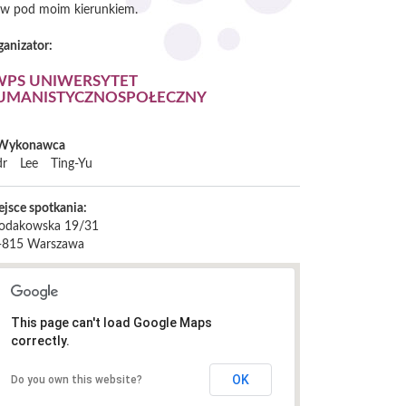
nków pod moim kierunkiem.
ganizator:
WPS UNIWERSYTET
UMANISTYCZNOSPOŁECZNY
Wykonawca
dr
Lee
Ting-Yu
ejsce spotkania:
odakowska 19/31
-815
Warszawa
This page can't load Google Maps
correctly.
OK
Do you own this website?