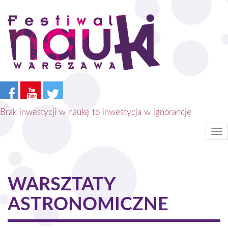
Przejdź
do
treści
Brak inwestycji w naukę to inwestycja w ignorancję
Tog
nav
WARSZTATY
ASTRONOMICZNE