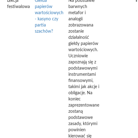
Lekcja
Giełda
Na podstawie
festiwalowa
papierów
barwnych
wartościowych
metafor i
- kasyno czy
analogii
partia
zobrazowana
szachów?
zostanie
działalność
giełdy papierów
wartościowych.
Uczniowie
zapoznają się z
podstawowymi
instrumentami
finansowymi,
takimi jak akcje i
obligacje. Na
koniec
zaprezentowane
zostaną
podstawowe
zasady, którymi
powinien
kierować się