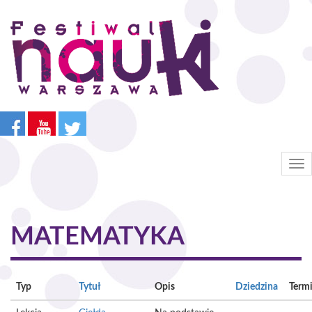
Przejdź
do
treści
Tog
nav
MATEMATYKA
Typ
Tytuł
Opis
Dziedzina
Term