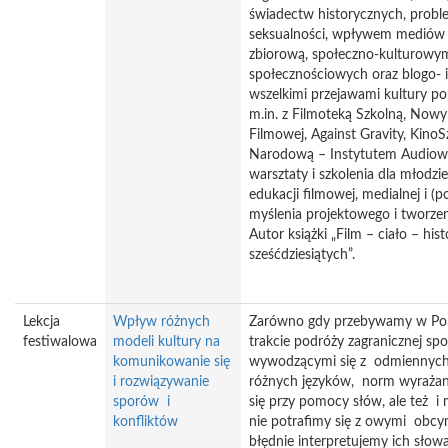
świadectw historycznych, problem
seksualności, wpływem mediów 
zbiorową, społeczno-kulturowy
społecznościowych oraz blogo- i 
wszelkimi przejawami kultury po
m.in. z Filmoteką Szkolną, Now
Filmowej, Against Gravity, KinoS
Narodową – Instytutem Audiow
warsztaty i szkolenia dla młodzi
edukacji filmowej, medialnej i (
myślenia projektowego i tworzen
Autor książki „Film – ciało – hist
sześćdziesiątych”.
Lekcja
Wpływ różnych
Zarówno gdy przebywamy w Pol
festiwalowa
modeli kultury na
trakcie podróży zagranicznej sp
komunikowanie się
wywodzącymi się z odmiennych 
i rozwiązywanie
różnych języków, norm wyrażan
sporów i
się przy pomocy słów, ale też i 
konfliktów
nie potrafimy się z owymi obcy
błędnie interpretujemy ich słowa,