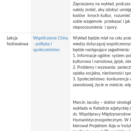
Zapraszamy na wykład, podczas 
należy zrobić, aby zdobyć umie
kodów innych kultur, rozumie
sobie wzajemnie przekazać i j
nieporozumienia i spory.
Lekcja
Współczesne Chiny
Wykład będzie miał na celu prz
festiwalowa
- polityka i
wiedzy dotyczącej współczesny
społeczeństwo
będzie następujące zagadnienia:
1. Informacje ogólne: system po
kulturowa i narodowa, język, ob
2. Problemy i wyzwania: zaniecz
opieka socjalna, nierówności sp
3. Społeczeństwo: konkurencja w
zawodowej, życie w mieście, więz
Marcin Jacoby – doktor sinologi
wykłada w Katedrze azjatyckiej 
ds. Współpracy Międzynarodow
Humanistycznospołecznym. W 
kierował Projektem Azja w Inst