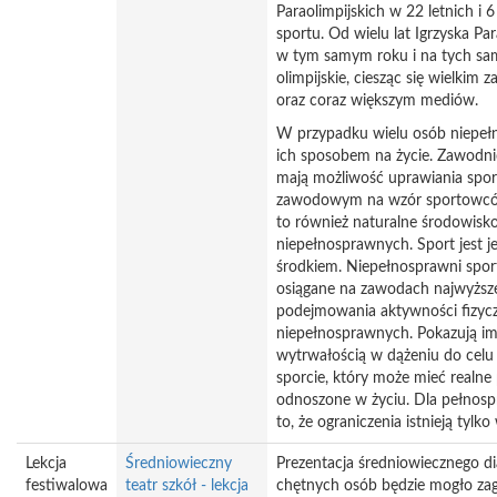
Paraolimpijskich w 22 letnich i
sportu. Od wielu lat Igrzyska Pa
w tym samym roku i na tych sa
olimpijskie, ciesząc się wielkim
oraz coraz większym mediów.
W przypadku wielu osób niepełn
ich sposobem na życie. Zawodni
mają możliwość uprawiania spor
zawodowym na wzór sportowcó
to również naturalne środowisko 
niepełnosprawnych. Sport jest 
środkiem. Niepełnosprawni spor
osiągane na zawodach najwyższe
podejmowania aktywności fizycz
niepełnosprawnych. Pokazują im,
wytrwałością w dążeniu do celu
sporcie, który może mieć realne
odnoszone w życiu. Dla pełno
to, że ograniczenia istnieją tylk
Lekcja
Średniowieczny
Prezentacja średniowiecznego di
festiwalowa
teatr szkół - lekcja
chętnych osób będzie mogło zag