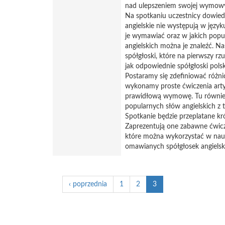
nad ulepszeniem swojej wymowy 
Na spotkaniu uczestnicy dowiedzą
angielskie nie występują w język
je wymawiać oraz w jakich pop
angielskich można je znaleźć. Na
spółgłoski, które na pierwszy rz
jak odpowiednie spółgłoski polsk
Postaramy się zdefiniować różnic
wykonamy proste ćwiczenia arty
prawidłową wymowę. Tu również
popularnych słów angielskich z 
Spotkanie będzie przeplatane kró
Zaprezentują one zabawne ćwicz
które można wykorzystać w na
omawianych spółgłosek angielsk
‹ poprzednia
1
2
3