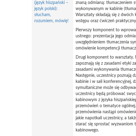
(język hiszpański –
znaną odmianą: tłumaczeniem 
język polski):
wykonywanym w kabinie (tłuma
słucham,
Warsztaty składają się z dwóch
rozumiem, mówię!
wstępu oraz ćwiczeń praktyczny
Pierwszy komponent to wprowad
ustnego: prezentacja jego odmia
uwzględnieniem tłumaczenia sym
omówienie kompetencji tłumacz
Drugi komponent to warsztaty. 
zapoznają się z zasadami etyki 
zasadami wykonywania tłumacze
Następnie, uczestnicy poznają d
kabinie i w sali konferencyjnej, 
symultaniczne może się odbywać
uczestnicy będą próbować swych
kabinowym z języka hiszpańskieg
przemówień o tematyce ogólnej
przemówienia nastąpi omówienie
jakie napotkali uczestnicy, a ta
starać się sprostać wyzwaniom 
kabinowego.