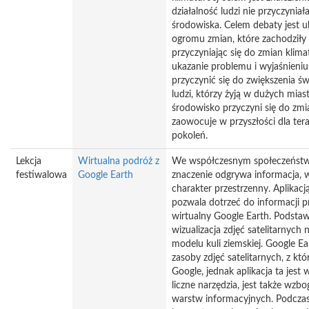
działalność ludzi nie przyczyniał
środowiska. Celem debaty jest u
ogromu zmian, które zachodziły 
przyczyniając się do zmian klim
ukazanie problemu i wyjaśnieni
przyczynić się do zwiększenia ś
ludzi, którzy żyją w dużych mia
środowisko przyczyni się do zmi
zaowocuje w przyszłości dla tera
pokoleń.
Lekcja
Wirtualna podróż z
We współczesnym społeczeństwi
festiwalowa
Google Earth
znaczenie odgrywa informacja, 
charakter przestrzenny. Aplikacj
pozwala dotrzeć do informacji pr
wirtualny Google Earth. Podsta
wizualizacja zdjęć satelitarnyc
modelu kuli ziemskiej. Google E
zasoby zdjęć satelitarnych, z kt
Google, jednak aplikacja ta je
liczne narzędzia, jest także wzb
warstw informacyjnych. Podczas