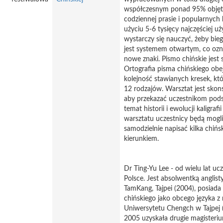
współczesnym ponad 95% objęt
codziennej prasie i popularnych 
użyciu 5-6 tysięcy najczęściej 
wystarczy się nauczyć, żeby bieg
jest systemem otwartym, co ozna
nowe znaki. Pismo chińskie jes
Ortografia pisma chińskiego obe
kolejność stawianych kresek, kt
12 rodzajów. Warsztat jest sko
aby przekazać uczestnikom pod
temat historii i ewolucji kaligrafi
warsztatu uczestnicy będą mogli
samodzielnie napisać kilka chi
kierunkiem.
Dr Ting-Yu Lee - od wielu lat uc
Polsce. Jest absolwentką anglist
TamKang, Tajpei (2004), posiada 
chińskiego jako obcego języka
Uniwersytetu Chengch w Tajpej 
2005 uzyskała drugie magisteri