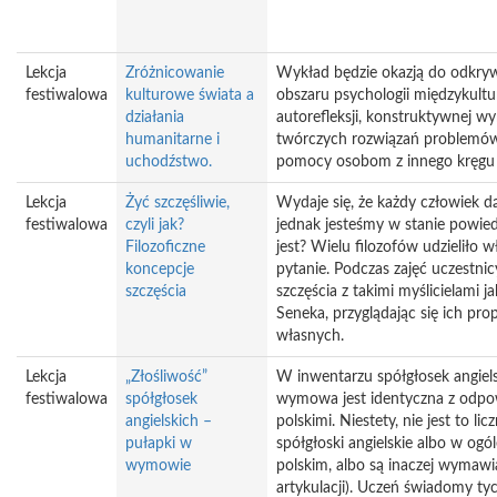
Lekcja
Zróżnicowanie
Wykład będzie okazją do odkryw
festiwalowa
kulturowe świata a
obszaru psychologii międzykultu
działania
autorefleksji, konstruktywnej w
humanitarne i
twórczych rozwiązań problemów
uchodźstwo.
pomocy osobom z innego kręgu 
Lekcja
Żyć szczęśliwie,
Wydaje się, że każdy człowiek dą
festiwalowa
czyli jak?
jednak jesteśmy w stanie powie
Filozoficzne
jest? Wielu filozofów udzieliło 
koncepcje
pytanie. Podczas zajęć uczestni
szczęścia
szczęścia z takimi myślicielami j
Seneka, przyglądając się ich pr
własnych.
Lekcja
„Złośliwość”
W inwentarzu spółgłosek angiels
festiwalowa
spółgłosek
wymowa jest identyczna z odpo
angielskich –
polskimi. Niestety, nie jest to li
pułapki w
spółgłoski angielskie albo w ogó
wymowie
polskim, albo są inaczej wymawi
artykulacji). Uczeń świadomy t