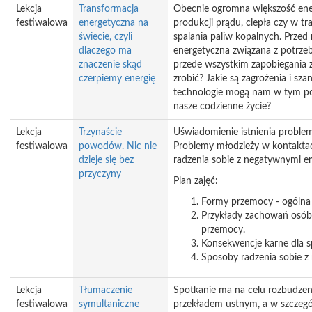
Lekcja
Transformacja
Obecnie ogromna większość ener
festiwalowa
energetyczna na
produkcji prądu, ciepła czy w tr
świecie, czyli
spalania paliw kopalnych. Przed
dlaczego ma
energetyczna związana z potrze
znaczenie skąd
przede wszystkim zapobiegania z
czerpiemy energię
zrobić? Jakie są zagrożenia i sz
technologie mogą nam w tym po
nasze codzienne życie?
Lekcja
Trzynaście
Uświadomienie istnienia proble
festiwalowa
powodów. Nic nie
Problemy młodzieży w kontakta
dzieje się bez
radzenia sobie z negatywnymi e
przyczyny
Plan zajęć:
Formy przemocy - ogólna 
Przykłady zachowań osób
przemocy.
Konsekwencje karne dla 
Sposoby radzenia sobie 
Lekcja
Tłumaczenie
Spotkanie ma na celu rozbudzen
festiwalowa
symultaniczne
przekładem ustnym, a w szczegól