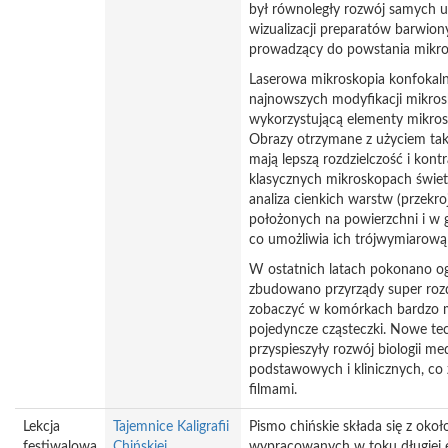
był równoległy rozwój samych 
wizualizacji preparatów barwio
prowadzący do powstania mikro
Laserowa mikroskopia konfokalna
najnowszych modyfikacji mikrosk
wykorzystującą elementy mikrosk
Obrazy otrzymane z użyciem ta
mają lepszą rozdzielczość i kont
klasycznych mikroskopach świet
analiza cienkich warstw (przekr
położonych na powierzchni i w 
co umożliwia ich trójwymiarową 
W ostatnich latach pokonano ogr
zbudowano przyrządy super rozd
zobaczyć w komórkach bardzo m
pojedyncze cząsteczki. Nowe te
przyspieszyły rozwój biologii m
podstawowych i klinicznych, co 
filmami.
Lekcja
Tajemnice Kaligrafii
Pismo chińskie składa się z oko
festiwalowa
Chińskiej
wypracowanych w toku długiej e