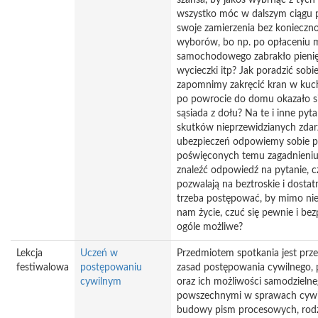
szansa, by jakoś wybrnąć z tyc
wszystko móc w dalszym ciągu p
swoje zamierzenia bez konieczn
wyborów, bo np. po opłaceniu 
samochodowego zabrakło pienię
wycieczki itp? Jak poradzić sobie
zapomnimy zakręcić kran w kuch
po powrocie do domu okazało się
sąsiada z dołu? Na te i inne pyt
skutków nieprzewidzianych zdar
ubezpieczeń odpowiemy sobie 
poświęconych temu zagadnieniu.
znaleźć odpowiedź na pytanie, c
pozwalają na beztroskie i dostat
trzeba postępować, by mimo nies
nam życie, czuć się pewnie i bez
ogóle możliwe?
Lekcja
Uczeń w
Przedmiotem spotkania jest prz
festiwalowa
postępowaniu
zasad postępowania cywilnego,
cywilnym
oraz ich możliwości samodzielne
powszechnymi w sprawach cywil
budowy pism procesowych, ro