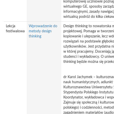
komputerowej uczniowie poznają
wirtualnego GE, sposoby zarząd
informacyjnymi, zasady nawigac
wirtualną podróż do kilka cieka
Lekcja
Wprowadzenie do
Design thinking to nowatorska 
festiwalowa
metody design
projektowej. Pomaga w tworzeni
thinking
kopiowanie i ulepszanie, lecz wd
rozwiązań na podstawie głębok
użytkowników. Jest przydatna ni
w której pracujemy. Doceniają ją
studenci i wykładowcy. O uniwe
thinking będzie można się prze
dr Karol Jachymek – kulturozna
nauk humanistycznych, adiunkt
Kulturoznawstwa Uniwersytetu
Stypendysta Polskiego Instytutu
Koordynator, wykładowca i wspó
Zajmuje się społeczną i kulturow
polskiego) i codzienności, metodo
zagadnieniem materiałów (audio