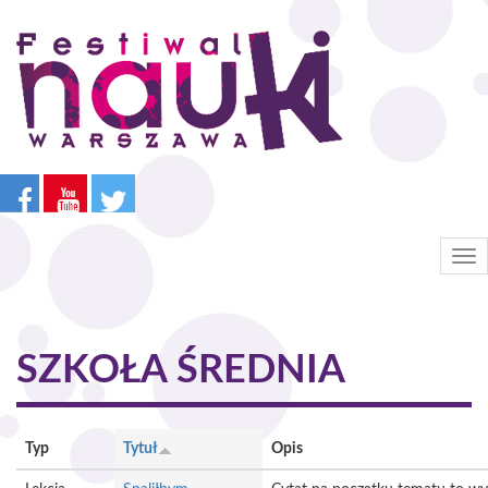
Przejdź
do
treści
Tog
nav
SZKOŁA ŚREDNIA
Typ
Tytuł
Opis