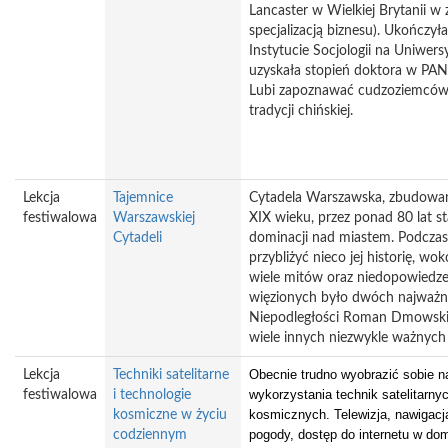
Lancaster w Wielkiej Brytanii w z
specjalizacją biznesu). Ukończył
Instytucie Socjologii na Uniwer
uzyskała stopień doktora w PAN
Lubi zapoznawać cudzoziemców 
tradycji chińskiej.
Lekcja
Tajemnice
Cytadela Warszawska, zbudowana
festiwalowa
Warszawskiej
XIX wieku, przez ponad 80 lat s
Cytadeli
dominacji nad miastem. Podczas
przybliżyć nieco jej historię, wok
wiele mitów oraz niedopowiedz
więzionych było dwóch najważn
Niepodległości Roman Dmowski i 
wiele innych niezwykle ważnych 
Obecnie trudno wyobrazić sobie n
Lekcja
Techniki satelitarne
wykorzystania technik satelitarnyc
festiwalowa
i technologie
kosmicznych. Telewizja, nawigacj
kosmiczne w życiu
pogody, dostęp do internetu w do
codziennym