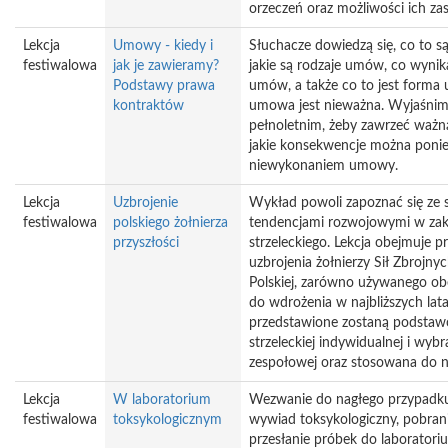
orzeczeń oraz możliwości ich za
Lekcja
Umowy - kiedy i
Słuchacze dowiedzą się, co to 
festiwalowa
jak je zawieramy?
jakie są rodzaje umów, co wyni
Podstawy prawa
umów, a także co to jest forma
kontraktów
umowa jest nieważna. Wyjaśnimy
pełnoletnim, żeby zawrzeć ważn
jakie konsekwencje można ponie
niewykonaniem umowy.
Lekcja
Uzbrojenie
Wykład powoli zapoznać się ze
festiwalowa
polskiego żołnierza
tendencjami rozwojowymi w zakr
przyszłości
strzeleckiego. Lekcja obejmuje
uzbrojenia żołnierzy Sił Zbrojny
Polskiej, zarówno używanego ob
do wdrożenia w najbliższych la
przedstawione zostaną podstaw
strzeleckiej indywidualnej i wyb
zespołowej oraz stosowana do n
Lekcja
W laboratorium
Wezwanie do nagłego przypadku,
festiwalowa
toksykologicznym
wywiad toksykologiczny, pobran
przesłanie próbek do laboratori