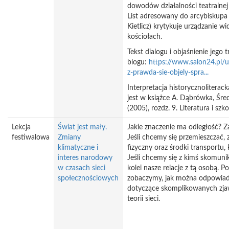
dowodów działalności teatralnej
List adresowany do arcybiskupa
Kietlicz) krytykuje urządzanie w
kościołach.
Tekst dialogu i objaśnienie jego 
blogu:
https://www.salon24.pl/
z-prawda-sie-objely-spra...
Interpretacja historycznoliterac
jest w książce A. Dąbrówka, Śre
(2005), rozdz. 9. Literatura i szko
Lekcja
Świat jest mały.
Jakie znaczenie ma odległość? Z
festiwalowa
Zmiany
Jeśli chcemy się przemieszczać,
klimatyczne i
fizyczny oraz środki transportu,
interes narodowy
Jeśli chcemy się z kimś skomuni
w czasach sieci
kolei nasze relacje z tą osobą. 
społecznościowych
zobaczymy, jak można odpowiad
dotyczące skomplikowanych zjaw
teorii sieci.