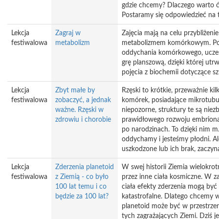
gdzie chcemy? Dlaczego warto 
Postaramy się odpowiedzieć na t
Lekcja
Zagraj w
Zajęcia mają na celu przybliżeni
festiwalowa
metabolizm
metabolizmem komórkowym. Po
oddychania komórkowego, uczes
grę planszową, dzięki której utr
pojęcia z biochemii dotyczące s
Lekcja
Zbyt małe by
Rzęski to krótkie, przeważnie k
festiwalowa
zobaczyć, a jednak
komórek, posiadające mikrotubul
ważne. Rzęski w
niepozorne, struktury te są nie
zdrowiu i chorobie
prawidłowego rozwoju embriona
po narodzinach. To dzięki nim m
oddychamy i jesteśmy płodni. Ale
uszkodzone lub ich brak, zaczyn
Lekcja
Zderzenia planetoid
W swej historii Ziemia wielokr
festiwalowa
z Ziemią - co było
przez inne ciała kosmiczne. W z
100 lat temu i co
ciała efekty zderzenia mogą być 
będzie za 100 lat?
katastrofalne. Dlatego chcemy wi
planetoid może być w przestrzen
tych zagrażających Ziemi. Dziś j