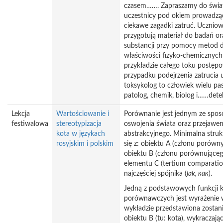
czasem……. Zapraszamy do świat
uczestnicy pod okiem prowadzą
ciekawe zagadki zatruć. Uczniow
przygotują materiał do badań or
substancji przy pomocy metod
właściwości fizyko-chemicznych
przykładzie całego toku postę
przypadku podejrzenia zatrucia
toksykolog to człowiek wielu pasji
patolog, chemik, biolog i……de
Lekcja
Wartościowanie i
Porównanie jest jednym ze spos
festiwalowa
stereotypizacja
oswojenia świata oraz przejawe
kota w językach
abstrakcyjnego. Minimalna stru
rosyjskim i polskim
się z: obiektu A (członu porów
obiektu B (członu porównujące
elementu C (tertium comparation
najczęściej spójnika (
jak,
как
).
Jedną z podstawowych funkcji k
porównawczych jest wyrażenie 
wykładzie przedstawiona zostan
obiektu B (tu: kota), wykraczając