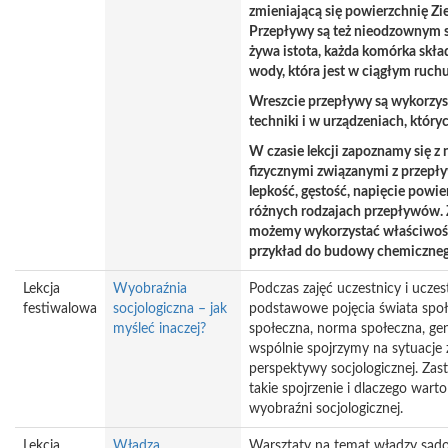
zmieniającą się powierzchnię Zie
Przepływy są też nieodzownym s
żywa istota, każda komórka skład
wody, która jest w ciągłym ruchu
Wreszcie przepływy są wykorzy
techniki i w urządzeniach, któr
W czasie lekcji zapoznamy się z
fizycznymi związanymi z przepływ
lepkość, gęstość, napięcie powi
różnych rodzajach przepływów. 
możemy wykorzystać właściwoś
przykład do budowy chemiczneg
Lekcja
Wyobraźnia
Podczas zajęć uczestnicy i uczes
festiwalowa
socjologiczna – jak
podstawowe pojęcia świata społe
myśleć inaczej?
społeczna, norma społeczna, gen
wspólnie spojrzymy na sytuacje 
perspektywy socjologicznej. Zas
takie spojrzenie i dlaczego wart
wyobraźni socjologicznej.
Lekcja
Władza
Warsztaty na temat władzy sądo