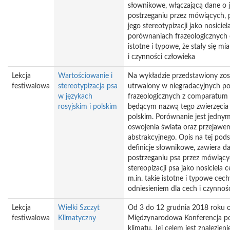
słownikowe, włączającą dane o
postrzeganiu przez mówiących,
jego stereotypizacji jako nosici
porównaniach frazeologicznych c
istotne i typowe, że stały się mi
i czynności człowieka
Lekcja
Wartościowanie i
Na wykładzie przedstawiony zos
festiwalowa
stereotypizacja psa
utrwalony w niegradacyjnych p
w językach
frazeologicznych z comparatum
rosyjskim i polskim
będącym nazwą tego zwierzęcia 
polskim. Porównanie jest jedny
oswojenia świata oraz przejawe
abstrakcyjnego. Opis na tej pod
definicje słownikowe, zawiera 
postrzeganiu psa przez mówiący
stereopizacji psa jako nosiciela
m.in. takie istotne i typowe cech
odniesieniem dla cech i czynnośc
Lekcja
Wielki Szczyt
Od 3 do 12 grudnia 2018 roku o
festiwalowa
Klimatyczny
Międzynarodowa Konferencja 
klimatu. Jej celem jest znalezien