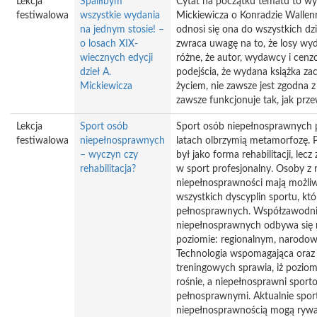
Lekcja
Spaliłbym
Cytat na początku tematu to 
festiwalowa
wszystkie wydania
Mickiewicza o Konradzie Wallenr
na jednym stosie! –
odnosi się ona do wszystkich dzi
o losach XIX-
zwraca uwagę na to, że losy wy
wiecznych edycji
różne, że autor, wydawcy i cenz
dzieł A.
podejścia, że wydana książka z
Mickiewicza
życiem, nie zawsze jest zgodna z
zawsze funkcjonuje tak, jak prz
Lekcja
Sport osób
Sport osób niepełnosprawnych p
festiwalowa
niepełnosprawnych
latach olbrzymią metamorfozę.
– wyczyn czy
był jako forma rehabilitacji, lecz
rehabilitacja?
w sport profesjonalny. Osoby z 
niepełnosprawności mają możliw
wszystkich dyscyplin sportu, kt
pełnosprawnych. Współzawodni
niepełnosprawnych odbywa się
poziomie: regionalnym, narodow
Technologia wspomagająca oraz
treningowych sprawia, iż pozio
rośnie, a niepełnosprawni sport
pełnosprawnymi. Aktualnie spor
niepełnosprawnością mogą rywa