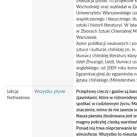
(realizacja ponad 70 projektów k
Wschodniej) oraz wykładał w Zak
Uniwersytetu Warszawskiego (zaj
współczesnego i klasycznego, tł
sztuki i historii literatury). W
w Zbiorach Sztuki Orientalne
Warszawie.
Autor publikacji naukowych i 
sztuce i kulturze chińskiej (m. in
tłumacz chińskiej literatury klasy
dzieł Zhuangzi, Liezi), tłumacz us
angielskiego, od 2009 roku kons
Egzaminacyjnej do egzaminów na
języka chińskiego (Ministerstwo 
Lekcja
Wszystko płynie
Przepływy cieczy i gazów są ba
festiwalowa
zjawiskami, które w różnorodn
spotkać w codziennym życiu. Ma
znaczenie, mimo że nie zawsze 
Nasza planeta zbudowana jest w 
magmy pokrytej cienką warstewk
Ponad nią trwa nieprzerwanie k
atmosferze. Wszystko to nieusta