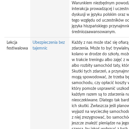
Warunkiem niezbędnym powodzen
interakcja prowadzącej i uczest
dyskusji w języku polskim oraz w
tego względu od uczestników oc
języka hiszpańskiego przynajmni
średniozaawansowanym.
Lekcja
Ubezpieczenia bez
Każdy z nas może stać się ofiarą
festiwalowa
tajemnic
zdarzenia. Może to być trywialn
kolano w drodze do szkoły, moż
w trakcie treningu albo zajęć z
albo rozbity samochód taty, któr
Skutki tych zdarzeń, a przynajmn
mogą spowodować, że trzeba bę
samochodu, czy opłacić koszty w
który pomoże usprawnić uszkodz
każdym razem są to zdarzenia na
nieoczekiwane. Dlatego tak bar
ich skutki. Zwłaszcza jeśli plan
wyjazd na wycieczkę samochodow
z niej zrezygnować, bo samochód
jeszcze znaleźć pieniądze na jeg