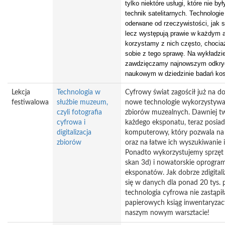
tylko niektóre usługi, które nie b
technik satelitarnych. Technologi
oderwane od rzeczywistości, jak 
lecz występują prawie w każdym a
korzystamy z nich często, choci
sobie z tego sprawę. Na wykładzie
zawdzięczamy najnowszym odkry
naukowym w dziedzinie badań ko
Lekcja
Technologia w
Cyfrowy świat zagościł już na 
festiwalowa
służbie muzeum,
nowe technologie wykorzystywa
czyli fotografia
zbiorów muzealnych. Dawniej t
cyfrowa i
każdego eksponatu, teraz posi
digitalizacja
komputerowy, który pozwala na 
zbiorów
oraz na łatwe ich wyszukiwanie 
Ponadto wykorzystujemy sprzęt 
skan 3d) i nowatorskie oprogramo
eksponatów. Jak dobrze zdigitali
się w danych dla ponad 20 tys. 
technologia cyfrowa nie zastąpił
papierowych ksiąg inwentaryzac
naszym nowym warsztacie!