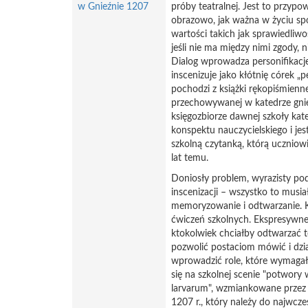
w Gnieźnie 1207
próby teatralnej. Jest to przyp
obrazowo, jak ważna w życiu s
wartości takich jak sprawiedliwo
jeśli nie ma między nimi zgody, n
Dialog wprowadza personifikacje
inscenizuje jako kłótnię córek „
pochodzi z książki rękopiśmiennej
przechowywanej w katedrze gnie
księgozbiorze dawnej szkoły kat
konspektu nauczycielskiego i je
szkolną czytanką, którą uczniowi
lat temu.
Doniosły problem, wyrazisty podz
inscenizacji – wszystko to musi
memoryzowanie i odtwarzanie.
ćwiczeń szkolnych. Ekspresywne 
ktokolwiek chciałby odtwarzać t
pozwolić postaciom mówić i dzia
wprowadzić role, które wymagał
się na szkolnej scenie "potwory
larvarum", wzmiankowane przez 
1207 r., który należy do najwcz