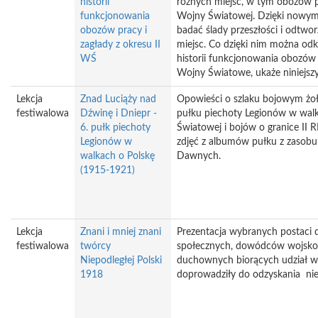
historii
różnych miejsc, w tym obozów pr
funkcjonowania
Wojny Światowej. Dzięki nowym
obozów pracy i
badać ślady przeszłości i odtwor
zagłady z okresu II
miejsc. Co dzięki nim można od
WŚ
historii funkcjonowania obozów p
Wojny Światowe, ukaże niniejsz
Lekcja
Znad Luciąży nad
Opowieści o szlaku bojowym żoł
festiwalowa
Dźwinę i Dniepr -
pułku piechoty Legionów w wal
6. pułk piechoty
Światowej i bojów o granice II 
Legionów w
zdjęć z albumów pułku z zaso
walkach o Polskę
Dawnych.
(1915-1921)
Lekcja
Znani i mniej znani
Prezentacja wybranych postaci d
festiwalowa
twórcy
społecznych, dowódców wojskowy
Niepodległej Polski
duchownych biorących udział w
1918
doprowadziły do odzyskania nie