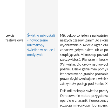
Lekcja
Świat w mikroskali
Mikroskop to jeden z najważnie
festiwalowa
- nowoczesne
naszych czasów. Zanim go skon
mikroskopy
wyobrażenie o świecie ogranicza
świetlne w nauce i
zobaczyć gołym okiem lub za p
medycynie
skupiających. Mikroskop pozwoli
rzeczywistość. Pierwsze mikros
XVI wieku. Do celów naukowych
później. Dzięki genialnym pomy
lat przesuwano granice poznani
prawa fizyki wynikające z właśc
zatrzymały postęp pod koniec X
Dziś mikroskopia świetlna przeż
Opracowanie metod przygotowa
oparciu o znaczniki fluoroscency
rozwoju mikroskopii fluorescenc