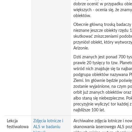
dobrze ocenić w przypadku obi
większych - ocenia się, że znam
obiektów.
Obecnie główną troską badaczy są
nieznane jeszcze obiekty rzędu 
skutkować zniszczeniami podobn
przyniósł obiekt, który wytworzy
Arizonie.
Dziś znanych jest ponad 700 tys
prawie 20 tysięcy to tzw. Planeto
wśród nich znajduje się ta najbar
podgrupa obiektów nazywana Pl
Ziemi. Im głównie będzie poświ
zostanie wyjaśnione, na czym po
orbit już znanych obiektów oraz j
albo staną się niebezpieczne. P
precyzyjnie wyliczyć tor każdej 
najbliższe 100 lat.
Lekcja
Zdjęcia lotnicze i
Archiwalne zdjęcia lotnicze i no
festiwalowa
ALS w badaniu
skanowania laserowego ALS poz