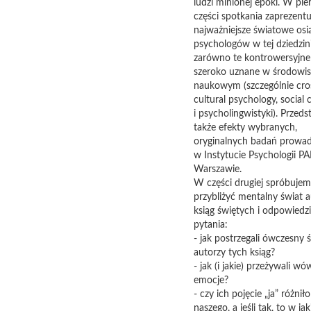
ludzi minionej epoki. W pie
części spotkania zaprezent
najważniejsze światowe osi
psychologów w tej dziedzini
zarówno te kontrowersyjne 
szeroko uznane w środowi
naukowym (szczególnie cro
cultural psychology, social 
i psycholingwistyki). Przed
także efekty wybranych,
oryginalnych badań prowa
w Instytucie Psychologii P
Warszawie.
W części drugiej spróbuje
przybliżyć mentalny świat 
ksiąg świętych i odpowiedz
pytania:
- jak postrzegali ówczesny 
autorzy tych ksiąg?
- jak (i jakie) przeżywali w
emocje?
- czy ich pojęcie „ja” różniło
naszego, a jeśli tak, to w ja