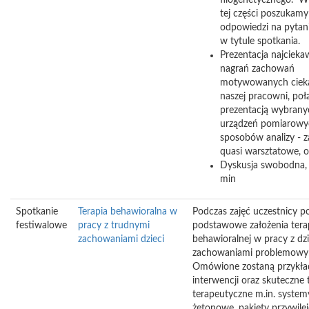
filogenetycznego. W 
tej części poszukamy
odpowiedzi na pytan
w tytule spotkania.
Prezentacja najciek
nagrań zachowań
motywowanych cieka
naszej pracowni, poł
prezentacją wybrany
urządzeń pomiarowy
sposobów analizy - z
quasi warsztatowe, o
Dyskusja swobodna,
min
Spotkanie
Terapia behawioralna w
Podczas zajęć uczestnicy p
festiwalowe
pracy z trudnymi
podstawowe założenia terap
zachowaniami dzieci
behawioralnej w pracy z dz
zachowaniami problemowy
Omówione zostaną przykła
interwencji oraz skuteczne 
terapeutyczne m.in. system
żetonowe, pakiety przywile