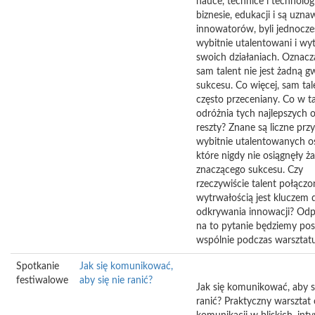
nauce, technice i technologi
biznesie, edukacji i są uzna
innowatorów, byli jednocze
wybitnie utalentowani i wy
swoich działaniach. Oznacza
sam talent nie jest żadną g
sukcesu. Co więcej, sam tale
często przeceniany. Co w ta
odróżnia tych najlepszych o
reszty? Znane są liczne prz
wybitnie utalentowanych o
które nigdy nie osiągnęły 
znaczącego sukcesu. Czy
rzeczywiście talent połączo
wytrwałością jest kluczem 
odkrywania innowacji? Odp
na to pytanie będziemy po
wspólnie podczas warsztatu
Spotkanie
Jak się komunikować,
festiwalowe
aby się nie ranić?
Jak się komunikować, aby s
ranić? Praktyczny warsztat 