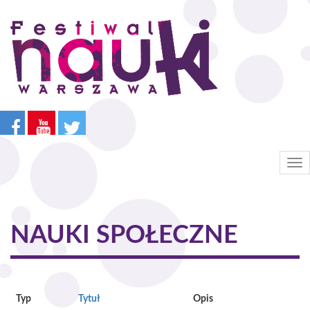
Przejdź
do
treści
Tog
nav
NAUKI SPOŁECZNE
Typ
Tytuł
Opis