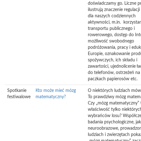
doświadczamy go. Liczne p
ilustrują znaczenie regulacji
dla naszych codziennych
aktywności, m.in. korzystan
transportu publicznego i
rowerowego, dostęp do Int
możliwość swobodnego
podróżowania, pracy i eduk
Europie, oznakowanie pro
spożywczych, ich składu i
zawartości, ujednolicenie ł
do telefonów, ostrzeżeń na
paczkach papierosów etc.
Spotkanie
Kto może mieć mózg
O niektórych ludziach mów
festiwalowe
matematyczny?
To prawdziwy mózg matema
Czy „mózg matematyczny” 
właściwość tylko niektóryc
wybrańców losu? Współcz
badania psychologiczne, jak
neuroobrazowe, prowadzo
ludziach i zwierzętach pokaz