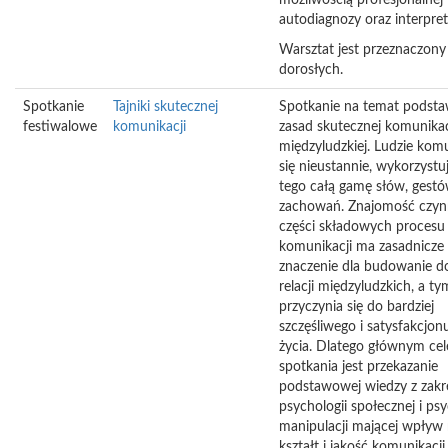
możliwością profesjonalnej
autodiagnozy oraz interpreta
Warsztat jest przeznaczony
dorosłych.
Spotkanie
Tajniki skutecznej
Spotkanie na temat podst
festiwalowe
komunikacji
zasad skutecznej komunikac
międzyludzkiej. Ludzie kom
się nieustannie, wykorzystu
tego całą gamę słów, gestó
zachowań. Znajomość czyn
części składowych procesu
komunikacji ma zasadnicze
znaczenie dla budowanie d
relacji międzyludzkich, a 
przyczynia się do bardziej
szczęśliwego i satysfakcjon
życia. Dlatego głównym ce
spotkania jest przekazanie
podstawowej wiedzy z zakr
psychologii społecznej i psy
manipulacji mającej wpływ
kształt i jakość komunikacji