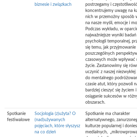
biznesie i związkach
postrzegamy i częstotliwość
koncentrujemy uwagę na k
nich w przemożny sposób
na nasze myśli, emocje i m
Podczas wykładu, w oparci
najważniejsze wyniki badań
psychologii temporalnej, pr
się temu, jak przyjmowanie
poszczególnych perspekty
czasowych może wpływać 
życie. Zastanowimy się równ
uczynić z naszej niezwykłej
do mentalnego podróżowa
czasie atut, który pozwoli 
bardziej cieszyć się życiem 
osiąganie sukcesów w różn
obszarach.
Spotkanie
Socjologia (z)użyta? O
Spotkanie ma charakter
festiwalowe
(nad)używanych
alternatywnego, zanurzone
pojęciach, które słyszysz
kulturze popularnej i donie
na co dzień
medialnych, „mikrowprowa