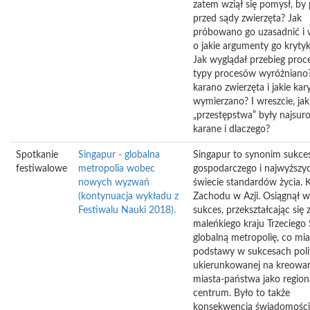
zatem wziął się pomysł, by
przed sądy zwierzęta? Jak
próbowano go uzasadnić i 
o jakie argumenty go kryt
Jak wyglądał przebieg proce
typy procesów wyróżniano
karano zwierzęta i jakie kar
wymierzano? I wreszcie, jak
„przestępstwa” były najsuro
karane i dlaczego?
Spotkanie
Singapur - globalna
Singapur to synonim sukce
festiwalowe
metropolia wobec
gospodarczego i najwyższy
nowych wyzwań
świecie standardów życia. 
(kontynuacja wykładu z
Zachodu w Azji. Osiągnął wi
Festiwalu Nauki 2018).
sukces, przekształcając się 
maleńkiego kraju Trzeciego
globalną metropolię, co mi
podstawy w sukcesach poli
ukierunkowanej na kreowan
miasta-państwa jako region
centrum. Było to także
konsekwencją świadomości