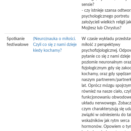
sensie?
- czy istnieje szansa odtwor
psychologicznego portretu
założycieli wielkich religii ja
Mojżesz lub Chrystus?
Spotkanie
(Neuro)nauka o miłości.
W czasie wykładu przedsta
festiwalowe
Czyli co się z nami dzieje
miłość z perspektywy
kiedy kochamy?
psychofizjologicznej. Odp
pytanie co się z nami dzieje
poziomie neuronalnym ora
fizjologicznym gdy się zako
kochamy, oraz gdy spędzam
naszym partnerem/partnerk
lat. Oprócz mózgu spojrzy
również na nasze ciało, czyl
funkcjonowaniu obwodow
układu nerwowego. Zobac
czym charakteryzują się ud
związki w odniesieniu do ta
wskaźników jak rytm serca 
hormonów. Opowiem o tym