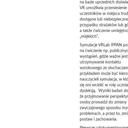
na bazie uprzednich doświa
VR umożliwia przeniesienie
uczestników w miejsca tru
dostępne lub niebezpieczn
przypadku strażaków lub gó
a także ćwiczenie umiejętno
„miękkich”.
Symulacje VRLab IPPAN po
na ćwiczenie np. publiczny
wystąpień, gdzie ważne jest
utrzymywanie kontaktu
wzrokowego ze słuchaczam
przykładem może być kier
nauczycieli symulacja, w kt
się oni wcielić w rolę ucznia
dysleksją. Wyniki badań d
że przyjmowanie perspekty
osoby prowadzi do zmiany
zwyczajowego sposobu myś
problemach, a przez to, zm
postaw i zachowania.