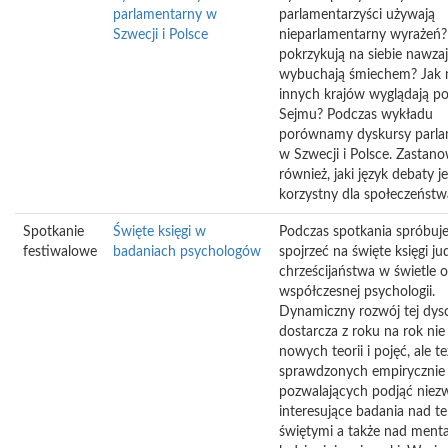
parlamentarny w
parlamentarzyści używają
Szwecji i Polsce
nieparlamentarny wyrażeń?
pokrzykują na siebie nawza
wybuchają śmiechem? Jak n
innych krajów wyglądają po
Sejmu? Podczas wykładu
porównamy dyskursy parla
w Szwecji i Polsce. Zastano
również, jaki język debaty je
korzystny dla społeczeństw
Spotkanie
Święte księgi w
Podczas spotkania spróbuj
festiwalowe
badaniach psychologów
spojrzeć na święte księgi ju
chrześcijaństwa w świetle o
współczesnej psychologii.
Dynamiczny rozwój tej dysc
dostarcza z roku na rok nie
nowych teorii i pojęć, ale te
sprawdzonych empirycznie 
pozwalających podjąć niez
interesujące badania nad t
świętymi a także nad menta