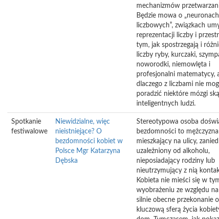
mechanizmów przetwarzania
Będzie mowa o „neuronach
liczbowych”, związkach um
reprezentacji liczby i przestr
tym, jak spostrzegają i różn
liczby ryby, kurczaki, szymp
noworodki, niemowlęta i
profesjonalni matematycy, a 
dlaczego z liczbami nie mog
poradzić niektóre mózgi sk
inteligentnych ludzi.
Spotkanie
Niewidzialne, więc
Stereotypowa osoba doświ
festiwalowe
nieistniejące? O
bezdomności to mężczyzna
bezdomności kobiet w
mieszkający na ulicy, zanie
Polsce Mgr Katarzyna
uzależniony od alkoholu,
Dębska
nieposiadający rodziny lub
nieutrzymujący z nią kontak
Kobieta nie mieści się w ty
wyobrażeniu ze względu na
silnie obecne przekonanie o
kluczową sferą życia kobiety