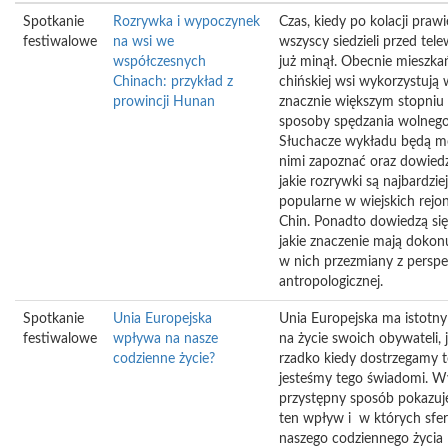
Spotkanie
Rozrywka i wypoczynek
Czas, kiedy po kolacji prawi
festiwalowe
na wsi we
wszyscy siedzieli przed tel
współczesnych
już minął. Obecnie mieszka
Chinach: przykład z
chińskiej wsi wykorzystują 
prowincji Hunan
znacznie większym stopniu 
sposoby spędzania wolnego
Słuchacze wykładu będą mog
nimi zapoznać oraz dowiedz
jakie rozrywki są najbardziej
popularne w wiejskich rejo
Chin. Ponadto dowiedzą się
jakie znaczenie mają dokonu
w nich przezmiany z persp
antropologicznej.
Spotkanie
Unia Europejska
Unia Europejska ma istotn
festiwalowe
wpływa na nasze
na życie swoich obywateli, 
codzienne życie?
rzadko kiedy dostrzegamy t
jesteśmy tego świadomi. W
przystępny sposób pokazuje 
ten wpływ i w których sfe
naszego codziennego życia