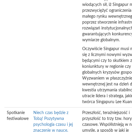
wiodących sił, iż Singapur 
przezwyciężyć ograniczenia
małego rynku wewnętrzneg
poprzez stworzenie infrastr
rozwiązań instytucjonalnyc
gwarantujących konkurenc
wymiarze globalnym.
Oczywiście Singapur musi 
się z licznymi nowymi wyzw
będącymi czy to skutkiem 
koniunktury w regionie czy
globalnych kryzysów gospo
Wyzwaniem w płaszczyźni
wewnętrznej jest na dzień dz
kwestia utrzymania stabiln
utracie lidera i stratega, jak
twórca Singapuru Lee Kuan
Spotkanie
Niech czas będzie z
Przeszłość, teraźniejszość i
festiwalowe
Tobą! Pozytywna
przyszłość to trzy tzw. hor
psychologia czasu i jej
czasowe. Współistnieją w 
znaczenie w nauce,
umyśle, a sposób w jaki je