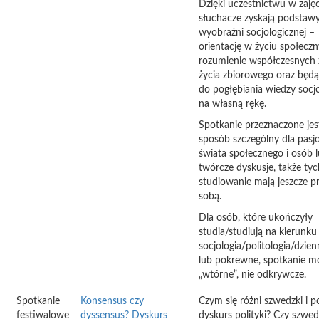
Dzięki uczestnictwu w zaję
słuchacze zyskają podstaw
wyobraźni socjologicznej –
orientację w życiu społeczn
rozumienie współczesnych 
życia zbiorowego oraz będ
do pogłębiania wiedzy socjo
na własną rękę.
Spotkanie przeznaczone jes
sposób szczególny dla pas
świata społecznego i osób 
twórcze dyskusje, także tyc
studiowanie mają jeszcze p
sobą.
Dla osób, które ukończyły
studia/studiują na kierunku
socjologia/politologia/dzie
lub pokrewne, spotkanie m
„wtórne”, nie odkrywcze.
Spotkanie
Konsensus czy
Czym się różni szwedzki i po
festiwalowe
dyssensus? Dyskurs
dyskurs polityki? Czy szwe