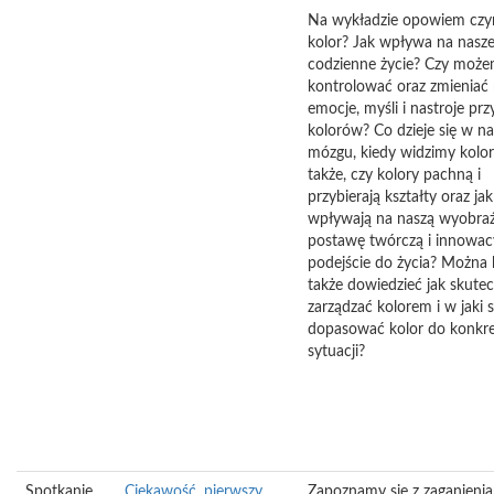
Na wykładzie opowiem czy
kolor? Jak wpływa na nasz
codzienne życie? Czy moż
kontrolować oraz zmieniać
emocje, myśli i nastroje p
kolorów? Co dzieje się w n
mózgu, kiedy widzimy kolor
także, czy kolory pachną i
przybierają kształty oraz jak
wpływają na naszą wyobraź
postawę twórczą i innowac
podejście do życia? Można 
także dowiedzieć jak skutec
zarządzać kolorem i w jaki
dopasować kolor do konkre
sytuacji?
Spotkanie
Ciekawość, pierwszy
Zapoznamy się z zaganienia