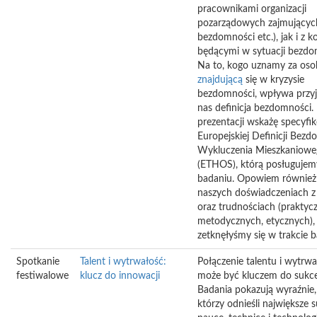
pracownikami organizacji
pozarządowych zajmujących
bezdomności etc.), jak i z k
będącymi w sytuacji bezdo
Na to, kogo uznamy za oso
znajdującą
się w kryzysie
bezdomności, wpływa przyj
nas definicja bezdomności.
prezentacji wskażę specyfik
Europejskiej Definicji Bezd
Wykluczenia Mieszkaniowe
(ETHOS), którą posługujem
badaniu. Opowiem również
naszych doświadczeniach z
oraz trudnościach (praktyc
metodycznych, etycznych), 
zetknęłyśmy się w trakcie 
Spotkanie
Talent i wytrwałość:
Połączenie talentu i wytrwa
festiwalowe
klucz do innowacji
może być kluczem do sukce
Badania pokazują wyraźnie, 
którzy odnieśli największe 