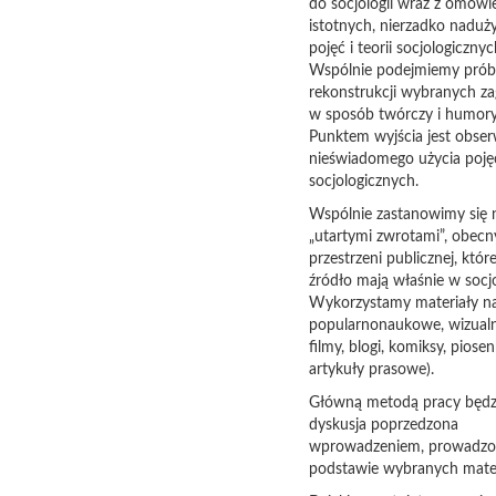
do socjologii wraz z omów
istotnych, nierzadko nadu
pojęć i teorii socjologicznyc
Wspólnie podejmiemy prób
rekonstrukcji wybranych za
w sposób twórczy i humory
Punktem wyjścia jest obser
nieświadomego użycia poję
socjologicznych.
Wspólnie zastanowimy się 
„utartymi zwrotami”, obec
przestrzeni publicznej, któr
źródło mają właśnie w socjo
Wykorzystamy materiały n
popularnonaukowe, wizualn
filmy, blogi, komiksy, piosen
artykuły prasowe).
Główną metodą pracy będz
dyskusja poprzedzona
wprowadzeniem, prowadzo
podstawie wybranych mate