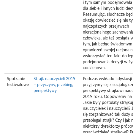
i tym samym podejmowała 
dla siebie i innych ludzi dec
Reasumując, słuchacze będą
okazję dowiedzieć się nie ty
najczęstszych przejawach
nieracjonalnego zachowani
człowieka, ale też posiądą 
tym, jak będąc świadomym
ograniczeń swojej racjonaln
wykorzystać ten fakt do le
podejmowania decyzji w ży
codziennym.
Spotkanie
Strajk nauczycieli 2019
Podczas wykładu i dyskusji
festiwalowe
– przyczyny, przebieg,
przyjrzymy się z socjologicz
perspektywy
perspektywy strajkowi nauc
2019 roku. Odpowiemy na 
Jakie były postulaty strajku
nauczycielek i nauczycieli? 
się zorganizować tak duży s
przebiegał strajk? Czy i jak 
niektórzy dyrektorzy próbo
przeciwdziałać strajkowi? P