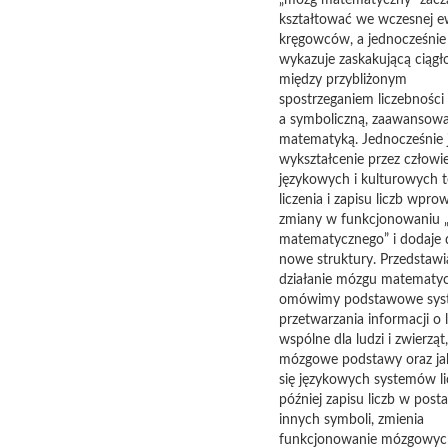
„mózg matematyczny” zaczą
kształtować we wczesnej ew
kręgowców, a jednocześnie 
wykazuje zaskakującą ciągł
między przybliżonym
spostrzeganiem liczebności
a symboliczną, zaawansow
matematyką. Jednocześnie 
wykształcenie przez człowi
językowych i kulturowych t
liczenia i zapisu liczb wpro
zmiany w funkcjonowaniu 
matematycznego” i dodaje 
nowe struktury. Przedstawi
działanie mózgu matematy
omówimy podstawowe sys
przetwarzania informacji o l
wspólne dla ludzi i zwierząt,
mózgowe podstawy oraz ja
się językowych systemów lic
później zapisu liczb w postac
innych symboli, zmienia
funkcjonowanie mózgowyc