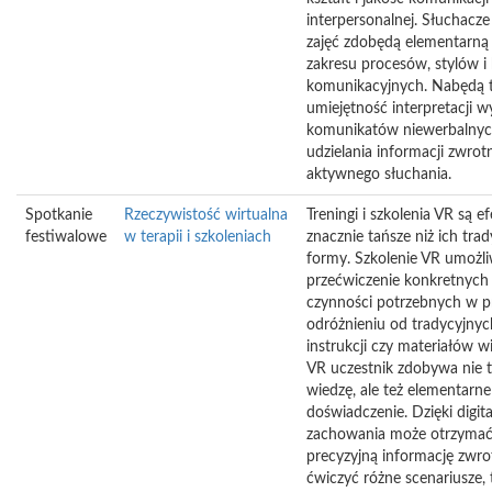
interpersonalnej. Słuchacz
zajęć zdobędą elementarną
zakresu procesów, stylów i
komunikacyjnych. Nabędą 
umiejętność interpretacji 
komunikatów niewerbalnyc
udzielania informacji zwrot
aktywnego słuchania.
Spotkanie
Rzeczywistość wirtualna
Treningi i szkolenia VR są e
festiwalowe
w terapii i szkoleniach
znacznie tańsze niż ich tra
formy. Szkolenie VR umożli
przećwiczenie konkretnych
czynności potrzebnych w p
odróżnieniu od tradycyjnyc
instrukcji czy materiałów w
VR uczestnik zdobywa nie t
wiedzę, ale też elementarne
doświadczenie. Dzięki digital
zachowania może otrzyma
precyzyjną informację zwro
ćwiczyć różne scenariusze,