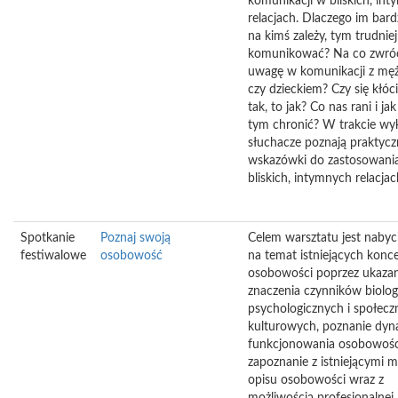
komunikacji w bliskich, in
relacjach. Dlaczego im bard
na kimś zależy, tym trudniej
komunikować? Na co zwró
uwagę w komunikacji z mę
czy dzieckiem? Czy się kłócić
tak, to jak? Co nas rani i jak
tym chronić? W trakcie wy
słuchacze poznają praktycz
wskazówki do zastosowani
bliskich, intymnych relacjac
Spotkanie
Poznaj swoją
Celem warsztatu jest nabyc
festiwalowe
osobowość
na temat istniejących konce
osobowości poprzez ukazan
znaczenia czynników biolog
psychologicznych i społecz
kulturowych, poznanie dyn
funkcjonowania osobowości
zapoznanie z istniejącymi 
opisu osobowości wraz z