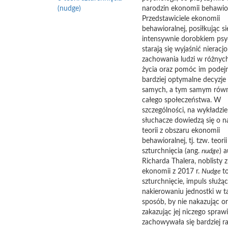
(nudge)
narodzin ekonomii behawior
Przedstawiciele ekonomii
behawioralnej, posiłkując si
intensywnie dorobkiem psyc
starają się wyjaśnić nieracj
zachowania ludzi w różnych
życia oraz pomóc im pode
bardziej optymalne decyzje 
samych, a tym samym równ
całego społeczeństwa. W
szczególności, na wykładzi
słuchacze dowiedzą się o n
teorii z obszaru ekonomii
behawioralnej, tj. tzw. teorii
szturchnięcia (ang.
nudge
) 
Richarda Thalera, noblisty z
ekonomii z 2017 r.
Nudge
t
szturchnięcie, impuls służą
nakierowaniu jednostki w t
sposób, by nie nakazując or
zakazując jej niczego sprawi
zachowywała się bardziej ra