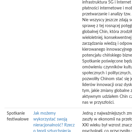
infrastruktura 5G i Internet
płatności internetowe i mob
przetwarzanie i analizy tzw.
Nie wszyscy jeszcze zdają s
sprawę z tej rosnącej potęg
globalnej Chin, która zrodził
wieloletniej, konsekwentnej 
zarządzania wiedzą i odpow
kierowanego innowacyjneg
potencjału chińskiego bizne
Spotkanie poświęcone będz
omówieniu czynników kultu
społecznych i politycznych,
pozwoliły Chinom stać się 
liderów innowacji oraz dysk
tym, jakie zmiany globalne 
aktywnym udziałem Chin c
nas w przyszłości.
Spotkanie
Jak możemy
Jedną z najważniejszych zmi
festiwalowe
wykorzystać swoją
zaszły w ekonomii na przeł
nieracjonalność? Rzecz
XXI wieku był wzrost znacz
o teorii szturchnięcia
psychologii, co przyczyniło 