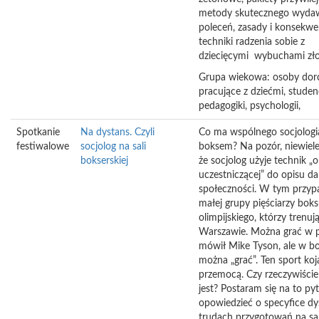
metody skutecznego wyda
poleceń, zasady i konsekwe
techniki radzenia sobie z
dziecięcymi wybuchami zło
Grupa wiekowa: osoby dor
pracujące z dziećmi, studen
pedagogiki, psychologii,
Spotkanie
Na dystans. Czyli
Co ma wspólnego socjologi
festiwalowe
socjolog na sali
boksem? Na pozór, niewiele
bokserskiej
że socjolog użyje technik „
uczestniczącej” do opisu da
społeczności. W tym przyp
małej grupy pięściarzy bok
olimpijskiego, którzy trenuj
Warszawie. Można grać w p
mówił Mike Tyson, ale w bo
można „grać”. Ten sport koja
przemocą. Czy rzeczywiście
jest? Postaram się na to pyt
opowiedzieć o specyfice dys
trudach przygotowań na sali