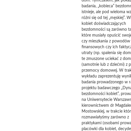
dom. Tymczasem, jak pokaz
badania, „kobieca” bezdom
istnieje, ale pod wieloma w
różni się od tej „męskiej”. 
kobiet doświadczających
bezdomności są zarówno ta
które musiały opuścić swo
czy mieszkania z powodów
finansowych czy ich faktyc
utraty (np. spalenia się domu
te zmuszone uciekać z do
(samotnie lub z dziećmi) z
przemocy domowej. W trak
wykładu zaprezentuję wyni
badania prowadzonego w 
projektu badawczego „Dyn
bezdomności kobiet”, pro
na Uniwersytecie Warszaw
kierownictwem dr Magdale
Mostowskiej, w trakcie któ
rozmawiałyśmy zarówno z
praktykami (osobami prow
placówki dla kobiet, decyd