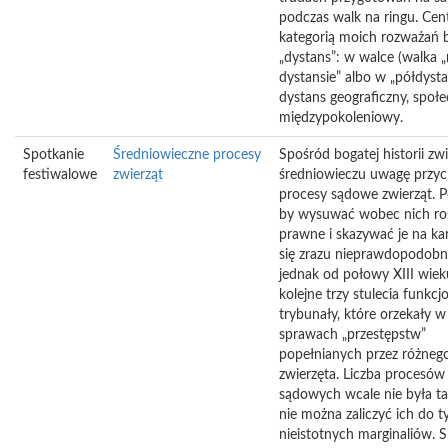
podczas walk na ringu. Cen
kategorią moich rozważań 
„dystans”: w walce (walka 
dystansie” albo w „półdystan
dystans geograficzny, społe
międzypokoleniowy.
Spotkanie
Średniowieczne procesy
Spośród bogatej historii zw
festiwalowe
zwierząt
średniowieczu uwagę przyc
procesy sądowe zwierząt. P
by wysuwać wobec nich ro
prawne i skazywać je na ka
się zrazu nieprawdopodobn
jednak od połowy XIII wiek
kolejne trzy stulecia funkc
trybunały, które orzekały w
sprawach „przestępstw”
popełnianych przez różneg
zwierzęta. Liczba procesów
sądowych wcale nie była ta
nie można zaliczyć ich do t
nieistotnych marginaliów. 