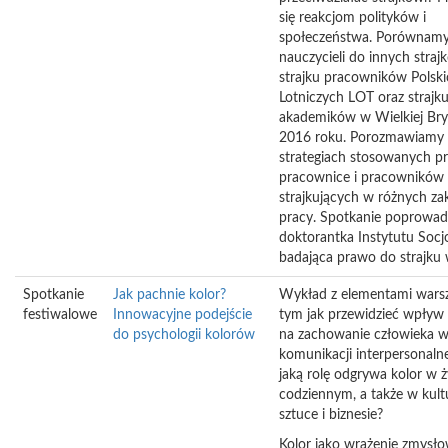
się reakcjom polityków i
społeczeństwa. Porównamy 
nauczycieli do innych strajk
strajku pracowników Polskic
Lotniczych LOT oraz strajk
akademików w Wielkiej Bry
2016 roku. Porozmawiamy
strategiach stosowanych pr
pracownice i pracowników
strajkujących w różnych za
pracy. Spotkanie poprowad
doktorantka Instytutu Socjo
badająca prawo do strajku 
Spotkanie
Jak pachnie kolor?
Wykład z elementami warsz
festiwalowe
Innowacyjne podejście
tym jak przewidzieć wpływ
do psychologii kolorów
na zachowanie człowieka w
komunikacji interpersonalne
jaką rolę odgrywa kolor w ż
codziennym, a także w kult
sztuce i biznesie?
Kolor jako wrażenie zmysł