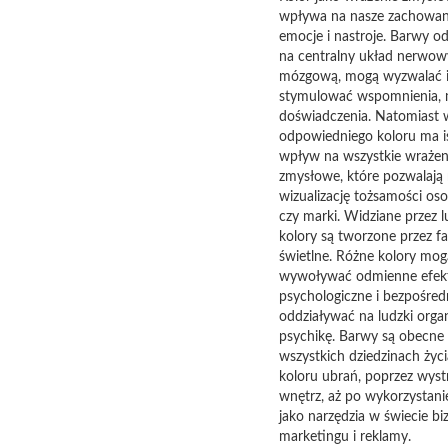
wpływa na nasze zachowan
emocje i nastroje. Barwy od
na centralny układ nerwowy
mózgową, mogą wyzwalać 
stymulować wspomnienia, m
doświadczenia. Natomiast
odpowiedniego koloru ma i
wpływ na wszystkie wrażen
zmysłowe, które pozwalają
wizualizację tożsamości oso
czy marki. Widziane przez l
kolory są tworzone przez fa
świetlne. Różne kolory mog
wywoływać odmienne efek
psychologiczne i bezpośred
oddziaływać na ludzki orga
psychikę. Barwy są obecne
wszystkich dziedzinach życ
koloru ubrań, poprzez wyst
wnętrz, aż po wykorzystani
jako narzędzia w świecie bi
marketingu i reklamy.