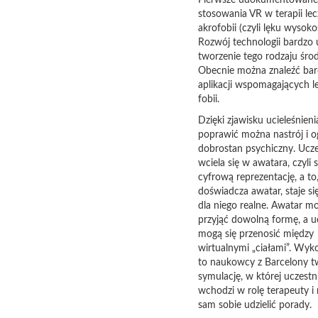
Pierwsze udokumentowane
stosowania VR w terapii lec
akrofobii (czyli lęku wysokoś
Rozwój technologii bardzo 
tworzenie tego rodzaju śro
Obecnie można znaleźć bar
aplikacji wspomagających l
fobii.
Dzięki zjawisku ucieleśnieni
poprawić można nastrój i o
dobrostan psychiczny. Ucze
wciela się w awatara, czyli 
cyfrową reprezentację, a to
doświadcza awatar, staje si
dla niego realne. Awatar m
przyjąć dowolną formę, a u
mogą się przenosić między
wirtualnymi „ciałami”. Wyko
to naukowcy z Barcelony t
symulację, w której uczestn
wchodzi w rolę terapeuty i
sam sobie udzielić porady.