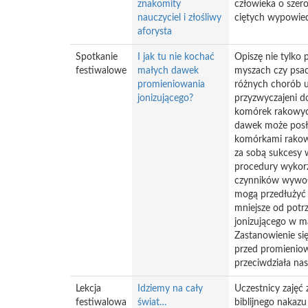
znakomity
człowieka o szer
nauczyciel i złośliwy
ciętych wypowied
aforysta
Spotkanie
I jak tu nie kochać
Opiszę nie tylko
festiwalowe
małych dawek
myszach czy psac
promieniowania
różnych chorób u
jonizującego?
przyzwyczajeni d
komórek rakowych
dawek może posł
komórkami rakowy
za sobą sukcesy 
procedury wykorzy
czynników wywołu
mogą przedłużyć 
mniejsze od potr
jonizującego w m
Zastanowienie s
przed promieniow
przeciwdziała na
Lekcja
Idziemy na cały
Uczestnicy zajęć
festiwalowa
świat…
biblijnego nakazu