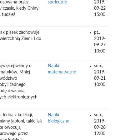
stosowana przez
społeczne
2019-
 czasie, kiedy Chiny
09-22
 tudzież
15:00
 Jak piasek zachowuje
pt.,
wierzchnią Ziemi. I do
2019-
09-27
10:00
ajwięcej wiemy o
Nauki
sob.,
ematyków. Mniej
matematyczne
2019-
dowództwo
09-21
obyli żadnego
10:00
dę działania,
zych elektronicznych
Jedną z kolekcji,
Nauki
sob.,
any jabłoni, takie jak
biologiczne
2019-
 te owocują
09-28
owarowego przez
12:00