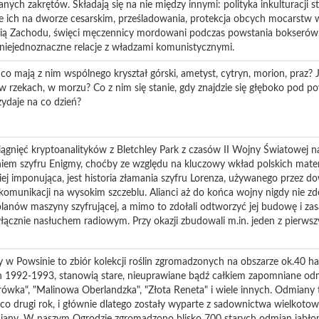
nych zakrętów. Składają się na nie między innymi: polityka inkulturacji 
ie ich na dworze cesarskim, prześladowania, protekcja obcych mocarstw w
onią Zachodu, święci męczennicy mordowani podczas powstania bokserów,
niejednoznaczne relacje z władzami komunistycznymi.
 co mają z nim wspólnego kryształ górski, ametyst, cytryn, morion, praz?
 w rzekach, w morzu? Co z nim się stanie, gdy znajdzie się głęboko pod po
zydaje na co dzień?
iągnięć kryptoanalityków z Bletchley Park z czasów II Wojny Światowej n
iem szyfru Enigmy, choćby ze względu na kluczowy wkład polskich mat
iej imponująca, jest historia złamania szyfru Lorenza, używanego przez 
munikacji na wysokim szczeblu. Alianci aż do końca wojny nigdy nie zd
lanów maszyny szyfrującej, a mimo to zdołali odtworzyć jej budowę i zasa
yłącznie nasłuchem radiowym. Przy okazji zbudowali m.in. jeden z pierws
w Powsinie to zbiór kolekcji roślin zgromadzonych na obszarze ok.40 ha. 
h 1992-1993, stanowią stare, nieuprawiane bądź całkiem zapomniane odmi
erówka", "Malinowa Oberlandzka", "Złota Reneta" i wiele innych. Odmiany
. co drugi rok, i głównie dlatego zostały wyparte z sadownictwa wielkot