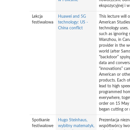
w Powsinie
nowoczesne odmia
ekspozycyjnej i w
Lekcja
Huawei and 5G
This lecture will
festiwalowa
technology: US -
American Studies
China conflict
technology uses. 
such as ignoring 
Wanzhou, in Cana
provider in the w
world (after Sams
“backdoor” spying
data and conversa
“innovations” ca
American or othe
products. Each of
lead to high spe
programmed home 
everywhere, toget
order on 15 May 
began cutting or 
Spotkanie
Hugo Steinhaus,
Prezentacja niez
festiwalowe
wybitny matematyk,
współtwórcy lwow