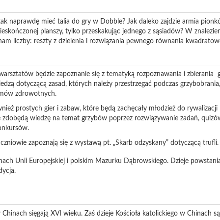
tak naprawdę mieć talia do gry w Dobble? Jak daleko zajdzie armia pionk
ieskończonej planszy, tylko przeskakując jednego z sąsiadów? W znalezie
am liczby: reszty z dzielenia i rozwiązania pewnego równania kwadratow
rsztatów będzie zapoznanie się z tematyką rozpoznawania i zbierania 
iedzą dotyczącą zasad, których należy przestrzegać podczas grzybobrania
emów zdrowotnych.
nież prostych gier i zabaw, które będą zachęcały młodzież do rywalizacji
e zdobędą wiedzę na temat grzybów poprzez rozwiązywanie zadań, quizów 
onkursów.
zniowie zapoznają się z wystawą pt. „Skarb odzyskany” dotyczącą trufli.
ch Unii Europejskiej i polskim Mazurku Dąbrowskiego. Dzieje powstani
dycja.
w Chinach sięgają XVI wieku. Zaś dzieje Kościoła katolickiego w Chinach 