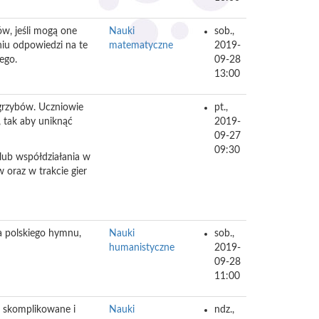
ów, jeśli mogą one
Nauki
sob.,
niu odpowiedzi na te
matematyczne
2019-
ego.
09-28
13:00
grzybów. Uczniowie
pt.,
, tak aby uniknąć
2019-
09-27
09:30
 lub współdziałania w
oraz w trakcie gier
a polskiego hymnu,
Nauki
sob.,
humanistyczne
2019-
09-28
11:00
są skomplikowane i
Nauki
ndz.,