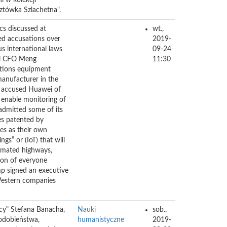
 w kolekcji
sztówka Szlachetna".
ics discussed at
wt.,
ed accusations over
2019-
s international laws
09-24
wei CFO Meng
11:30
ations equipment
manufacturer in the
s” accused Huawei of
o enable monitoring of
admitted some of its
es patented by
es as their own
s” or (IoT) that will
tomated highways,
ion of everyone
mp signed an executive
Western companies
cy" Stefana Banacha,
Nauki
sob.,
odobieństwa,
humanistyczne
2019-