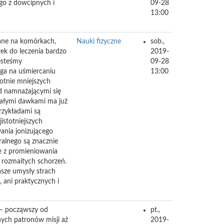
go z dowcipnych i
09-28
13:00
ane na komórkach,
Nauki fizyczne
sob.,
ek do leczenia bardzo
2019-
esteśmy
09-28
ega na uśmiercaniu
13:00
otnie mniejszych
d namnażającymi się
małymi dawkami ma już
rzykładami są
istotniejszych
nia jonizującego
alnego są znacznie
ie z promieniowania
 rozmaitych schorzeń.
sze umysły strach
ani praktycznych i
a – począwszy od
pt.,
nych patronów misji aż
2019-