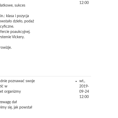
12:00
odatkowe, sukces
.: klasa i pozycja
owstało dzieło, podaż
cyficzne.
ofercie poaukcyjnej.
ystemie Vickery.
owizje.
ładnie poznawać swoje
wt.,
zić w
2019-
wet organizmy
09-24
12:00
zewagę dał
imy się, jak powstał