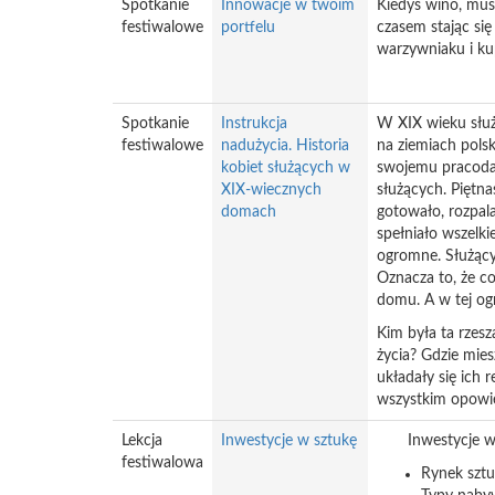
Spotkanie
Innowacje w twoim
Kiedyś wino, musz
festiwalowe
portfelu
czasem stając si
warzywniaku i ku
Spotkanie
Instrukcja
W XIX wieku służ
festiwalowe
nadużycia. Historia
na ziemiach pols
kobiet służących w
swojemu pracoda
XIX-wiecznych
służących. Piętn
domach
gotowało, rozpala
spełniało wszelkie
ogromne. Służący
Oznacza to, że co
domu. A w tej ogr
Kim była ta rzes
życia? Gdzie mies
układały się ich 
wszystkim opowi
Lekcja
Inwestycje w sztukę
Inwestycje w 
festiwalowa
Rynek sztu