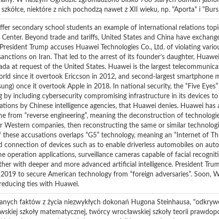
ny. W naszym Ogrodzie zgromadzono blisko 700 starych odmian jabłoni
 szkółce, niektóre z nich pochodzą nawet z XII wieku, np. "Aporta" i "Bur
 offer secondary school students an example of international relations top
 Center. Beyond trade and tariffs, United States and China have exchang
President Trump accuses Huawei Technologies Co., Ltd. of violating variou
sanctions on Iran. That led to the arrest of its founder’s daughter, Hua
da at request of the United States. Huawei is the largest telecommunic
orld since it overtook Ericcson in 2012, and second-largest smartphone 
ung) once it overtook Apple in 2018. In national security, the “Five Eye
 by including cybersecurity compromising infrastructure in its devices t
tions by Chinese intelligence agencies, that Huawei denies. Huawei has 
me from “reverse engineering”, meaning the deconstruction of technologi
r Western companies, then reconstructing the same or similar technologi
 these accusations overlaps “G5” technology, meaning an “Internet of Thing
ed connection of devices such as to enable driverless automobiles on au
operation applications, surveillance cameras capable of facial recognit
her with deeper and more advanced artificial intelligence. President Tru
2019 to secure American technology from “foreign adversaries”. Soon, 
reducing ties with Huawei.
nanych faktów z życia niezwykłych dokonań Hugona Steinhausa, "odkryw
skiej szkoły matematycznej, twórcy wrocławskiej szkoły teorii prawdop