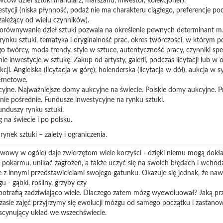
ców dzieł sztuki (handlarz, marszand, inwestor, kolekcjoner).
stycji (niska płynność, podaż nie ma charakteru ciągłego, preferencje p
zależący od wielu czynników).
równywanie dzieł sztuki pozwala na określenie pewnych determinant m.in
rynku sztuki, tematyka i oryginalność prac, okres twórczości, w którym p
go twórcy, moda trendy, style w sztuce, autentyczność pracy, czynniki spe
e inwestycje w sztukę. Zakup od artysty, galerii, podczas licytacji lub w 
cji. Angielska (licytacja w górę), holenderska (licytacja w dół), aukcja w s
ernetowe.
jne. Najważniejsze domy aukcyjne na świecie. Polskie domy aukcyjne. Pr
ie pośrednie. Fundusze inwestycyjne na rynku sztuki.
funduszy rynku sztuki.
 na świecie i po polsku.
ek sztuki – zalety i ograniczenia.
rwowy w ogóle) daje zwierzętom wiele korzyści - dzięki niemu mogą dok
ć pokarmu, unikać zagrożeń, a także uczyć się na swoich błędach i wchod
e z innymi przedstawicielami swojego gatunku. Okazuje się jednak, że na
 - gąbki, rośliny, grzyby czy
 potrafią zadziwiająco wiele. Dlaczego zatem mózg wyewoluował? Jaką pr
asie zajęć przyjrzymy się ewolucji mózgu od samego początku i zastanow
ascynujący układ we wszechświecie.