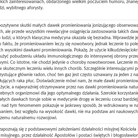
okich zainteresowaniach, obdarzonego wielkim poczuciem humoru, znane
zi, wybitnego aforysty.
 pozytywne skutki małych dawek promieniowania jonizującego obserwow
h, ale przede wszystkim rewelacyjne osiągnięcia zastosowania takich daw
 ludzi, u których klasyczna medycyna okazała się bezradna. Wprawdzie j
o faktu, że promieniowaniem leczy się nowotwory, jednak leczenie to pol
 wysokimi dawkami promieniowania. Pokażę, że użycie kilkudziesięciokr
użyć pobudzeniu układu immunologicznego do intensywnej obrony prze
mi. Co istotne, nie chodzi jedynie o choroby nowotworowe. Leczenie 
w skutecznym leczeniu wielu innych chorób. Szczególnie interesującymi p
stujące głównie radon, choć ten gaz jest często uznawany za jeden z naj
jących raka płuc. Doświadczenie mówi nam, że małe dawki promieniowa
życie, a najwyraźniej otrzymywane przez nas dawki promieniowania natur
zebnych organizmowi dla jego optymalnego działania. Szerokie korzystan
ałych dawkach toruje sobie w medycynie drogę w leczeniu coraz bardziej
ię nad tym fenomenem pokazuje w jaskrawy sposób, że wdrukowany w na
aniem, bez względu na wysokość dawki, nie ma podstaw ani naukowych, 
szemu naturalnemu rozwojowi.
 zapoznają się z podstawowymi założeniami działalności misyjnej Kościoł
 misyjnego, przez działalność Apostołów i postaci świętych i błogosławio