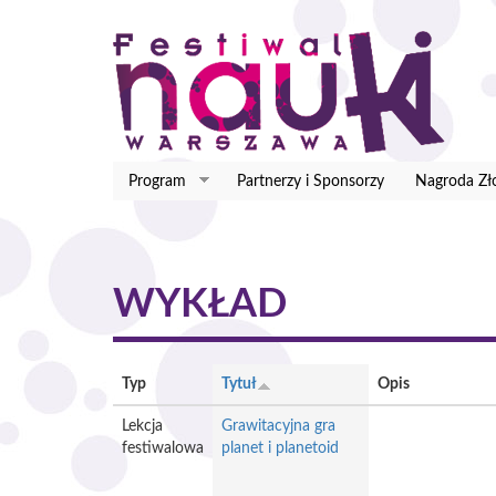
Przejdź
do
treści
Program
Partnerzy i Sponsorzy
Nagroda Zł
WYKŁAD
Typ
Tytuł
Opis
Lekcja
Grawitacyjna gra
festiwalowa
planet i planetoid