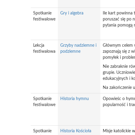
Spotkanie
Gry i algebra
Ile kart powinna 
festiwalowe
poruszać się po n
pytania pomogą n
Lekcja
Grzyby nadziemne i
Głównym celem wa
festiwalowa
podziemne
zapoznają się z w
pomyłek i probl
Nie zabraknie rów
grupie. Uczniowi
edukacyjnych i k
Na zakończenie uc
Spotkanie
Historia hymnu
Opowieśc o hymna
festiwalowe
popularność i tra
Spotkanie
Historia Kościoła
Misje katolickie 