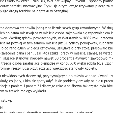
le i skóry zwierząt – dziś Blik, WeChat, Alipay i Revolut – sposoby płatnoś
ę coraz bardziej innowacyjne. Dyskusja o tym, czego używamy, płacąc za
pując drogą torebkę na deptaku w Szanghaju
ba domowa stanowiła jedną z najliczniejszych grup zawodowych. W drugi
kich co ósma mieszkająca w mieście osoba zajmowała się zapewnianiem 
wcy. Według spisów powszechnych, w Warszawie w 1882 roku pracował
aście lat później w tym samym mieście już 51 tysięcy pokojówek, kuchare
ło co rano ogień w piecu kaflowym, usługiwało przy stole, prasowało bieli
 zalecenia pana i pani. Jeśli ktoś szukał pracy w mieście, szanse, że wstąp
 i służące stanowili niekiedy nawet 30 procent aktywnych zawodowo mi
 trzecia osoba zarabiająca pieniądze w końcu XIX wieku robiła to, służą
omnej rzeszy ludzi przytłaczającą większość stanowiły kobiety.
za niewidocznych dziewcząt, przybywających do miasta w poszukiwaniu z
zkały, co jadły, z kim się spotykały? Jakie problemy czekały na nie u pr
relacje z paniami i panami? I dlaczego relacja służbowa tak często była hi
em w trakcie mojego wykładu.
sztukę.
ki.