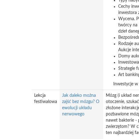
Typy nabyw
Cechy inwe
inwestora 
Wycena. Po
twórcy na 
dzieł dane
Bezpośredni
Rodzaje auk
Aukcje int
Domy aukcy
Inwestowan
Strategie 
Art banking
Inwestycje w ryn
Lekcja
Jak daleko można
Mózg (i układ ne
festiwalowa
zajść bez mózgu? O
otoczenie, szuka
ewolucji układu
złożone interakcj
nerwowego
pozbawione mózgu
nawet bakterie -
zwierzętom? W cz
ten najbardziej f