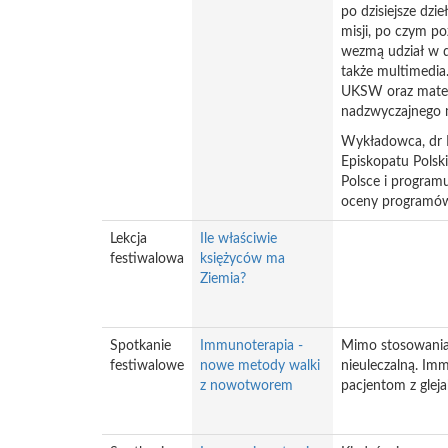
po dzisiejsze dz
misji, po czym p
wezmą udział w q
także multimedi
UKSW oraz materi
nadzwyczajnego m
Wykładowca, dr R
Episkopatu Polsk
Polsce i programu
oceny programów 
Lekcja
Ile właściwie
festiwalowa
księżyców ma
Ziemia?
Spotkanie
Immunoterapia -
Mimo stosowania 
festiwalowe
nowe metody walki
nieuleczalną. Im
z nowotworem
pacjentom z gleja