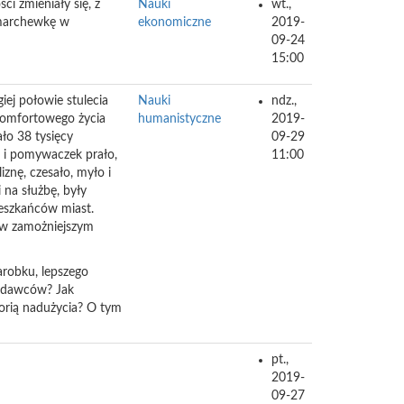
ci zmieniały się, z
Nauki
wt.,
 marchewkę w
ekonomiczne
2019-
09-24
15:00
ej połowie stulecia
Nauki
ndz.,
komfortowego życia
humanistyczne
2019-
o 38 tysięcy
09-29
k i pomywaczek prało,
11:00
znę, czesało, myło i
i na służbę, były
eszkańców miast.
c w zamożniejszym
arobku, lepszego
acodawców? Jak
storią nadużycia? O tym
pt.,
2019-
09-27