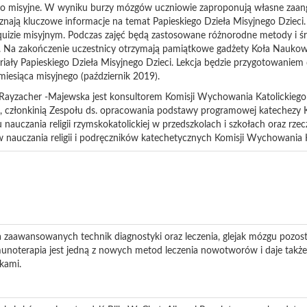
ieło misyjne. W wyniku burzy mózgów uczniowie zaproponują własne zaan
oznają kluczowe informacje na temat Papieskiego Dzieła Misyjnego Dzieci
uizie misyjnym. Podczas zajęć będą zastosowane różnorodne metody i śr
a. Na zakończenie uczestnicy otrzymają pamiątkowe gadżety Koła Nauk
ały Papieskiego Dzieła Misyjnego Dzieci. Lekcja będzie przygotowanie
iesiąca misyjnego (październik 2019).
ayzacher -Majewska jest konsultorem Komisji Wychowania Katolickiego 
i, członkinią Zespołu ds. opracowania podstawy programowej katechezy K
 nauczania religii rzymskokatolickiej w przedszkolach i szkołach oraz r
nauczania religii i podręczników katechetycznych Komisji Wychowania K
zaawansowanych technik diagnostyki oraz leczenia, glejak mózgu pozos
munoterapia jest jedną z nowych metod leczenia nowotworów i daje takż
kami.