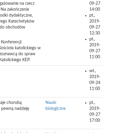
gażowanie na rzecz
09-27
. Na zakończenie
14:00
odki dydaktyczne,
pt.,
owego Katechetyków
2019-
m do obchodów
09-27
12:30
pt.,
Konferencji
2019-
ościoła katolickiego w
09-27
zeczoznawcą do spraw
11:00
atolickiego KEP.
wt.,
2019-
09-24
11:00
taje chorobą
Nauki
pt.,
e pewną nadzieję
biologiczne
2019-
09-27
17:00