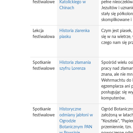
festiwalowe
Katolickiego w
pełne nieoczekiwa
Chinach
Jezuitów i uznan
stały się półkol
skomplikowane i 
Lekcja
Historia ziarenka
Czym jest piasek,
festiwalowa
piasku
się w na wietrze,
czego nam się pr
Spotkanie
Historia złamania
Spośród wielu os
festiwalowe
szyfru Lorenza
pracy nad złaman
znana, ale nie mn
Wehrmachtu do ko
egzemplarza ani p
posługując się w
komputerów.
Spotkanie
Historyczne
Ogród Botaniczny 
festiwalowe
odmiany jabłoni w
założoną w latac
Ogrodzie
"Kosztela", "Papi
Botanicznym PAN
przemiennie, tzn