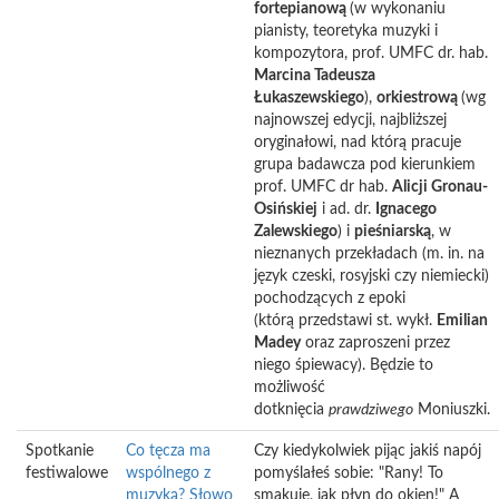
fortepianową
(w wykonaniu
pianisty, teoretyka muzyki i
kompozytora, prof. UMFC dr. hab.
Marcina Tadeusza
Łukaszewskiego
),
orkiestrową
(wg
najnowszej edycji, najbliższej
oryginałowi, nad którą pracuje
grupa badawcza pod kierunkiem
prof. UMFC dr hab.
Alicji Gronau-
Osińskiej
i ad. dr.
Ignacego
Zalewskiego
) i
pieśniarską
, w
nieznanych przekładach (m. in. na
język czeski, rosyjski czy niemiecki)
pochodzących z epoki
(którą przedstawi st. wykł.
Emilian
Madey
oraz zaproszeni przez
niego śpiewacy). Będzie to
możliwość
dotknięcia
prawdziwego
Moniuszki.
Spotkanie
Co tęcza ma
Czy kiedykolwiek pijąc jakiś napój
festiwalowe
wspólnego z
pomyślałeś sobie: "Rany! To
muzyką? Słowo
smakuje, jak płyn do okien!" A