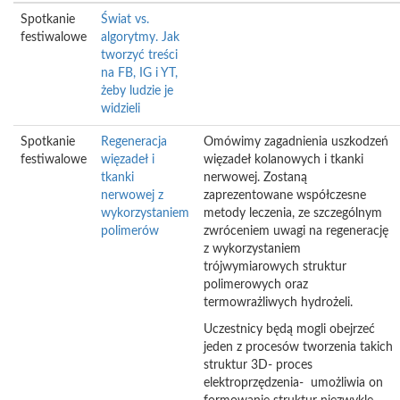
Spotkanie
Świat vs.
festiwalowe
algorytmy. Jak
tworzyć treści
na FB, IG i YT,
żeby ludzie je
widzieli
Spotkanie
Regeneracja
Omówimy zagadnienia uszkodzeń
festiwalowe
więzadeł i
więzadeł kolanowych i tkanki
tkanki
nerwowej. Zostaną
nerwowej z
zaprezentowane współczesne
wykorzystaniem
metody leczenia, ze szczególnym
polimerów
zwróceniem uwagi na regenerację
z wykorzystaniem
trójwymiarowych struktur
polimerowych oraz
termowrażliwych hydrożeli.
Uczestnicy będą mogli obejrzeć
jeden z procesów tworzenia takich
struktur 3D- proces
elektroprzędzenia- umożliwia on