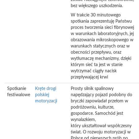
bez większego uszkodzenia.
W trakcie 30 minutowego
spotkania zaprezentuję Państwu
proces tworzenia sieci fibrynowej
w warunkach laboratoryjnych, jej
obrazowania mikroskopowego w
warunkach statycznych oraz w
obecności przepływu, oraz
wytłumaczę mechanizmy, dzięki
którym sieć ta jest w stanie
wytrzymać ciągły nacisk
przepływającej krwi
Spotkanie
Kręte drogi
Prosty silnik spalinowy
festiwalowe
polskiej
napędzający pojazd podobny do
motoryzacji
bryczki zapowiadał przełom w
podróżowniu, kulturze,
gospodarce. Samochód jest
wynalazkiem,
który ukształtował współczesny
świat. O rozwoju motoryzacji w
Polsce od pierwszych prób po