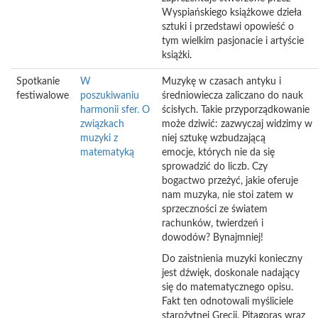
Wyspiańskiego książkowe dzieła
sztuki i przedstawi opowieść o
tym wielkim pasjonacie i artyście
książki.
Spotkanie
W
Muzykę w czasach antyku i
festiwalowe
poszukiwaniu
średniowiecza zaliczano do nauk
harmonii sfer. O
ścisłych. Takie przyporządkowanie
związkach
może dziwić: zazwyczaj widzimy w
muzyki z
niej sztukę wzbudzającą
matematyką
emocje, których nie da się
sprowadzić do liczb. Czy
bogactwo przeżyć, jakie oferuje
nam muzyka, nie stoi zatem w
sprzeczności ze światem
rachunków, twierdzeń i
dowodów? Bynajmniej!
Do zaistnienia muzyki konieczny
jest dźwięk, doskonale nadający
się do matematycznego opisu.
Fakt ten odnotowali myśliciele
starożytnej Grecji. Pitagoras wraz