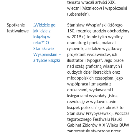
tematu wracali artyści XIX.
wieczni (Vazniecov) i współcześni
(Lebenstein).
Spotkanie
„Widzicie go:
Stanisław Wyspiański (którego
festiwalowe
jak idzie z
150. rocznicę urodzin obchodzimy
książką w
w 2019 r.) to nie tylko wybitny
ręku?” O
dramaturg i poeta, malarz i
Stanisławie
rysownik, ale także wyjątkowy
Wyspiańskim –
projektant wydawnictw, ich
artyście książki
ilustrator i typograf. Jego prace
nad szatą graficzną własnych i
cudzych dzieł literackich oraz
młodopolskich czasopism, jego
współpraca i zmagania z
drukarzami, wydawcami i
księgarzami wywołały „istną
rewolucję w wydawnictwie
książek polskich” (jak określił to
Stanisław Przybyszewski). Podczas
tegorocznego Festiwalu Nauki
Gabinet Zbiorów XIX Wieku BUW
zaprezentuje stworzone przez