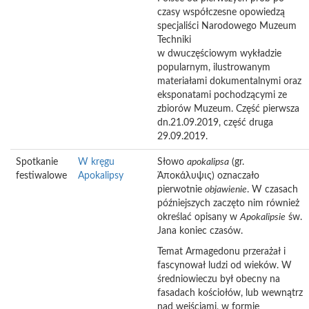
czasy współczesne opowiedzą
specjaliści Narodowego Muzeum
Techniki
w dwuczęściowym wykładzie
popularnym, ilustrowanym
materiałami dokumentalnymi oraz
eksponatami pochodzącymi ze
zbiorów Muzeum. Część pierwsza
dn.21.09.2019, część druga
29.09.2019.
Spotkanie
W kręgu
Słowo
apokalipsa
(gr.
festiwalowe
Apokalipsy
Ἀποκάλυψις) oznaczało
pierwotnie
objawienie
. W czasach
późniejszych zaczęto nim również
określać opisany w
Apokalipsie
św.
Jana koniec czasów.
Temat Armagedonu przerażał i
fascynował ludzi od wieków. W
średniowieczu był obecny na
fasadach kościołów, lub wewnątrz
nad wejściami, w formie