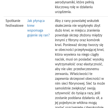
aerodynamiki, które pełnią
kluczową rolę w działaniu
urządzenia.
Spotkanie
Jak płynąca
Aby z rany powstałej wskutek
festiwalowe
krew
skaleczenia nie wypłynęło zbyt
wspomaga
dużo krwi, w miejscu zranienia
gojenie się ran?
powstaje skrzep złożony między
innymi z fibryny oraz komórek
krwi. Ponieważ skrzep tworzy się
w obecności przepływającej krwi,
która wywiera na niego ciągły
nacisk, musi on posiadać wysoką
wytrzymałość oraz elastyczność,
aby nie ulec przedwczesnemu
zerwaniu. Właściwości te
zapewnia skrzepowi obecności w
nim sieci fibrynowej. Sieć ta może
samoistnie zwiększyć swoją
sztywność do tysiąca razy, jeśli
zostanie poddana działaniu sił, a
jej pojedyncze włókna mogą
zostać rozciągnięte czterokrotnie,