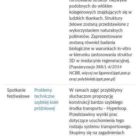
formowanie struktur niezwykle
podobnych do włókien
kolagenowych znajdujących się w
ludzkich tkankach. Struktury
żelowe zostaną przedstawione z
wykorzystaniem naturalnych
polimerów. Zaprezentowane
zostaną również badania
biologiczne w warunkach in-vitro
w kierunku zastosowania struktur
3D w medycynie regeneracyjnej.
(
Popularyzacja 388/L-6/2014
NCBR, więcej na ligamed.ippt.pan.p
oraz polybiolab.ippt.pan.pl
)
Spotkanie
Problemy
W ramach zajęć przybliżymy
festiwalowe
techniczne
słuchaczom propozycję
szybkiej kolei
konstrukcji bardzo szybkiego
próżniowej
środka transportu - Hyperloop.
Przedstawimy wyniki prac
dotyczące uruchomienia tego
rodzaju systemu transportowego.
Skupimy się na zagadnieniach