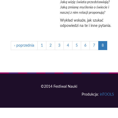
Jaką wizję świata przedstawiają?
Jaką zmianę myślenia o świecie i
naszej z nim relacji proponują?
Wykład wskaże, jak szukać
odpowiedzi na te i inne pytania.
‹ poprzednia
1
2
3
4
5
6
7
8
©2014 Festiwal Nauki
Produkcja:
inTOOLS