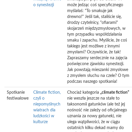
o synestezji
może jedząc coś specyficznego
myślałaś: "To smakuje jak
drewno!" Jeśli tak, staliście się,
drodzy czytelnicy, "ofiarami"
skojarzeń międzyzmysłowych, w
tym przypadku współdziałania
smaku i zapachu. Myślicie, że coś
takiego jest możliwe z innymi
zmysłami? Oczywiście, że tak!
Zapraszamy serdecznie na zajęcia
poświęcone zjawisku synestezji.
Jak powstają mieszanki zmysłowe
z zmysłem słuchu na czele? O tym
podczas naszego spotkania!
Spotkanie
Climate fiction,
Chociaż kategoria
„climate fiction”
festiwalowe
czyli o
nie weszła jeszcze na stałe to
niepomyślnych
taksonomii gatunków (ale też jej
wiatrach dla
nośność nie zależy od oficjalnego
ludzkości w
uznania za nowy gatunek), nie
kulturze
ulega wątpliwości, że w ciągu
ostatnich kilku dekad mamy do