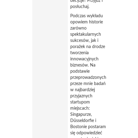
decyzje? Przyjdź i
posłuchaj.
Podczas wykładu
opowiem historie
zarówno
spektakularnych
sukcesów, jak i
porażek na drodze
tworzenia
innowacyjnych
biznesów. Na
podstawie
przeprowadzonych
przeze mnie badań
w najbardziej
przyjaznych
startupom
miejscach:
Singapurze,
Düsseldorfie i
Bostonie postaram
się odpowiedzieć