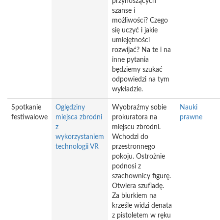
przynoszących
szanse i
możliwości? Czego
się uczyć i jakie
umiejętności
rozwijać? Na te i na
inne pytania
będziemy szukać
odpowiedzi na tym
wykładzie.
Spotkanie
Oględziny
Wyobraźmy sobie
Nauki
festiwalowe
miejsca zbrodni
prokuratora na
prawne
z
miejscu zbrodni.
wykorzystaniem
Wchodzi do
technologii VR
przestronnego
pokoju. Ostrożnie
podnosi z
szachownicy figurę.
Otwiera szufladę.
Za biurkiem na
krześle widzi denata
z pistoletem w ręku