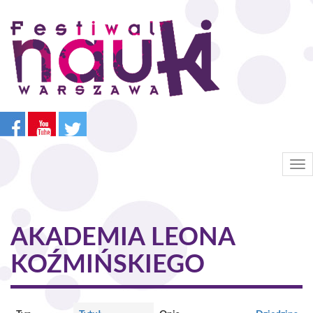
Przejdź
do
treści
Tog
nav
AKADEMIA LEONA
KOŹMIŃSKIEGO