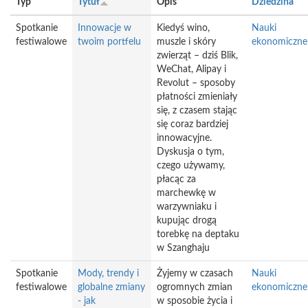
Typ
Tytuł
Opis
Dziedzina
Spotkanie
Innowacje w
Kiedyś wino,
Nauki
festiwalowe
twoim portfelu
muszle i skóry
ekonomiczne
zwierząt – dziś Blik,
WeChat, Alipay i
Revolut – sposoby
płatności zmieniały
się, z czasem stając
się coraz bardziej
innowacyjne.
Dyskusja o tym,
czego używamy,
płacąc za
marchewkę w
warzywniaku i
kupując drogą
torebkę na deptaku
w Szanghaju
Spotkanie
Mody, trendy i
Żyjemy w czasach
Nauki
festiwalowe
globalne zmiany
ogromnych zmian
ekonomiczne
- jak
w sposobie życia i