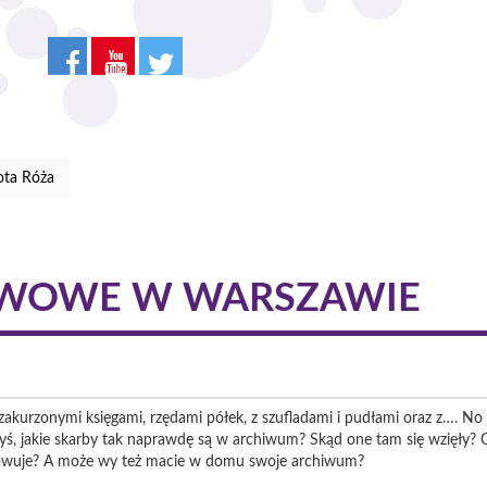
ota Róża
WOWE W WARSZAWIE
zakurzonymi księgami, rzędami półek, z szufladami i pudłami oraz z…. No
edyś, jakie skarby tak naprawdę są w archiwum? Skąd one tam się wzięły? C
howuje? A może wy też macie w domu swoje archiwum?