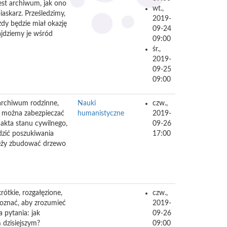
st archiwum, jak ono
wt.,
iaskarz. Prześledzimy,
2019-
dy będzie miał okazję
09-24
ajdziemy je wśród
09:00
śr.,
2019-
09-25
09:00
archiwum rodzinne,
Nauki
czw.,
k można zabezpieczać
humanistyczne
2019-
 akta stanu cywilnego,
09-26
dzić poszukiwania
17:00
ależy zbudować drzewo
rótkie, rozgałęzione,
czw.,
poznać, aby zrozumieć
2019-
 pytania: jak
09-26
 dzisiejszym?
09:00