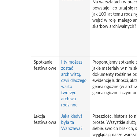
Na warsztatach w prac
powstaje i co tutaj się 
jak 100 lat temu rodzin
wejść w rolę małego arc
skarbów archiwalnych?
Spotkanie
I ty możesz
Proponujemy sptkanie p
festiwalowe
zostać
jakie materiały w nim 
archiwistą,
dokumenty rodzinne prze
czyli dlaczego
ewidencję ludności, akt
warto
genealogiczne (w archi
tworzyć
genealogiczne i czym on
archiwa
rodzinne
Lekcja
Jaka kiedyś
Przeszłość, historia to 
festiwalowa
była ta
proste. Wszystkie służ
Warszawa?
siebie, swoich bliskich
wyglądają nasze warsza