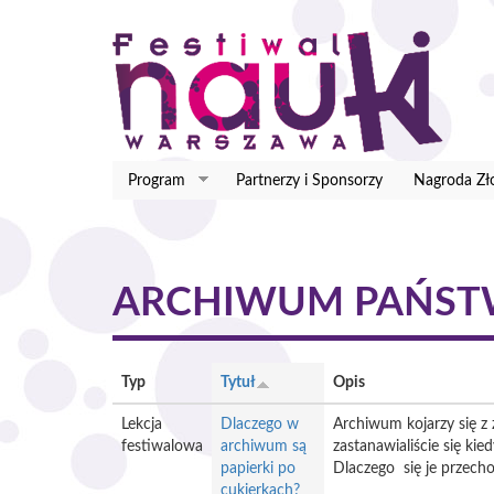
Przejdź
do
treści
Program
Partnerzy i Sponsorzy
Nagroda Zł
ARCHIWUM PAŃST
Typ
Tytuł
Opis
Lekcja
Dlaczego w
Archiwum kojarzy się z 
festiwalowa
archiwum są
zastanawialiście się ki
papierki po
Dlaczego się je przec
cukierkach?