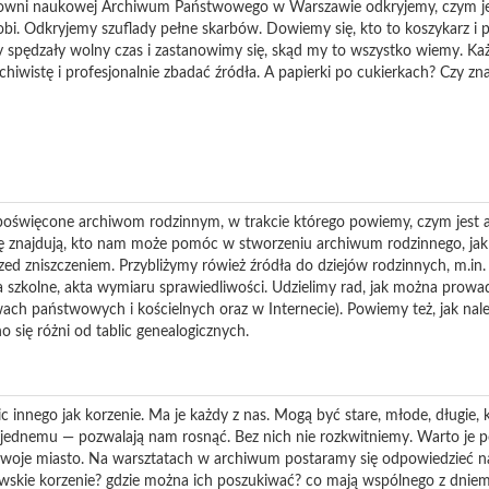
owni naukowej Archiwum Państwowego w Warszawie odkryjemy, czym je
robi. Odkryjemy szuflady pełne skarbów. Dowiemy się, kto to koszykarz i p
y spędzały wolny czas i zastanowimy się, skąd my to wszystko wiemy. Każ
hiwistę i profesjonalnie zbadać źródła. A papierki po cukierkach? Czy zn
oświęcone archiwom rodzinnym, w trakcie którego powiemy, czym jest 
się znajdują, kto nam może pomóc w stworzeniu archiwum rodzinnego, ja
d zniszczeniem. Przybliżymy rówież źródła do dziejów rodzinnych, m.in.
a szkolne, akta wymiaru sprawiedliwości. Udzielimy rad, jak można prowa
wach państwowych i kościelnych oraz w Internecie). Powiemy też, jak n
o się różni od tablic genealogicznych.
nic innego jak korzenie. Ma je każdy z nas. Mogą być stare, młode, długie, k
ą jednemu — pozwalają nam rosnąć. Bez nich nie rozkwitniemy. Warto je 
, swoje miasto. Na warsztatach w archiwum postaramy się odpowiedzieć na
wskie korzenie? gdzie można ich poszukiwać? co mają wspólnego z dniem