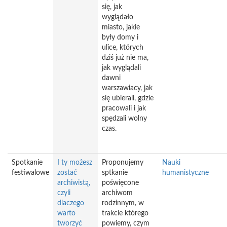
się, jak
wyglądało
miasto, jakie
były domy i
ulice, których
dziś już nie ma,
jak wyglądali
dawni
warszawiacy, jak
się ubierali, gdzie
pracowali i jak
spędzali wolny
czas.
Spotkanie
I ty możesz
Proponujemy
Nauki
festiwalowe
zostać
sptkanie
humanistyczne
archiwistą,
poświęcone
czyli
archiwom
dlaczego
rodzinnym, w
warto
trakcie którego
tworzyć
powiemy, czym