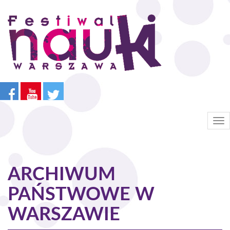
Przejdź
do
treści
Tog
nav
ARCHIWUM
PAŃSTWOWE W
WARSZAWIE