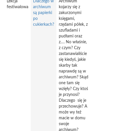
Lekcja
Dlaczego w
Archiwum
festiwalowa
archiwum
kojarzy się z
są papierki
zakurzonymi
po
księgami,
cukierkach?
rzędami półek, z
szufladami i
pudłami oraz
z…. No właśnie,
z czym? Czy
zastanawialiście
się kiedyś, jakie
skarby tak
naprawdę są w
archiwum? Skąd
one tam się
wzięły? Czy ktoś
je przynosi?
Dlaczego się je
przechowuje? A
może wy też
macie w domu
swoje
archiwum?