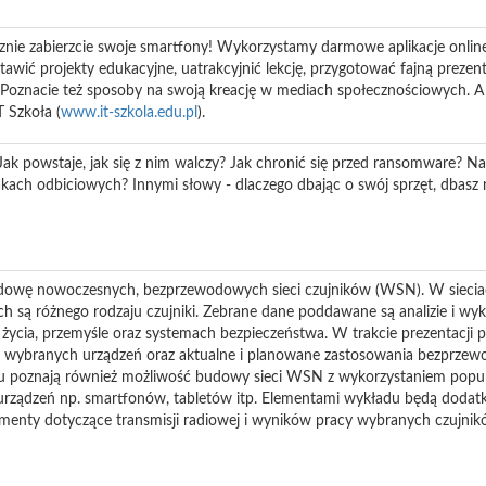
cznie zabierzcie swoje smartfony! Wykorzystamy darmowe aplikacje onli
stawić projekty edukacyjne, uatrakcyjnić lekcję, przygotować fajną prezen
. Poznacie też sposoby na swoją kreację w mediach społecznościowych. 
T Szkoła (
www.it-szkola.edu.pl
).
 Jak powstaje, jak się z nim walczy? Jak chronić się przed ransomware? N
ach odbiciowych? Innymi słowy - dlaczego dbając o swój sprzęt, dbasz n
udowę nowoczesnych, bezprzewodowych sieci czujników (WSN). W siecia
h są różnego rodzaju czujniki. Zebrane dane poddawane są analizie i wy
życia, przemyśle oraz systemach bezpieczeństwa. W trakcie prezentacji 
a wybranych urządzeń oraz aktualne i planowane zastosowania bezprzewo
u poznają również możliwość budowy sieci WSN z wykorzystaniem popu
rządzeń np. smartfonów, tabletów itp. Elementami wykładu będą dodatko
enty dotyczące transmisji radiowej i wyników pracy wybranych czujnik