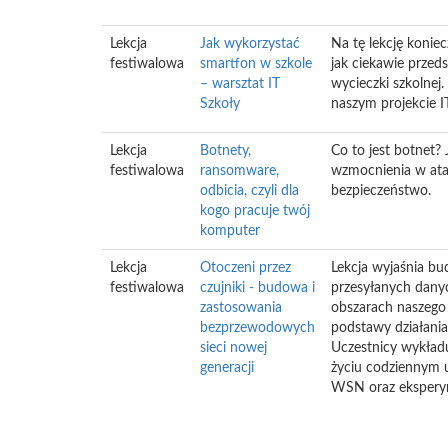
Lekcja
Jak wykorzystać
Na tę lekcję konie
festiwalowa
smartfon w szkole
jak ciekawie przed
– warsztat IT
wycieczki szkolnej
Szkoły
naszym projekcie I
Lekcja
Botnety,
Co to jest botnet?
festiwalowa
ransomware,
wzmocnienia w atak
odbicia, czyli dla
bezpieczeństwo.
kogo pracuje twój
komputer
Lekcja
Otoczeni przez
Lekcja wyjaśnia b
festiwalowa
czujniki - budowa i
przesyłanych danyc
zastosowania
obszarach naszego 
bezprzewodowych
podstawy działani
sieci nowej
Uczestnicy wykład
generacji
życiu codziennym u
WSN oraz eksperym