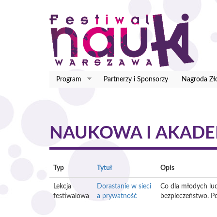
Przejdź
do
treści
Program
Partnerzy i Sponsorzy
Nagroda Zł
NAUKOWA I AKADE
Typ
Tytuł
Opis
Lekcja
Dorastanie w sieci
Co dla młodych lu
festiwalowa
a prywatność
bezpieczeństwo. Po