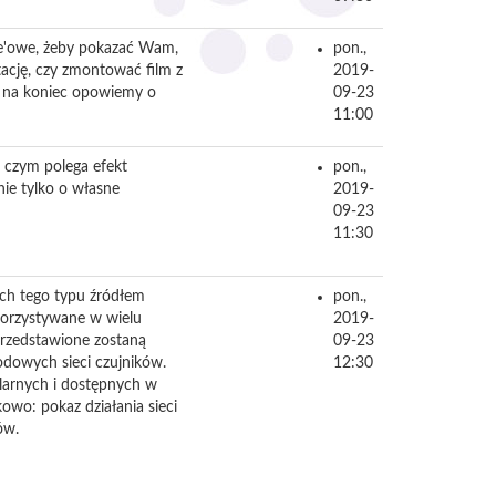
ne'owe, żeby pokazać Wam,
pon.,
tację, czy zmontować film z
2019-
A na koniec opowiemy o
09-23
11:00
a czym polega efekt
pon.,
ie tylko o własne
2019-
09-23
11:30
ch tego typu źródłem
pon.,
korzystywane w wielu
2019-
przedstawione zostaną
09-23
dowych sieci czujników.
12:30
larnych i dostępnych w
wo: pokaz działania sieci
ów.