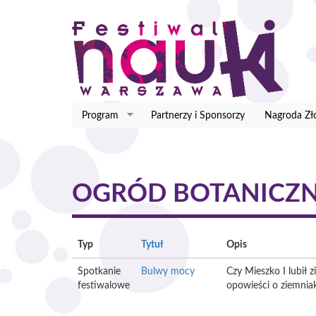
Przejdź
do
treści
Program
Partnerzy i Sponsorzy
Nagroda Zł
OGRÓD BOTANICZ
Typ
Tytuł
Opis
Spotkanie
Bulwy mocy
Czy Mieszko I lubił 
festiwalowe
opowieści o ziemniaku