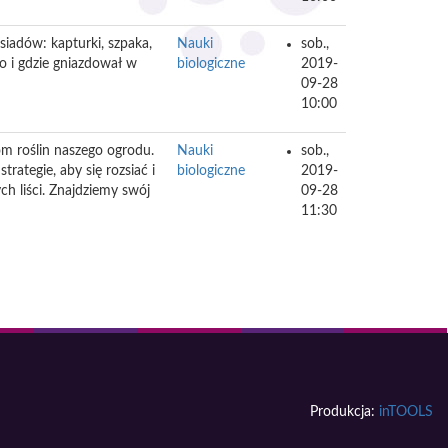
iadów: kapturki, szpaka,
Nauki
sob.,
to i gdzie gniazdował w
biologiczne
2019-
09-28
10:00
om roślin naszego ogrodu.
Nauki
sob.,
rategie, aby się rozsiać i
biologiczne
2019-
h liści. Znajdziemy swój
09-28
11:30
Produkcja:
inTOOLS