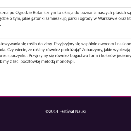
iczna po Ogrodzie Botanicznym to okazja do poznania naszych ptasich sąs
 Będzie o tym, jakie gatunki zamieszkują parki i ogrody w Warszawie oraz k
.
otowywania się roślin do zimy. Przyjrzyjmy się wspólnie owocom i nasion
da. Czy wiecie, że rośliny również podróżują? Zobaczymy, jakie wybierają st
res spoczynku. Przyjrzymy się również bogactwu form i kolorów jesiennyc
robimy z liści pocztówkę metodą monotypii.
©2014 Festiwal Nauki