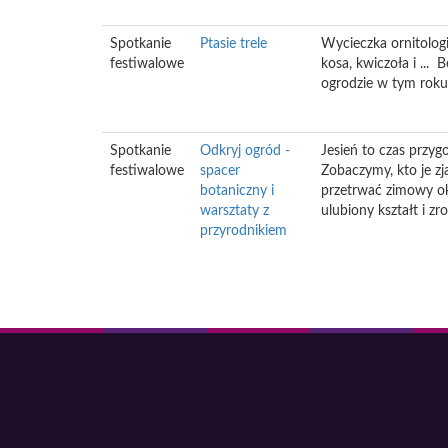
Spotkanie
Ptasie trele
Wycieczka ornitolog
festiwalowe
kosa, kwiczoła i ...
ogrodzie w tym roku
Spotkanie
Odkryj ogród -
Jesień to czas przyg
festiwalowe
spacer
Zobaczymy, kto je zja
botaniczny i
przetrwać zimowy ok
warsztaty z
ulubiony kształt i z
przyrodnikiem