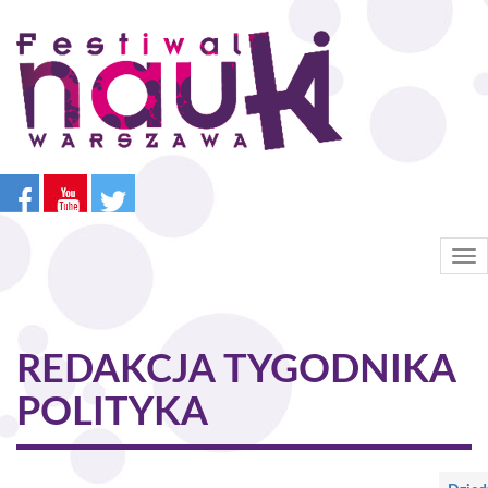
Przejdź
do
treści
Tog
nav
REDAKCJA TYGODNIKA
POLITYKA