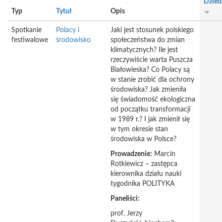
Dzied
Typ
Tytuł
Opis
Spotkanie
Polacy i
Jaki jest stosunek polskiego
festiwalowe
środowisko
społeczeństwa do zmian
klimatycznych? Ile jest
rzeczywiście warta Puszcza
Białowieska? Co Polacy są
w stanie zrobić dla ochrony
środowiska? Jak zmieniła
się świadomość ekologiczna
od początku transformacji
w 1989 r.? I jak zmienił się
w tym okresie stan
środowiska w Polsce?
Prowadzenie:
Marcin
Rotkiewicz – zastępca
kierownika działu nauki
tygodnika POLITYKA
Paneliści:
prof. Jerzy