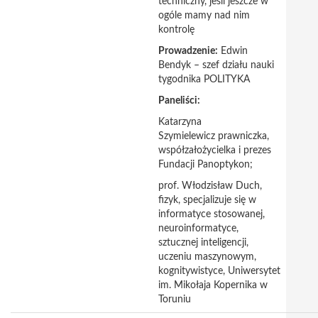
techniczny, jeśli jeszcze w
ogóle mamy nad nim
kontrolę
Prowadzenie:
Edwin
Bendyk – szef działu nauki
tygodnika POLITYKA
Paneliści:
Katarzyna
Szymielewicz prawniczka,
współzałożycielka i prezes
Fundacji Panoptykon;
prof. Włodzisław Duch,
fizyk, specjalizuje się w
informatyce stosowanej,
neuroinformatyce,
sztucznej inteligencji,
uczeniu maszynowym,
kognitywistyce, Uniwersytet
im. Mikołaja Kopernika w
Toruniu