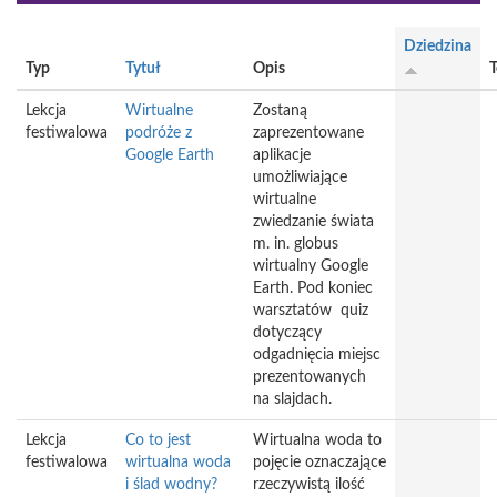
Dziedzina
Typ
Tytuł
Opis
T
Lekcja
Wirtualne
Zostaną
festiwalowa
podróże z
zaprezentowane
Google Earth
aplikacje
umożliwiające
wirtualne
zwiedzanie świata
m. in. globus
wirtualny Google
Earth. Pod koniec
warsztatów quiz
dotyczący
odgadnięcia miejsc
prezentowanych
na slajdach.
Lekcja
Co to jest
Wirtualna woda to
festiwalowa
wirtualna woda
pojęcie oznaczające
i ślad wodny?
rzeczywistą ilość