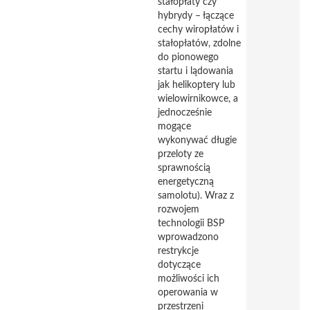
stałopłaty czy
hybrydy – łączące
cechy wiropłatów i
stałopłatów, zdolne
do pionowego
startu i lądowania
jak helikoptery lub
wielowirnikowce, a
jednocześnie
mogące
wykonywać długie
przeloty ze
sprawnością
energetyczną
samolotu). Wraz z
rozwojem
technologii BSP
wprowadzono
restrykcje
dotyczące
możliwości ich
operowania w
przestrzeni