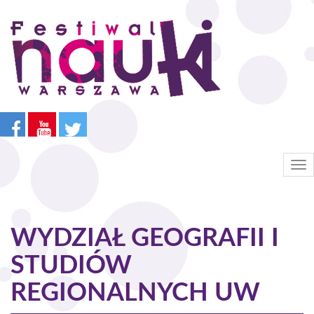
Przejdź
do
treści
Tog
nav
WYDZIAŁ GEOGRAFII I
STUDIÓW
REGIONALNYCH UW