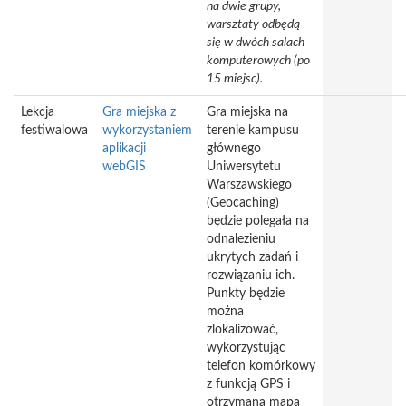
na dwie grupy,
warsztaty odbędą
się w dwóch salach
komputerowych (po
15 miejsc).
Lekcja
Gra miejska z
Gra miejska na
festiwalowa
wykorzystaniem
terenie kampusu
aplikacji
głównego
webGIS
Uniwersytetu
Warszawskiego
(Geocaching)
będzie polegała na
odnalezieniu
ukrytych zadań i
rozwiązaniu ich.
Punkty będzie
można
zlokalizować,
wykorzystując
telefon komórkowy
z funkcją GPS i
otrzymaną mapą