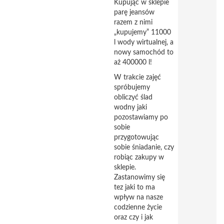
Kupując w sklepie
parę jeansów
razem z nimi
„kupujemy” 11000
l wody wirtualnej, a
nowy samochód to
aż 400000 l!
W trakcie zajęć
spróbujemy
obliczyć ślad
wodny jaki
pozostawiamy po
sobie
przygotowując
sobie śniadanie, czy
robiąc zakupy w
sklepie.
Zastanowimy się
tez jaki to ma
wpływ na nasze
codzienne życie
oraz czy i jak