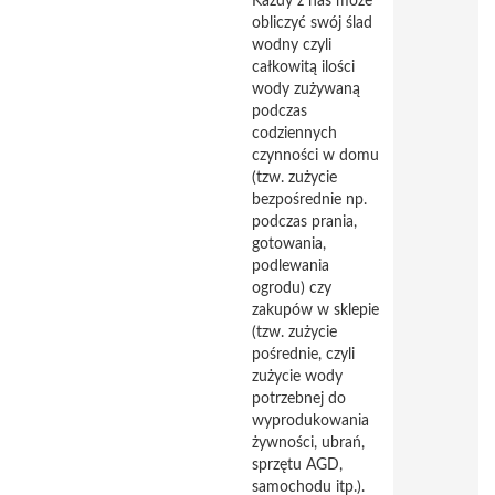
Każdy z nas może
obliczyć swój ślad
wodny czyli
całkowitą ilości
wody zużywaną
podczas
codziennych
czynności w domu
(tzw. zużycie
bezpośrednie np.
podczas prania,
gotowania,
podlewania
ogrodu) czy
zakupów w sklepie
(tzw. zużycie
pośrednie, czyli
zużycie wody
potrzebnej do
wyprodukowania
żywności, ubrań,
sprzętu AGD,
samochodu itp.).