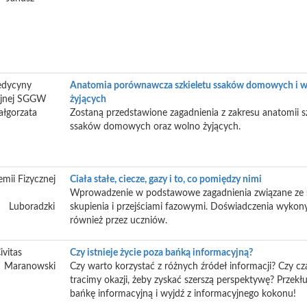
edycyny
Anatomia porównawcza szkieletu ssaków domowych i 
yjnej SGGW
żyjących
łgorzata
Zostaną przedstawione zagadnienia z zakresu anatomii s
ssaków domowych oraz wolno żyjących.
emii Fizycznej
Ciała stałe, ciecze, gazy i to, co pomiędzy nimi
Wprowadzenie w podstawowe zagadnienia związane ze 
Luboradzki
skupienia i przejściami fazowymi. Doświadczenia wyko
również przez uczniów.
ivitas
Czy istnieje życie poza bańką informacyjną?
Maranowski
Czy warto korzystać z różnych źródeł informacji? Czy c
tracimy okazji, żeby zyskać szerszą perspektywę? Przekłu
bańkę informacyjną i wyjdź z informacyjnego kokonu!