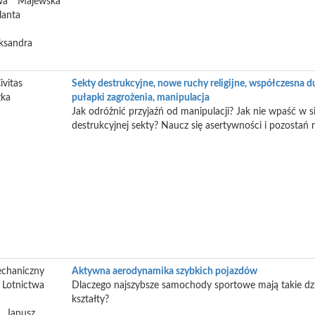
wa
Majewska
lanta
ksandra
ivitas
Sekty destrukcyjne, nowe ruchy religijne, współczesna 
zka
pułapki zagrożenia, manipulacja
Jak odróżnić przyjaźń od manipulacji? Jak nie wpaść w s
destrukcyjnej sekty? Naucz się asertywności i pozostań n
chaniczny
Aktywna aerodynamika szybkich pojazdów
i Lotnictwa
Dlaczego najszybsze samochody sportowe mają takie d
kształty?
Janusz