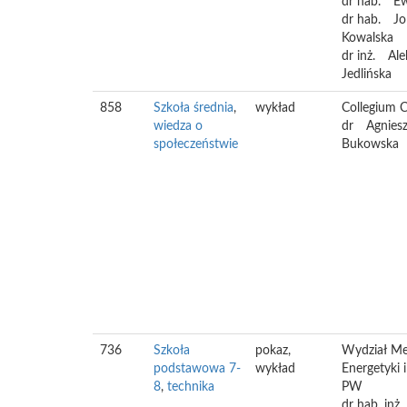
dr hab.
E
dr hab.
Jo
Kowalska
dr inż.
Ale
Jedlińska
858
Szkoła średnia
,
wykład
Collegium C
wiedza o
dr
Agnies
społeczeństwie
Bukowska
736
Szkoła
pokaz,
Wydział Me
podstawowa 7-
wykład
Energetyki 
8
,
technika
PW
dr hab. inż.