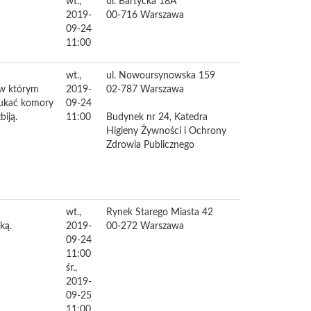
wt.,
ul. Bartycka 18A
2019-
00-716
Warszawa
09-24
11:00
wt.,
ul. Nowoursynowska 159
 w którym
2019-
02-787
Warszawa
szukać komory
09-24
biją.
11:00
Budynek nr 24, Katedra
Higieny Żywności i Ochrony
Zdrowia Publicznego
wt.,
Rynek Starego Miasta 42
ką.
2019-
00-272
Warszawa
09-24
11:00
śr.,
2019-
09-25
11:00