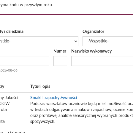
trzyma kodu w przyszłym roku.
ły i dziedzina
Organizator
Numer
Nazwisko wykonawcy
2026-08-06
rzy
Tytuł i opis
ny Jakości
Smaki i zapachy żywności
 SGGW
Podczas warsztatów uczniowie będą mieli możliwość ucz
rota
w testach odgadywania smaków i zapachów, ocenie ko
oraz profilowej analizie sensorycznej wybranych produk
rta
spożywczych.