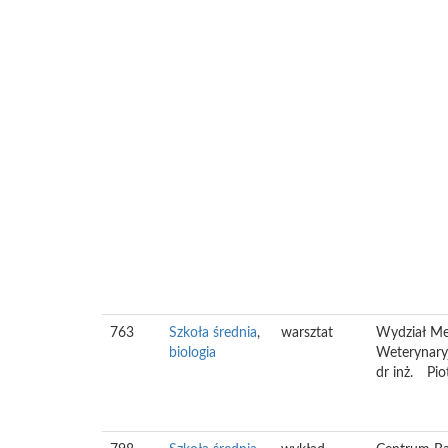
763
Szkoła średnia
,
warsztat
Wydział M
biologia
Weterynar
dr inż.
Pio