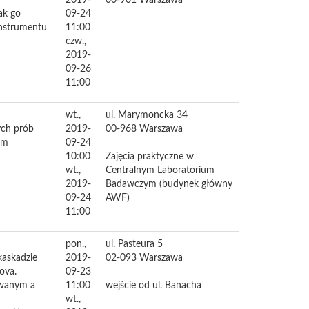
2019-
00-901
Warszawa
ak go
09-24
instrumentu
11:00
czw.,
2019-
09-26
11:00
wt.,
ul. Marymoncka 34
ych prób
2019-
00-968
Warszawa
um
09-24
10:00
Zajęcia praktyczne w
wt.,
Centralnym Laboratorium
2019-
Badawczym (budynek główny
09-24
AWF)
11:00
pon.,
ul. Pasteura 5
kaskadzie
2019-
02-093
Warszawa
ova.
09-23
owanym a
11:00
wejście od ul. Banacha
wt.,