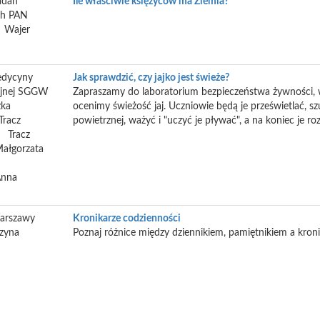
adań
Ile właściwie księżyców ma Ziemia?
ch PAN
Wajer
edycyny
Jak sprawdzić, czy jajko jest świeże?
yjnej SGGW
Zapraszamy do laboratorium bezpieczeństwa żywności,
zka
ocenimy świeżość jaj. Uczniowie będą je prześwietlać, 
Tracz
powietrznej, ważyć i "uczyć je pływać", a na koniec je roz
Tracz
ałgorzata
nna
arszawy
Kronikarze codzienności
zyna
Poznaj różnice między dziennikiem, pamiętnikiem a kroni