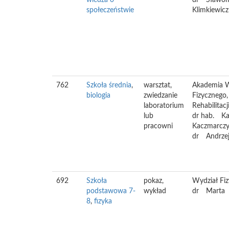
wiedza o
dr
Sławom
społeczeństwie
Klimkiewicz
762
Szkoła średnia
,
warsztat,
Akademia 
biologia
zwiedzanie
Fizycznego,
laboratorium
Rehabilitacj
lub
dr hab.
Ka
pracowni
Kaczmarcz
dr
Andrze
692
Szkoła
pokaz,
Wydział Fi
podstawowa 7-
wykład
dr
Marta
8
,
fizyka