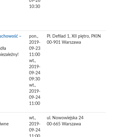
09-26
10:30
duchowość –
pon.,
Pl. Defilad 1, XII piętro, PKIN
2019-
00-901
Warszawa
idła
09-23
iezależny!
11:00
wt.,
2019-
09-24
09:30
wt.,
2019-
09-24
11:00
wt.,
ul. Nowowiejska 24
ziwne
2019-
00-665
Warszawa
09-24
11:00