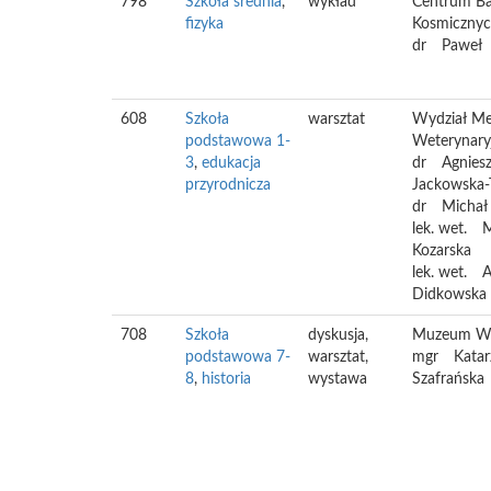
798
Szkoła średnia
,
wykład
Centrum B
fizyka
Kosmiczny
dr
Paweł
608
Szkoła
warsztat
Wydział M
podstawowa 1-
Weterynar
3
,
edukacja
dr
Agnies
przyrodnicza
Jackowska-
dr
Michał
lek. wet.
M
Kozarska
lek. wet.
A
Didkowska
708
Szkoła
dyskusja,
Muzeum W
podstawowa 7-
warsztat,
mgr
Katar
8
,
historia
wystawa
Szafrańska