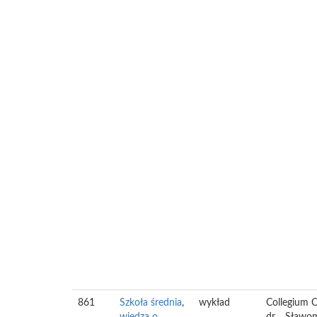
861
Szkoła średnia
,
wykład
Collegium C