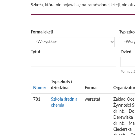
Szkoła, która nie pojawi się na zamówionej lekcji, nie o
Forma lekcji
Typ szko
Tytuł
Dzień
Data
Format: 
Typ szkoły i
Numer
dziedzina
Forma
Organizato
781
Szkoła średnia
,
warsztat
Zakład Oce
chemia
Żywności
dr inż.
Do
Derewiaka
dr inż.
Ma
Ciecierska