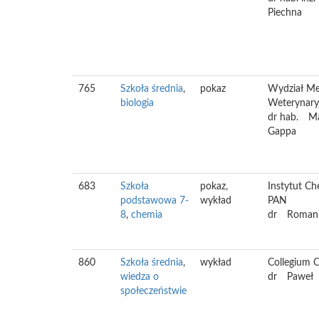
Piechna
765
Szkoła średnia
,
pokaz
Wydział M
biologia
Weterynar
dr hab.
Ma
Gappa
683
Szkoła
pokaz,
Instytut Ch
podstawowa 7-
wykład
PAN
8
,
chemia
dr
Roman
860
Szkoła średnia
,
wykład
Collegium C
wiedza o
dr
Paweł
społeczeństwie