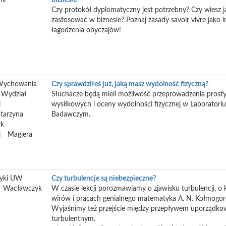
ir
biznesie
Czy protokół dyplomatyczny jest potrzebny? Czy wiesz j
zastosować w biznesie? Poznaj zasady savoir vivre jako 
łagodzenia obyczajów!
Wychowania
Czy sprawdziłeś już, jaką masz wydolność fizyczną?
 Wydział
Słuchacze będą mieli możliwość przeprowadzenia prost
i
wysiłkowych i oceny wydolności fizycznej w Laboratori
tarzyna
Badawczym.
yk
j
Magiera
zyki UW
Czy turbulencje są niebezpieczne?
Wacławczyk
W czasie lekcji porozmawiamy o zjawisku turbulencji, o 
wirów i pracach genialnego matematyka A. N. Kołmogor
Wyjaśnimy też przejście między przepływem uporządk
turbulentnym.