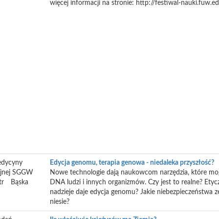
więcej informacji na stronie: http://festiwal-nauki.fuw.ed
edycyny
Edycja genomu, terapia genowa - niedaleka przyszłość?
yjnej SGGW
Nowe technologie dają naukowcom narzędzia, które mo
tr
Bąska
DNA ludzi i innych organizmów. Czy jest to realne? Etyc
nadzieje daje edycja genomu? Jakie niebezpieczeństwa z
niesie?