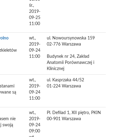
śr.,
2019-
09-25
11:00
wolno
wt.,
ul. Nowoursynowska 159
2019-
02-776
Warszawa
zkieletów
09-24
11:00
Budynek nr 24, Zakład
Anatomii Porównawczej i
Klinicznej
wt.,
ul. Kasprzaka 44/52
stanami
2019-
01-224
Warszawa
nywane są
09-24
11:00
wt.,
Pl. Defilad 1, XII piętro, PKIN
zasem nie
2019-
00-901
Warszawa
j swoją
09-24
09:00