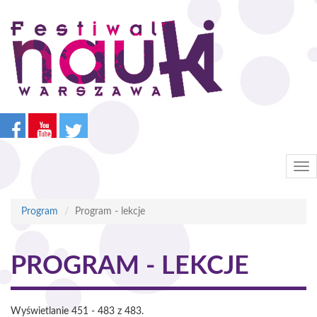
Przejdź
do
treści
Tog
nav
Program
Program - lekcje
PROGRAM - LEKCJE
Wyświetlanie 451 - 483 z 483.