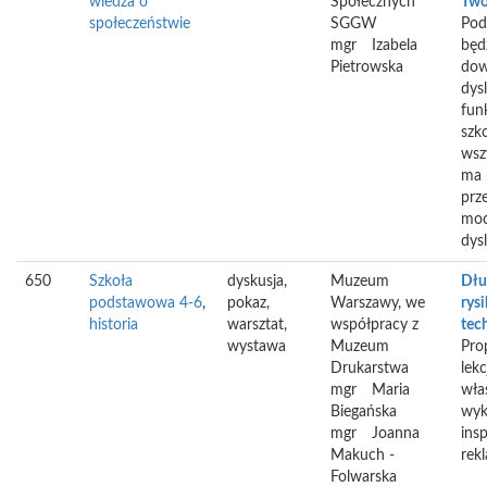
wiedza o
Społecznych
Two
społeczeństwie
SGGW
Pod
mgr
Izabela
będ
Pietrowska
dow
dysl
fun
szk
wsz
ma 
prz
moc
dysl
650
Szkoła
dyskusja,
Muzeum
Dłu
podstawowa 4-6
,
pokaz,
Warszawy, we
rys
historia
warsztat,
współpracy z
tech
wystawa
Muzeum
Pro
Drukarstwa
lekc
mgr
Maria
wła
Biegańska
wyk
mgr
Joanna
ins
Makuch -
rek
Folwarska