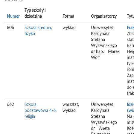
2026-08-09
Typ szkoły i
Numer
dziedzina
Forma
Organizatorzy
Tytu
806
Szkoła średnia
,
wykład
Uniwersytet
Fra
fizyka
Kardynała
Zbió
Stefana
sta
Wyszyńskiego
Bar
dr hab.
Marek
Hei
Wolf
mat
tylk
rom
Zap
mat
do 
frak
662
Szkoła
warsztat,
Uniwersytet
Idz
podstawowa 4-6
,
wykład
Kardynała
świ
religia
Stefana
Na 
Wyszyńskiego
mis
dr
Aneta
Koś