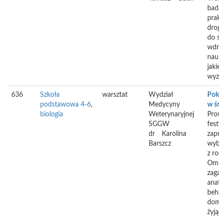
bad
prak
dro
do s
wdr
nau
jaki
wyz
636
Szkoła
warsztat
Wydział
Pok
podstawowa 4-6
,
Medycyny
w ś
biologia
Weterynaryjnej
Pro
SGGW
fes
dr
Karolina
zapr
Barszcz
wyb
z r
Omó
zag
anat
beh
dom
żyj