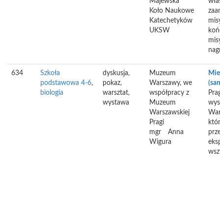
Majewska
wła
Koło Naukowe
zaa
Katechetyków
mis
UKSW
koń
mis
nag
634
Szkoła
dyskusja,
Muzeum
Mie
podstawowa 4-6
,
pokaz,
Warszawy, we
(sa
biologia
warsztat,
współpracy z
Pra
wystawa
Muzeum
wys
Warszawskiej
War
Pragi
któ
mgr
Anna
prz
Wigura
eks
wsz