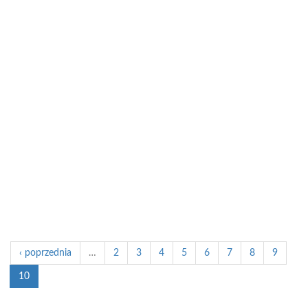
‹ poprzednia
…
2
3
4
5
6
7
8
9
10