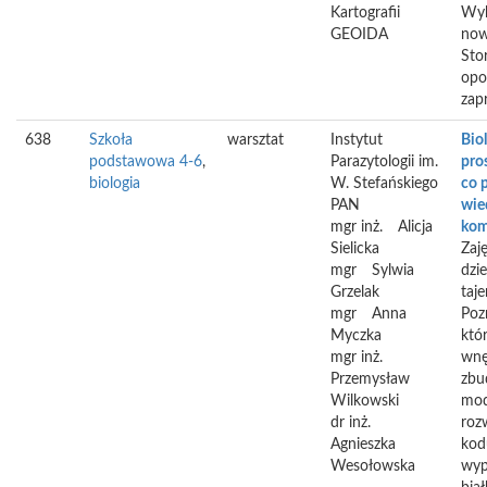
Kartografii
Wyk
GEOIDA
now
Sto
opow
zap
638
Szkoła
warsztat
Instytut
Biol
podstawowa 4-6
,
Parazytologii im.
pros
biologia
W. Stefańskiego
co 
PAN
wie
mgr inż.
Alicja
kom
Sielicka
Zaj
mgr
Sylwia
dzi
Grzelak
taj
mgr
Anna
Poz
Myczka
któr
mgr inż.
wnę
Przemysław
zbu
Wilkowski
mod
dr inż.
roz
Agnieszka
kod
Wesołowska
wyp