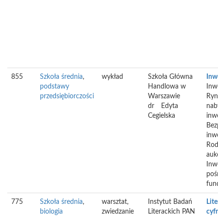
855
Szkoła średnia
,
wykład
Szkoła Główna
Inw
podstawy
Handlowa w
Inw
przedsiębiorczości
Warszawie
Ryn
dr
Edyta
nab
Cegielska
inw
Bez
inw
Rod
auk
Inw
poś
fun
775
Szkoła średnia
,
warsztat,
Instytut Badań
Lit
biologia
zwiedzanie
Literackich PAN
cyfr