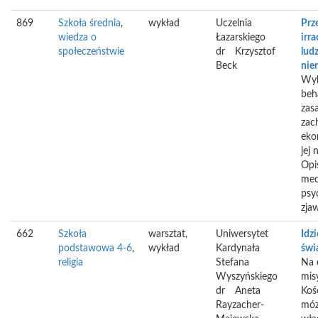
869
Szkoła średnia
,
wykład
Uczelnia
Prz
wiedza o
Łazarskiego
irra
społeczeństwie
dr
Krzysztof
lud
Beck
nie
Wyk
beh
zas
zac
eko
jej 
Opi
mec
psy
zjaw
662
Szkoła
warsztat,
Uniwersytet
Idz
podstawowa 4-6
,
wykład
Kardynała
świ
religia
Stefana
Na 
Wyszyńskiego
mis
dr
Aneta
Koś
Rayzacher-
móz