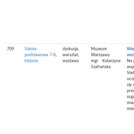
709
Szkoła
dyskusja,
Muzeum
War
podstawowa 7-8
,
warsztat,
Warszawy
wsz
historia
wystawa
mgr
Katarzyna
Na 
Szafrańska
wsp
Ste
ucz
się 
pre
org
mias
mie