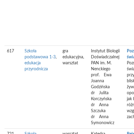
617
Szkoła
gra
Instytut Biologii
Poz
podstawowa 1-3
,
edukacyjna,
Doświadczalnej
świ
edukacja
warsztat
PAN im. M.
Poz
przyrodnicza
Nenckiego
świ
prof.
Ewa
przy
Joanna
bli
Godzińska
żyw
dr
Julita
opo
Korczyńska
jak
dr
Anna
róż
Szczuka
wzg
dr
Anna
zac
Symonowicz