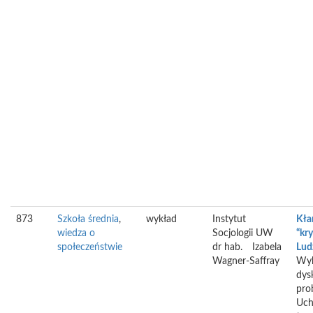
873
Szkoła średnia
,
wykład
Instytut
Kła
wiedza o
Socjologii UW
“kr
społeczeństwie
dr hab.
Izabela
Lud
Wagner-Saffray
Wyk
dys
pro
Uch