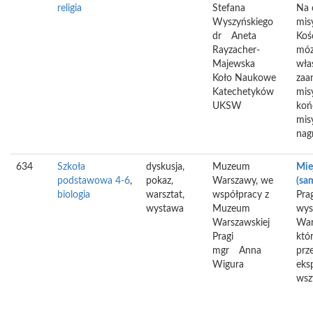
religia
Stefana
Na 
Wyszyńskiego
mis
dr
Aneta
Koś
Rayzacher-
móz
Majewska
wła
Koło Naukowe
zaa
Katechetyków
mis
UKSW
koń
mis
nag
634
Szkoła
dyskusja,
Muzeum
Mie
podstawowa 4-6
,
pokaz,
Warszawy, we
(sa
biologia
warsztat,
współpracy z
Pra
wystawa
Muzeum
wys
Warszawskiej
War
Pragi
któ
mgr
Anna
prz
Wigura
eks
wsz