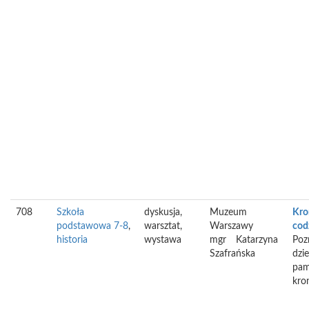
708
Szkoła
dyskusja,
Muzeum
Kro
podstawowa 7-8
,
warsztat,
Warszawy
cod
historia
wystawa
mgr
Katarzyna
Poz
Szafrańska
dzi
pam
kron