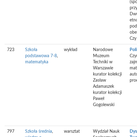
(sp
prz
Dwu
etn
pod
obe
Czy
723
Szkoła
wykład
Narodowe
Poli
podstawowa 7-8
,
Muzeum
Czy
matematyka
Techniki w
zajm
Warszawie
mat
kurator kolekcji
aut
Zasław
pro
Adamaszek
kurator kolekcji
Paweł
Gogolewski
797
Szkoła średnia
,
warsztat
Wydział Nauk
Dysl