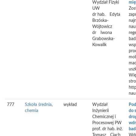
Wydział Fizyki
mię
UW
Zos
dr hab.
Edyta
zap
Brzóska-
naj
Wójtowicz
nau
dr
Iwona
rege
Grabowska-
bad
Kowalik
wsp
pro
mob
mac
usz
Wię
stro
http
nau
777
Szkoła średnia
,
wykład
Wydział
Pod
chemia
Inżynierii
do s
Chemicznej i
dro
Procesowej PW
wdr
prof. dr hab. inż.
bad
Tomasz
Ciach
Wdr