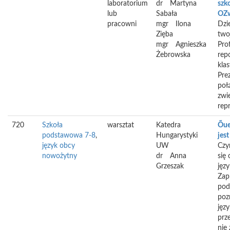
laboratorium
dr
Martyna
szko
lub
Sabała
OZ
pracowni
mgr
Ilona
Dzi
Zięba
two
mgr
Agnieszka
Pro
Żebrowska
rep
klas
Pre
poł
zwi
repr
720
Szkoła
warsztat
Katedra
Õuea
podstawowa 7-8
,
Hungarystyki
jest
język obcy
UW
Czy
nowożytny
dr
Anna
się
Grzeszak
jęz
Zap
pod
poz
języ
prze
nie