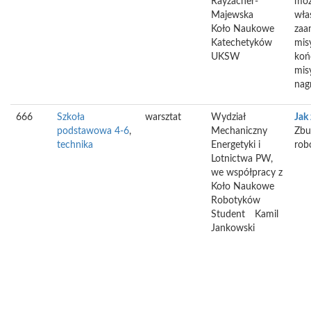
Rayzacher-
móz
Majewska
wła
Koło Naukowe
zaa
Katechetyków
mis
UKSW
koń
mis
nag
666
Szkoła
warsztat
Wydział
Jak
podstawowa 4-6
,
Mechaniczny
Zbu
technika
Energetyki i
rob
Lotnictwa PW,
we współpracy z
Koło Naukowe
Robotyków
Student
Kamil
Jankowski