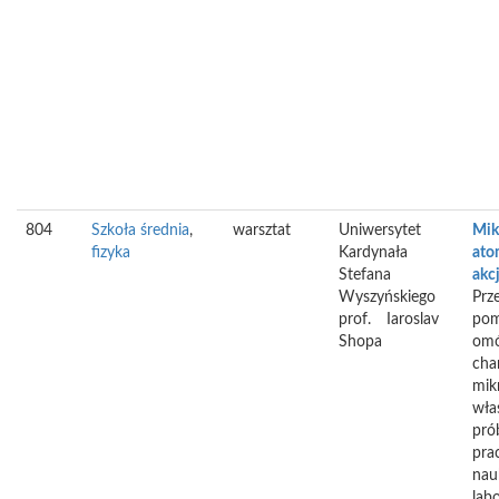
804
Szkoła średnia
,
warsztat
Uniwersytet
Mik
fizyka
Kardynała
ato
Stefana
akcj
Wyszyńskiego
Prz
prof.
Iaroslav
pom
Shopa
omó
cha
mik
wła
pró
prac
nau
lab