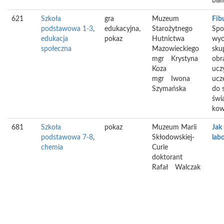
biał
621
Szkoła
gra
Muzeum
Fib
podstawowa 1-3
,
edukacyjna,
Starożytnego
Spo
edukacja
pokaz
Hutnictwa
wyo
społeczna
Mazowieckiego
sku
mgr
Krystyna
obr
Koza
uczy
mgr
Iwona
ucz
Szymańska
do 
świ
kowa
681
Szkoła
pokaz
Muzeum Marii
Jak 
podstawowa 7-8
,
Skłodowskiej-
lab
chemia
Curie
doktorant
Rafał
Walczak