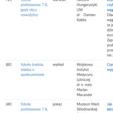
721
Szkoła
warsztat
Katedra
Bej
podstawowa 7-8
,
Hungarystyki
czyl
język obcy
UW
węg
nowożytny
dr
Damian
Dla
Kaleta
węg
za j
dzi
eur
Zap
pod
prze
nie
881
Szkoła średnia
,
wykład
Wojskowy
Czy
wiedza o
Instytut
wyp
społeczeństwie
Medycyny
Lotniczej
dr n. med.
Marian
Macander
681
Szkoła
pokaz
Muzeum Marii
Jak 
podstawowa 7-8
,
Skłodowskiej-
lab