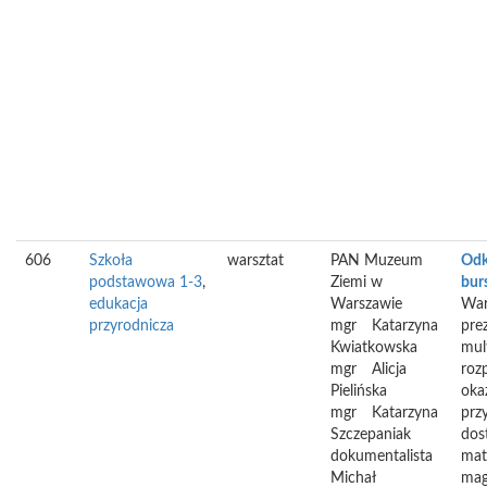
606
Szkoła
warsztat
PAN Muzeum
Odk
podstawowa 1-3
,
Ziemi w
bur
edukacja
Warszawie
War
przyrodnicza
mgr
Katarzyna
pre
Kwiatkowska
mul
mgr
Alicja
roz
Pielińska
oka
mgr
Katarzyna
prz
Szczepaniak
dos
dokumentalista
mate
Michał
mag