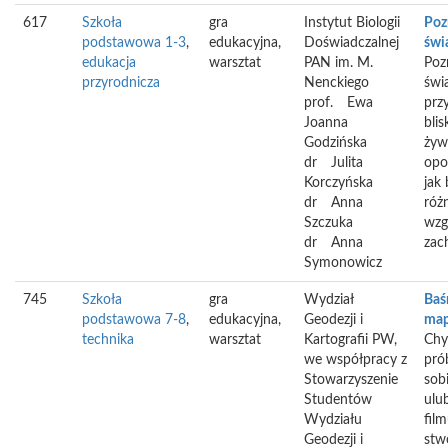
617
Szkoła
gra
Instytut Biologii
Poz
podstawowa 1-3
,
edukacyjna,
Doświadczalnej
świ
edukacja
warsztat
PAN im. M.
Poz
przyrodnicza
Nenckiego
świ
prof.
Ewa
przy
Joanna
bli
Godzińska
żyw
dr
Julita
opo
Korczyńska
jak
dr
Anna
róż
Szczuka
wzg
dr
Anna
zac
Symonowicz
745
Szkoła
gra
Wydział
Baśn
podstawowa 7-8
,
edukacyjna,
Geodezji i
ma
technika
warsztat
Kartografii PW,
Chy
we współpracy z
pró
Stowarzyszenie
sob
Studentów
ulub
Wydziału
film
Geodezji i
stw