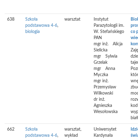
638
Szkoła
warsztat
Instytut
Biol
podstawowa 4-6
,
Parazytologii im.
pros
biologia
W. Stefańskiego
co 
PAN
wie
mgr inż.
Alicja
kom
Sielicka
Zaj
mgr
Sylwia
dzi
Grzelak
taj
mgr
Anna
Poz
Myczka
któr
mgr inż.
wnę
Przemysław
zbu
Wilkowski
mod
dr inż.
roz
Agnieszka
kod
Wesołowska
wyp
biał
662
Szkoła
warsztat,
Uniwersytet
Idz
podstawowa 4-6
,
wykład
Kardynała
świ