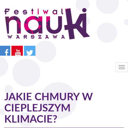
Przejdź
do
treści
Tog
nav
JAKIE CHMURY W
CIEPLEJSZYM
KLIMACIE?