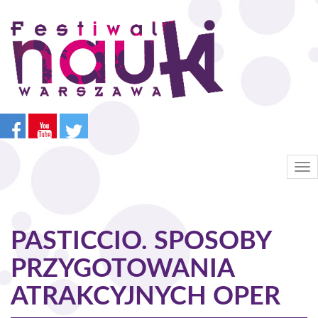
Przejdź
do
treści
Tog
nav
PASTICCIO. SPOSOBY
PRZYGOTOWANIA
ATRAKCYJNYCH OPER