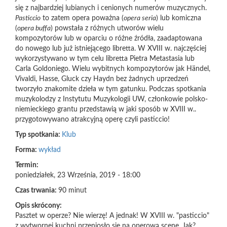
się z najbardziej lubianych i cenionych numerów muzycznych.
Pasticcio
to zatem opera poważna (
opera seria
) lub komiczna
(
opera buffa
) powstała z różnych utworów wielu
kompozytorów lub w oparciu o różne źródła, zaadaptowana
do nowego lub już istniejącego libretta. W XVIII w. najczęściej
wykorzystywano w tym celu libretta Pietra Metastasia lub
Carla Goldoniego. Wielu wybitnych kompozytorów jak Händel,
Vivaldi, Hasse, Gluck czy Haydn bez żadnych uprzedzeń
tworzyło znakomite dzieła w tym gatunku. Podczas spotkania
muzykolodzy z Instytutu Muzykologii UW, członkowie polsko-
niemieckiego grantu przedstawią w jaki sposób w XVIII w..
przygotowywano atrakcyjną operę czyli pasticcio!
Typ spotkania:
Klub
Forma:
wykład
Termin:
poniedziałek, 23 Września, 2019 - 18:00
Czas trwania:
90 minut
Opis skrócony:
Pasztet w operze? Nie wierzę! A jednak! W XVIII w. "pasticcio"
z wytwornej kuchni przeniosło się na operową scenę. Jak?