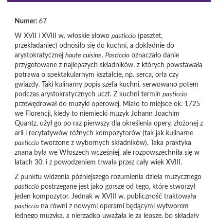
Numer:
67
W XVII i XVIII w. włoskie słowo
pasticcio
(pasztet,
przekładaniec) odnosiło się do kuchni, a dokładnie do
arystokratycznej
haute cuisine
.
Pasticcio
oznaczało danie
przygotowane z najlepszych składników, z których powstawała
potrawa o spektakularnym kształcie, np. serca, orła czy
gwiazdy. Taki kulinarny popis szefa kuchni, serwowano potem
podczas arystokratycznych uczt. Z kuchni termin
pasticcio
przewędrował do muzyki operowej. Miało to miejsce ok. 1725
we Florencji, kiedy to niemiecki muzyk Johann Joachim
Quantz, użył go po raz pierwszy dla określenia opery, złożonej z
arii i recytatywów różnych kompozytorów (tak jak kulinarne
pasticcio
tworzone z wybornych składników). Taka praktyka
znana była we Włoszech wcześniej, ale rozpowszechniła się w
latach 30. i z powodzeniem trwała przez cały wiek XVIII.
Z punktu widzenia późniejszego rozumienia dzieła muzycznego
pasticcio
postrzegane jest jako gorsze od tego, które stworzył
jeden kompozytor. Jednak w XVIII w. publiczność traktowała
pasticcia
na równi z nowymi operami będącymi wytworem
jednego muzyka, a nierzadko uważała je za lepsze, bo składały