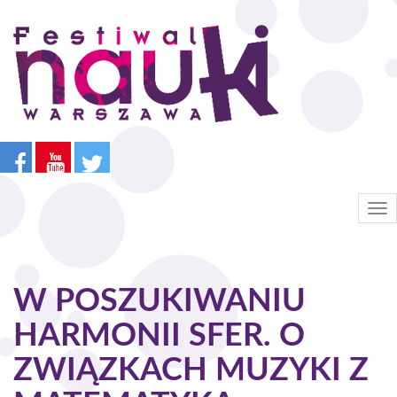
Przejdź
do
treści
Tog
nav
W POSZUKIWANIU
HARMONII SFER. O
ZWIĄZKACH MUZYKI Z