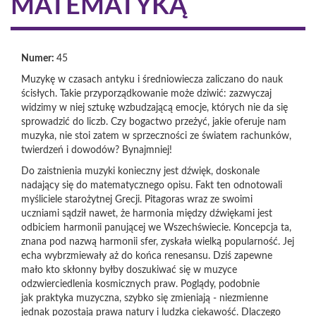
MATEMATYKĄ
Numer:
45
Muzykę w czasach antyku i średniowiecza zaliczano do nauk
ścisłych. Takie przyporządkowanie może dziwić: zazwyczaj
widzimy w niej sztukę wzbudzającą emocje, których nie da się
sprowadzić do liczb. Czy bogactwo przeżyć, jakie oferuje nam
muzyka, nie stoi zatem w sprzeczności ze światem rachunków,
twierdzeń i dowodów? Bynajmniej!
Do zaistnienia muzyki konieczny jest dźwięk, doskonale
nadający się do matematycznego opisu. Fakt ten odnotowali
myśliciele starożytnej Grecji. Pitagoras wraz ze swoimi
uczniami sądził nawet, że harmonia między dźwiękami jest
odbiciem harmonii panującej we Wszechświecie. Koncepcja ta,
znana pod nazwą harmonii sfer, zyskała wielką popularność. Jej
echa wybrzmiewały aż do końca renesansu. Dziś zapewne
mało kto skłonny byłby doszukiwać się w muzyce
odzwierciedlenia kosmicznych praw. Poglądy, podobnie
jak praktyka muzyczna, szybko się zmieniają - niezmienne
jednak pozostają prawa natury i ludzka ciekawość. Dlaczego