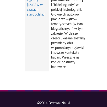
legendy
powstawania "czarnej"
jezuitów w
i "białej legendy" w
czasach
polskiej historiografii.
staropolskich
Głównych autorów i
prac oraz wątków
tematycznych (w tym
biograficznych) w tym
zakresie. W dalszej
części ukazane zostaną
przemiany obu
wspomnianych zjawisk
i nowsze konteksty
badań. Wreszcie na
koniec postulaty
badawcze.
©2014 Festiwal Nauki