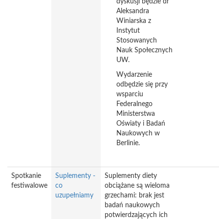
dyskusji będzie dr
Aleksandra
Winiarska z
Instytut
Stosowanych
Nauk Społecznych
UW.
Wydarzenie
odbędzie się przy
wsparciu
Federalnego
Ministerstwa
Oświaty i Badań
Naukowych w
Berlinie.
Spotkanie
Suplementy -
Suplementy diety
festiwalowe
co
obciążane są wieloma
uzupełniamy
grzechami: brak jest
badań naukowych
potwierdzających ich