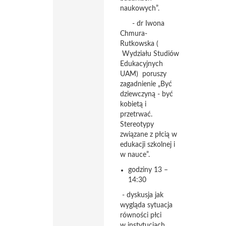
naukowych”.
- dr Iwona
Chmura-
Rutkowska (
Wydziału Studiów
Edukacyjnych
UAM) poruszy
zagadnienie „Być
dziewczyną - być
kobietą i
przetrwać.
Stereotypy
związane z płcią w
edukacji szkolnej i
w nauce”.
godziny 13 –
14:30
- dyskusja jak
wygląda sytuacja
równości płci
w instytucjach