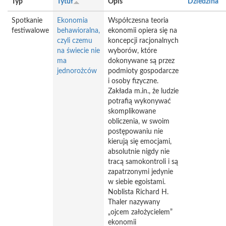
Typ
Tytuł
Opis
Dziedzina
Spotkanie
Ekonomia
Współczesna teoria
festiwalowe
behawioralna,
ekonomii opiera się na
czyli czemu
koncepcji racjonalnych
na świecie nie
wyborów, które
ma
dokonywane są przez
jednorożców
podmioty gospodarcze
i osoby fizyczne.
Zakłada m.in., że ludzie
potrafią wykonywać
skomplikowane
obliczenia, w swoim
postępowaniu nie
kierują się emocjami,
absolutnie nigdy nie
tracą samokontroli i są
zapatrzonymi jedynie
w siebie egoistami.
Noblista Richard H.
Thaler nazywany
„ojcem założycielem”
ekonomii