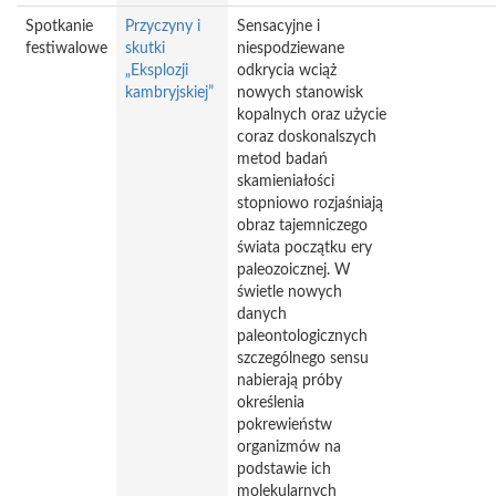
Spotkanie
Przyczyny i
Sensacyjne i
festiwalowe
skutki
niespodziewane
„Eksplozji
odkrycia wciąż
kambryjskiej”
nowych stanowisk
kopalnych oraz użycie
coraz doskonalszych
metod badań
skamieniałości
stopniowo rozjaśniają
obraz tajemniczego
świata początku ery
paleozoicznej. W
świetle nowych
danych
paleontologicznych
szczególnego sensu
nabierają próby
określenia
pokrewieństw
organizmów na
podstawie ich
molekularnych