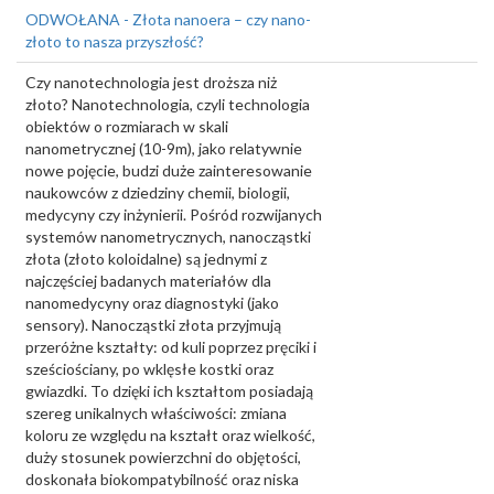
ODWOŁANA - Złota nanoera – czy nano-
złoto to nasza przyszłość?
Czy nanotechnologia jest droższa niż
złoto? Nanotechnologia, czyli technologia
obiektów o rozmiarach w skali
nanometrycznej (10-9m), jako relatywnie
nowe pojęcie, budzi duże zainteresowanie
naukowców z dziedziny chemii, biologii,
medycyny czy inżynierii. Pośród rozwijanych
systemów nanometrycznych, nanocząstki
złota (złoto koloidalne) są jednymi z
najczęściej badanych materiałów dla
nanomedycyny oraz diagnostyki (jako
sensory). Nanocząstki złota przyjmują
przeróżne kształty: od kuli poprzez pręciki i
sześciościany, po wklęsłe kostki oraz
gwiazdki. To dzięki ich kształtom posiadają
szereg unikalnych właściwości: zmiana
koloru ze względu na kształt oraz wielkość,
duży stosunek powierzchni do objętości,
doskonała biokompatybilność oraz niska