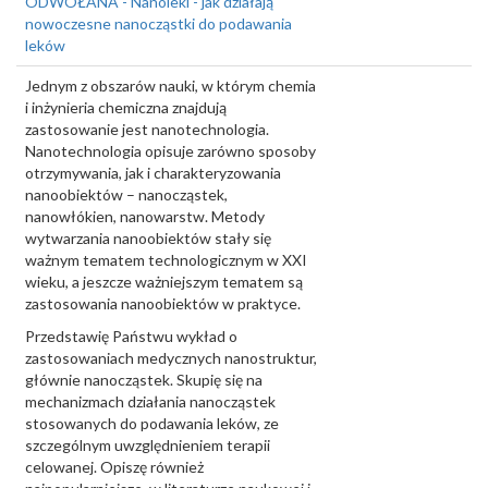
ODWOŁANA - Nanoleki - jak działają
nowoczesne nanocząstki do podawania
leków
Jednym z obszarów nauki, w którym chemia
i inżynieria chemiczna znajdują
zastosowanie jest nanotechnologia.
Nanotechnologia opisuje zarówno sposoby
otrzymywania, jak i charakteryzowania
nanoobiektów – nanocząstek,
nanowłókien, nanowarstw. Metody
wytwarzania nanoobiektów stały się
ważnym tematem technologicznym w XXI
wieku, a jeszcze ważniejszym tematem są
zastosowania nanoobiektów w praktyce.
Przedstawię Państwu wykład o
zastosowaniach medycznych nanostruktur,
głównie nanocząstek. Skupię się na
mechanizmach działania nanocząstek
stosowanych do podawania leków, ze
szczególnym uwzględnieniem terapii
celowanej. Opiszę również