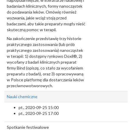
najpopularniejsze, w literaturze naukowej i
badaniach klinicznych, formy nanocząstek
do podawania leków. Omówię również
wyzwania, jakie wciąż stoją przed
badaczami, aby takie preparaty mogły nieść
skuteczną pomoc w terapii.
Na zakończenie przedstawię trzy historie
praktycznego zastosowania (lub prób
praktycznego zastosowania) nanocząstek
w terapii: 1) dostępny rynkowo Doxil®, 2)
wycofany z badań klinicznych preparat
firmy Bind (opiszę, co stało za wycofaniem
preparatu z badań), oraz 3) opracowywaną
w Polsce platformę dla dostarczania leków
przeciwnowotworowych.
Nauki chemiczne
pt., 2020-09-25 15:00
pt., 2020-09-25 17:00
Spotkanie festiwalowe