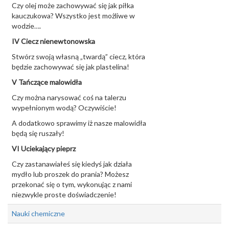
Czy olej może zachowywać się jak piłka
kauczukowa? Wszystko jest możliwe w
wodzie….
IV Ciecz nienewtonowska
Stwórz swoją własną „twardą” ciecz, która
będzie zachowywać się jak plastelina!
V Tańczące malowidła
Czy można narysować coś na talerzu
wypełnionym wodą? Oczywiście!
A dodatkowo sprawimy iż nasze malowidła
będą się ruszały!
VI Uciekający pieprz
Czy zastanawiałeś się kiedyś jak działa
mydło lub proszek do prania? Możesz
przekonać się o tym, wykonując z nami
niezwykle proste doświadczenie!
Nauki chemiczne