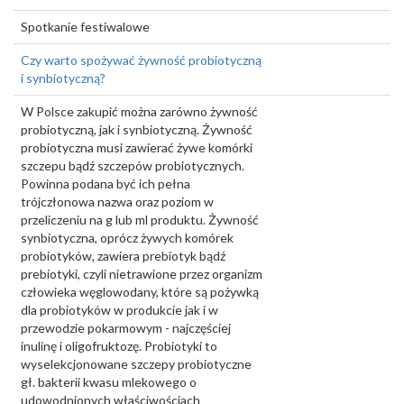
Spotkanie festiwalowe
Czy warto spożywać żywność probiotyczną
i synbiotyczną?
W Polsce zakupić można zarówno żywność
probiotyczną, jak i synbiotyczną. Żywność
probiotyczna musi zawierać żywe komórki
szczepu bądź szczepów probiotycznych.
Powinna podana być ich pełna
trójczłonowa nazwa oraz poziom w
przeliczeniu na g lub ml produktu. Żywność
synbiotyczna, oprócz żywych komórek
probiotyków, zawiera prebiotyk bądź
prebiotyki, czyli nietrawione przez organizm
człowieka węglowodany, które są pożywką
dla probiotyków w produkcie jak i w
przewodzie pokarmowym - najczęściej
inulinę i oligofruktozę. Probiotyki to
wyselekcjonowane szczepy probiotyczne
gł. bakterii kwasu mlekowego o
udowodnionych właściwościach