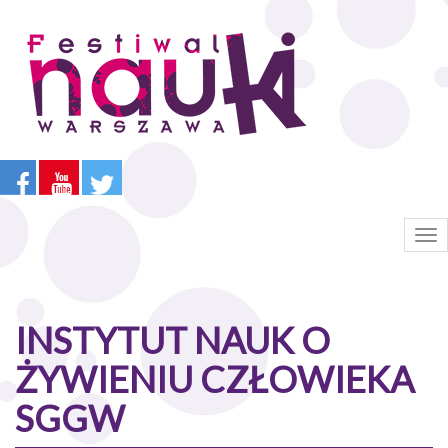
Przejdź
do
treści
Tog
nav
INSTYTUT NAUK O
ŻYWIENIU CZŁOWIEKA
SGGW