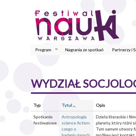
Przejdź
do
treści
Program
Nagrania ze spotkań
Partnerzy i 
WYDZIAŁ SOCJOLOG
Typ
Tytuł
Opis
Spotkanie
Antropologia
Dzieła literackie i f
festiwalowe
science fiction:
planety, który różni 
czego o
Tym samym utwory fan
badaniu innych
możliwy jest kontakt