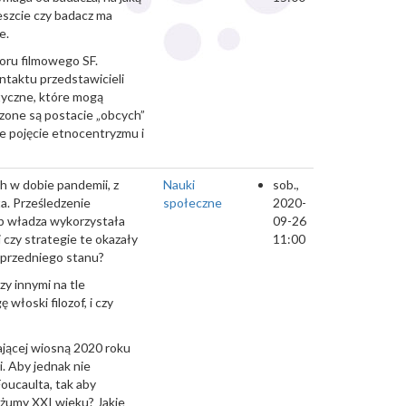
reszcie czy badacz ma
e.
oru filmowego SF.
ntaktu przedstawicieli
tyczne, które mogą
rzone są postacie „obcych”
że pojęcie etnocentryzmu i
h w dobie pandemii, z
Nauki
sob.,
a. Prześledzenie
społeczne
2020-
b władza wykorzystała
09-26
 czy strategie te okazały
11:00
oprzedniego stanu?
zy innymi na tle
włoski filozof, i czy
ającej wiosną 2020 roku
. Aby jednak nie
oucaulta, tak aby
dżumy XXI wieku? Jakie