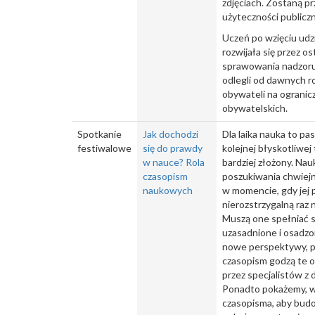
zdjęciach. Zostaną 
użyteczności publiczn
Uczeń po wzięciu udzi
rozwijała się przez o
sprawowania nadzoru. 
odlegli od dawnych ro
obywateli na ogranic
obywatelskich.
Spotkanie
Jak dochodzi
Dla laika nauka to p
festiwalowe
się do prawdy
kolejnej błyskotliwe
w nauce? Rola
bardziej złożony. Nau
czasopism
poszukiwania chwiejn
naukowych
w momencie, gdy jej p
nierozstrzygalną raz
Muszą one spełniać sp
uzasadnione i osadzo
nowe perspektywy, pr
czasopism godzą te o
przez specjalistów z 
Ponadto pokażemy, w 
czasopisma, aby budo