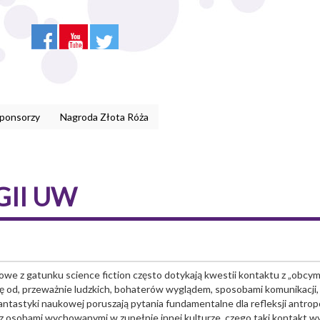
Sponsorzy
Nagroda Złota Róża
II UW
ilmowe z gatunku science fiction często dotykają kwestii kontaktu z „obcym
się od, przeważnie ludzkich, bohaterów wyglądem, sposobami komunikacji, 
tastyki naukowej poruszają pytania fundamentalne dla refleksji antropo
 z osobami wychowanymi w zupełnie innej kulturze, czego taki kontakt w