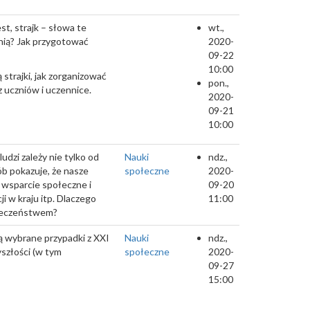
st, strajk – słowa te
wt.,
óżnią? Jak przygotować
2020-
09-22
10:00
strajki, jak zorganizować
pon.,
 uczniów i uczennice.
2020-
09-21
10:00
udzi zależy nie tylko od
Nauki
ndz.,
b pokazuje, że nasze
społeczne
2020-
 wsparcie społeczne i
09-20
ji w kraju itp. Dlaczego
11:00
ołeczeństwem?
 wybrane przypadki z XXI
Nauki
ndz.,
szłości (w tym
społeczne
2020-
09-27
15:00