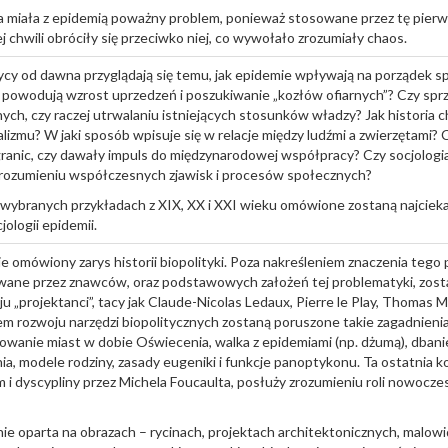
miała z epidemią poważny problem, ponieważ stosowane przez tę pierws
j chwili obróciły się przeciwko niej, co wywołało zrozumiały chaos.
ycy od dawna przyglądają się temu, jak epidemie wpływają na porządek spo
powodują wzrost uprzedzeń i poszukiwanie „kozłów ofiarnych”? Czy sprz
ch, czy raczej utrwalaniu istniejących stosunków władzy? Jak historia ch
lizmu? W jaki sposób wpisuje się w relacje między ludźmi a zwierzętami? 
granic, czy dawały impuls do międzynarodowej współpracy? Czy socjologia
ozumieniu współczesnych zjawisk i procesów społecznych?
wybranych przykładach z XIX, XX i XXI wieku omówione zostaną najciek
jologii epidemii.
e omówiony zarys historii biopolityki. Poza nakreśleniem znaczenia tego p
wane przez znawców, oraz podstawowych założeń tej problematyki, zost
oju „projektanci”, tacy jak Claude-Nicolas Ledaux, Pierre le Play, Thomas 
em rozwoju narzędzi biopolitycznych zostaną poruszone takie zagadnienia
towanie miast w dobie Oświecenia, walka z epidemiami (np. dżumą), dbanie
a, modele rodziny, zasady eugeniki i funkcje panoptykonu. Ta ostatnia k
m i dyscypliny przez Michela Foucaulta, posłuży zrozumieniu roli nowoczesn
ie oparta na obrazach – rycinach, projektach architektonicznych, malowi