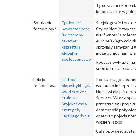
Tymczasem ekonomia 
biopolityczne w jedne
Spotkanie
Epidemie i
Socjologowie i histor
festiwalowe
nowoczesność:
Czy epidemie zawsze 
jak choroby
nierówności społeczny
zakaźne
europejskiego kolonia
kształtują
sprzyjały zamykaniu 
globalne
może pomóc nam w zr
społeczeństwo
Podczas wykładu, na 
sporne i ustalenia soc
Lekcja
Historia
Podczas zajęć zostani
festiwalowa
biopolityki – jak
wielorako interpreto
władza przez
kluczowi dla jej rozw
stulecia
Spencer. Wraz z opis
projektowała
przestrzenią i projek
szczegóły
dostępność pożywieni
ludzkiego życia
oparciu o pojęcia nor
więzień i szkół.
Cała opowieść zostan