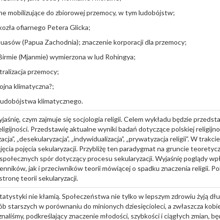
zne mobilizujące do zbiorowej przemocy, w tym ludobójstw;
kozła ofiarnego Petera Glicka;
asów (Papua Zachodnia); znaczenie korporacji dla przemocy;
 Birmie (Mjanmie) wymierzona w lud Rohingya;
tralizacja przemocy;
ojna klimatyczna?;
 ludobójstwa klimatycznego.
aśnię, czym zajmuje się socjologia religii. Celem wykładu będzie przedst
religijności. Przedstawię aktualne wyniki badań dotyczące polskiej religijno
acja”, „desekularyzacja”, „indywidualizacja”, „prywatyzacja religii”. W tra
jęcia pojęcia sekularyzacji. Przybliżę ten paradygmat na gruncie teorety
 społecznych spór dotyczący procesu sekularyzacji. Wyjaśnię poglądy 
lenników, jak i przeciwników teorii mówiącej o spadku znaczenia religii. 
tronę teorii sekularyzacji.
Statystyki nie kłamią. Społeczeństwa nie tylko w lepszym zdrowiu żyją dłuż
sób starszych w porównaniu do minionych dziesięcioleci, a zwłaszcza kobiet
 znaliśmy, podkreślający znaczenie młodości, szybkości i ciągłych zmian, bę