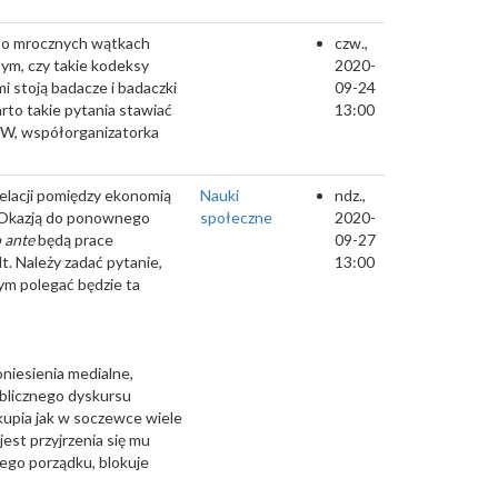
 o mrocznych wątkach
czw.,
tym, czy takie kodeksy
2020-
i stoją badacze i badaczki
09-24
rto takie pytania stawiać
13:00
UW, współorganizatorka
elacji pomiędzy ekonomią
Nauki
ndz.,
e. Okazją do ponownego
społeczne
2020-
 ante
będą prace
09-27
t. Należy zadać pytanie,
13:00
zym polegać będzie ta
niesienia medialne,
ublicznego dyskursu
upia jak w soczewce wiele
 jest przyjrzenia się mu
ego porządku, blokuje