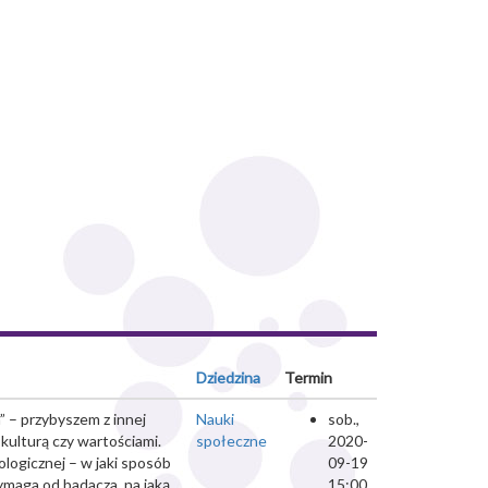
Dziedzina
Termin
” – przybyszem z innej
Nauki
sob.,
kulturą czy wartościami.
społeczne
2020-
logicznej – w jaki sposób
09-19
ymaga od badacza, na jaką
15:00