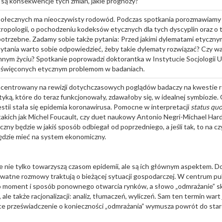
 są konsekwencje tych zmian, jakie prognozy?
połecznych ma nieoczywisty rodowód. Podczas spotkania porozmawiamy
 antropologii, o pochodzeniu kodeksów etycznych dla tych dyscyplin oraz o 
potrzebne. Zadamy sobie także pytania: Przed jakimi dylematami etycznym
pytania warto sobie odpowiedzieć, żeby takie dylematy rozwiązać? Czy wa
nnym życiu? Spotkanie poprowadzi doktorantka w Instytucie Socjologii 
oświęconych etycznym problemom w badaniach.
ncentrowany na rewizji dotychczasowych poglądów badaczy na kwestie r
ityką, które do teraz funkcjonowały, zdawałoby się, w idealnej symbiozi
westii stała się epidemia koronawirusa. Pomocne w interpretacji
status quo
 takich jak Michel Foucault, czy duet naukowy Antonio Negri-Michael Hard
zny będzie w jakiś sposób odbiegał od poprzedniego, a jeśli tak, to na c
 będzie mieć na system ekonomiczny.
nie tylko towarzyszą czasom epidemii, ale są ich głównym aspektem. Do
ywatne rozmowy traktują o bieżącej sytuacji gospodarczej. W centrum p
o moment i sposób ponownego otwarcia rynków, a słowo „odmrażanie” sk
, ale także racjonalizacji: analiz, tłumaczeń, wyliczeń. Sam ten termin wart
ce przeświadczenie o konieczności „odmrażania” wymusza powrót do star