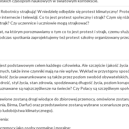
olskich czasopism naukowych w światowym kontekście.
 Robotnicy strajkują! W niedzielę odbędzie się protest klimatyczny! Prote
 internecie i telewizji. Co to jest protest społeczny i strajk? Czym się r
strajk? Czy uczennice i uczniowie mogą strajkować?
, na którym porozmawiamy o tym co to jest protest i strajk, czemu służą 
odczas spotkania zaprojektujemy też protest szkolny organizowany przez
jest podstawowym celem każdego człowieka. Ale szczęście i jakość życia l
ch, także inne czynniki mają na nie wpływ. Wykład w przystępny sposó
 jakość życia uwarunkowane są także przez poziom swobód obywatelskich,
odrość, styl życia, stan zdrowia, spodziewaną długość życia, poziom korupc
uznawane są najszczęśliwsze na świecie? Czy Polacy są szczęśliwym sp
awione zostaną drogi wiodące do zbiorowej przemocy, omówione zostaną
ia, Birma, Darfur) oraz przedstawione zostaną wybrane scenariusze przy
ludobójstwa klimatycznego).
enia:
przemocy jako osoby normalne i moralne;