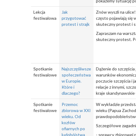
pokażemy sytuację p
Lekcja
Jak
Znów wyszli na ulice!
festiwalowa
przygotować
często pojawiają się w
protest i strajk
skuteczny protest i 
Zapraszam na warsztat
skuteczny protest. P
Spotkanie
Najszczęśliwsze
Dążenie do szczęścia 
festiwalowe
społeczeństwa
warunków ekonomiczny
w Europie.
poczucie szczęścia i
Które i
relacje z innymi, szcz
dlaczego?
kraje skandynawskie 
Spotkanie
Przemoc
W wykładzie przedst
festiwalowe
zbiorowa w XXI
wieku (Papua Zachodn
wieku. Od
prawdopodobieństwo 
kozłów
Szczegółowe zagadni
ofiarnych po
ludobójstwa
- sprawcy zbiorowej 