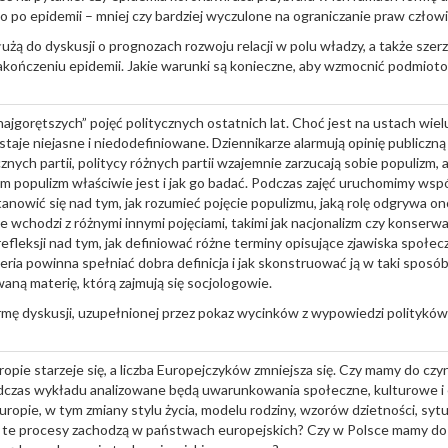
 po epidemii – mniej czy bardziej wyczulone na ograniczanie praw człow
żą do dyskusji o prognozach rozwoju relacji w polu władzy, a także szer
kończeniu epidemii. Jakie warunki są konieczne, aby wzmocnić podmiotow
„najgorętszych” pojęć politycznych ostatnich lat. Choć jest na ustach wi
staje niejasne i niedodefiniowane. Dziennikarze alarmują opinię publiczną
nych partii, politycy różnych partii wzajemnie zarzucają sobie populizm,
m populizm właściwie jest i jak go badać. Podczas zajęć uruchomimy wspó
anowić się nad tym, jak rozumieć pojęcie populizmu, jaką rolę odgrywa ono
lacje wchodzi z różnymi innymi pojęciami, takimi jak nacjonalizm czy konser
refleksji nad tym, jak definiować różne terminy opisujące zjawiska społ
yteria powinna spełniać dobra definicja i jak skonstruować ją w taki sposó
aną materię, którą zajmują się socjologowie.
ormę dyskusji, uzupełnionej przez pokaz wycinków z wypowiedzi polityków
pie starzeje się, a liczba Europejczyków zmniejsza się. Czy mamy do czy
czas wykładu analizowane będą uwarunkowania społeczne, kulturowe 
opie, w tym zmiany stylu życia, modelu rodziny, wzorów dzietności, sytu
Jak te procesy zachodzą w państwach europejskich? Czy w Polsce mamy do 