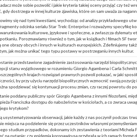
adacz może sobie pozwolić i jakie kryteria takiej oceny przyjąć czy też w
 gdy dostrzega w innej kulturze zjawiska, które on sam uważa za nagann
nowimy się nad tymi kwestiami, wychodząc od analizy przykładowego utw
ragmenty odcinka serialu Star Trek: Enterprise i rozważymy specyfikę ko
 uwarunkowania kulturowe, językowe i społeczne, a zwłaszcza dylematy e
spotkaniu. Porozmawiamy również o tym, jak w książkach i filmach SF two
ą one obrazy obcych i innych w kulturach europejskich. Zdefiniujemy tak
tym, jak można unikać tego typu postawy w postrzeganiu innych kultur.
stanie przedstawione zagadnienie zastosowania narzędzi biopolitycznyc
pcji stanu wyjątkowego w rozumieniu Giorgio Agambena i Carla Schmitt
zczególnych krajach rozwiązań prawnych pozwoli pokazać, w jaki sposó
zności, by przy użyciu narzędzi biopolitycznych wzmocnić swoją pozycję i
ożna spodziewać się kontynuacji procesu zmian, czy raczej powrotu do p
ostanie poddany publiczny spór Giorgio Agambena z innymi filozofami, międ
pieża Franciszka dostępu do nabożeństw w kościołach, a co zwraca uwagę 
 jego krytykom?
ą usystematyzowania obserwacji, jakie każdy z nas poczynił podczas trw
nie miejsca na podzielenie się przez uczestników własnymi przemyśleniami
mego studium przypadków, dokonamy ich zestawienia z teoriami Michela F
ć na pytanie: czy epidemia koronawirusa przybrała w ich ramach formę 