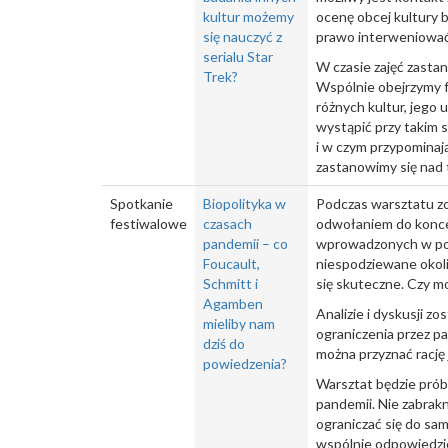
kultur możemy
ocenę obcej kultury b
się nauczyć z
prawo interweniować,
serialu Star
W czasie zajęć zasta
Trek?
Wspólnie obejrzymy f
różnych kultur, jego
wystąpić przy takim 
i w czym przypominaj
zastanowimy się nad 
Spotkanie
Biopolityka w
Podczas warsztatu zo
festiwalowe
czasach
odwołaniem do konce
pandemii – co
wprowadzonych w pos
Foucault,
niespodziewane okolic
Schmitt i
się skuteczne. Czy m
Agamben
Analizie i dyskusji z
mieliby nam
ograniczenia przez pa
dziś do
można przyznać rację
powiedzenia?
Warsztat będzie prób
pandemii. Nie zabrak
ograniczać się do sa
wspólnie odpowiedzie