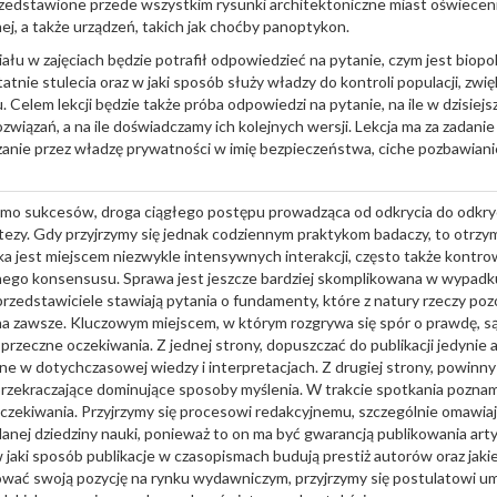
przedstawione przede wszystkim rysunki architektoniczne miast oświec
ej, a także urządzeń, takich jak choćby panoptykon.
ału w zajęciach będzie potrafił odpowiedzieć na pytanie, czym jest biopol
statnie stulecia oraz w jaki sposób służy władzy do kontroli populacji, zwi
Celem lekcji będzie także próba odpowiedzi na pytanie, na ile w dzisiej
związań, a na ile doświadczamy ich kolejnych wersji. Lekcja ma za zadani
zanie przez władzę prywatności w imię bezpieczeństwa, ciche pozbawianie
asmo sukcesów, droga ciągłego postępu prowadząca od odkrycia do odkryc
j tezy. Gdy przyjrzymy się jednak codziennym praktykom badaczy, to otrz
ka jest miejscem niezwykle intensywnych interakcji, często także kontrow
ego konsensusu. Sprawa jest jeszcze bardziej skomplikowana w wypadku
rzedstawiciele stawiają pytania o fundamenty, które z natury rzeczy poz
 na zawsze. Kluczowym miejscem, w którym rozgrywa się spór o prawdę, 
rzeczne oczekiwania. Z jednej strony, dopuszczać do publikacji jedynie 
ne w dotychczasowej wiedzy i interpretacjach. Z drugiej strony, powinny
zekraczające dominujące sposoby myślenia. W trakcie spotkania poznamy
czekiwania. Przyjrzymy się procesowi redakcyjnemu, szczególnie omawi
danej dziedziny nauki, ponieważ to on ma być gwarancją publikowania art
jaki sposób publikacje w czasopismach budują prestiż autorów oraz jakie
wać swoją pozycję na rynku wydawniczym, przyjrzymy się postulatowi u