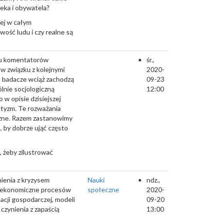
ieka i obywatela?
zej w całym
ość ludu i czy realne są
elu komentatorów
śr.,
 w związku z kolejnymi
2020-
 a badacze wciąż zachodzą
09-23
lnie socjologiczną
12:00
 w opisie dzisiejszej
watyzm. Te rozważania
eczne. Razem zastanowimy
b, by dobrze ująć często
, żeby zilustrować
nienia z kryzysem
Nauki
ndz.,
i ekonomiczne procesów
społeczne
2020-
acji gospodarczej, modeli
09-20
czynienia z zapaścią
13:00