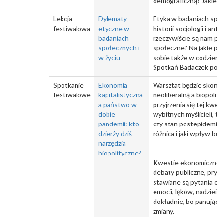
demograficzną? Jakie
Lekcja
Dylematy
Etyka w badaniach s
festiwalowa
etyczne w
historii socjologii i
badaniach
rzeczywiście są nam 
społecznych i
społeczne? Na jakie 
w życiu
sobie także w codzie
Spotkań Badaczek p
Spotkanie
Ekonomia
Warsztat będzie sko
festiwalowe
kapitalistyczna
neoliberalną a biopol
a państwo w
przyjrzenia się tej k
dobie
wybitnych myślicieli,
pandemii: kto
czy stan postepidemic
dzierży dziś
różnica i jaki wpływ
narzędzia
biopolityczne?
Kwestie ekonomiczne 
debaty publiczne, pr
stawiane są pytania 
emocji, lęków, nadziei
dokładnie, bo panują
zmiany.