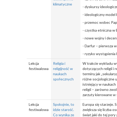
klimatyczne
- dyskursy ideologic
- ideologiczny model 
- przemoc wobec Papu
- czystka etniczna w
- nowe wojny i decen
- Darfur – pierwsza w
- ryzyko wystąpienia
Lekcja
Religia i
W trakcie wykładu wyj
festiwalowa
religijność w
dotyczących religii i 
naukach
terminy jak „sekularyz
społecznych
różne socjologiczne u
istniejący w naukach
religii – zarówno zwo
zarzuty kierowane w s
Lekcja
Spokojnie, to
Europa się starzeje. 
festiwalowa
idzie starość.
zwiększa się liczba o
Co wynika ze
świat jaki do tej pory