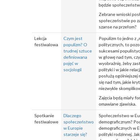
będzie społeczeństwo
Zebrane wnioski posłu
społeczeństwie po za
szanse na przełom?
Lekcja
Czym jest
Populizm to jedno z 
festiwalowa
populizm? O
politycznych, to pozo
trudnej sztuce
sukcesami populistycz
definiowana
w głowę nad tym, czy
pojęć w
wyobraźnię, żeby zast
socjologii
polityki i w jakie re
posłużą ogólniejszej 
się nad tym, jakie kr
niezwykle skomplikow
Zajęcia będą miały f
omawiane zjawiska.
Spotkanie
Dlaczego
Społeczeństwo w Euro
festiwalowe
społeczeństwo
demograficznym? Pod
w Europie
demograficznych w Eur
starzeje się?
polityki rodzinnej. 