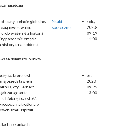
zą narzędzia
łeczny i relacje globalne.
Nauki
sob.,
yjają niwelowaniu
społeczne
2020-
orób wiąże się z historią
09-19
Czy pandemie częściej
11:00
 historyczna epidemii
awsze dylematy, punkty
ojęcia, które jest
pt.,
aną przedstawieni
2020-
Malthus, czy Herbert
09-25
 jak zarządzanie
13:00
 o higienę i czystość,
oncepcja, nakreślona w
ych armii, szpitali,
dłach, rysunkach i