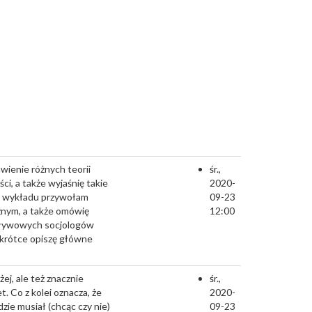
awienie różnych teorii
śr.,
ści, a także wyjaśnię takie
2020-
kcie wykładu przywołam
09-23
cznym, a także omówię
12:00
wpływowych socjologów
Pokrótce opiszę główne
ej, ale też znacznie
śr.,
. Co z kolei oznacza, że
2020-
dzie musiał (chcąc czy nie)
09-23