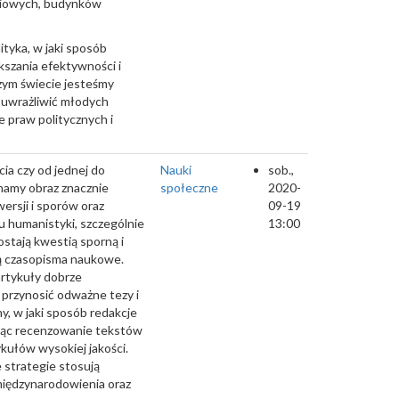
eniowych, budynków
ityka, w jaki sposób
ększania efektywności i
szym świecie jesteśmy
e uwrażliwić młodych
 praw politycznych i
ia czy od jednej do
Nauki
sob.,
ymamy obraz znacznie
społeczne
2020-
ersji i sporów oraz
09-19
 humanistyki, szczególnie
13:00
ostają kwestią sporną i
są czasopisma naukowe.
artykuły dobrze
 przynosić odważne tezy i
, w jaki sposób redakcje
ając recenzowanie tekstów
ykułów wysokiej jakości.
 strategie stosują
międzynarodowienia oraz