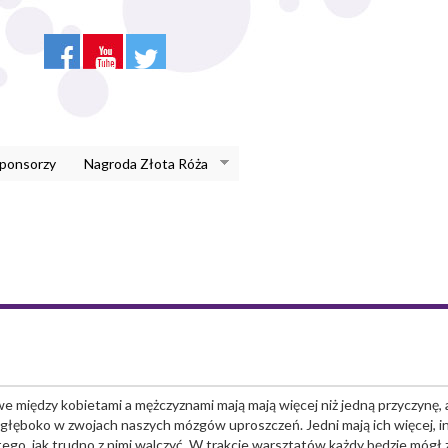
Sponsorzy
Nagroda Złota Róża
 między kobietami a mężczyznami mają mają więcej niż jedną przyczynę, a
 głęboko w zwojach naszych mózgów uproszczeń. Jedni mają ich więcej, in
ą tego, jak trudno z nimi walczyć. W trakcie warsztatów każdy będzie mógł