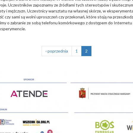
woje. Uczestników zapoznamy ze źródłami tych stereotypów i skuteczny
ety i mężczyzn. Uczestnicy warsztatu na własnej skórze, w eksperymen
zić czy sami są wolni uproszczeń czy przekonań, które stoją na przeszko
y o zabranie ze sobą telefonu komórkowego z dostępem do Internetu 
eksperymencie.
‹ poprzednia
1
2