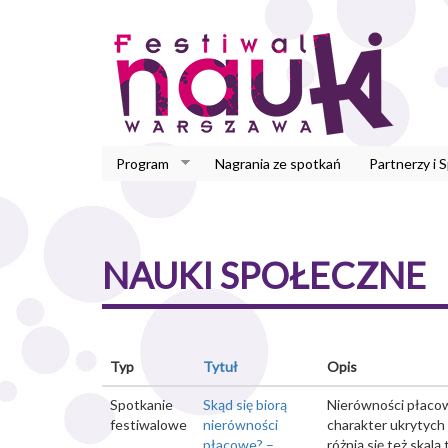
Przejdź
do
treści
Program
Nagrania ze spotkań
Partnerzy i 
NAUKI SPOŁECZNE
Typ
Tytuł
Opis
Spotkanie
Skąd się biorą
Nierówności płacowe
festiwalowe
nierówności
charakter ukrytych
płacowe? –
różnią się też skal