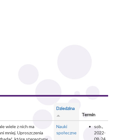
Dziedzina
Termin
le wiele z nich ma
Nauki
sob.,
ni mniej. Uproszczenia
społeczne
2022-
 zbadać, które stereotypy
09-24