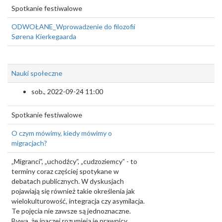
Spotkanie festiwalowe
ODWOŁANE_Wprowadzenie do filozofii
Sørena Kierkegaarda
Nauki społeczne
sob., 2022-09-24 11:00
Spotkanie festiwalowe
O czym mówimy, kiedy mówimy o
migracjach?
„Migranci”, „uchodźcy”, „cudzoziemcy” - to
terminy coraz częściej spotykane w
debatach publicznych. W dyskusjach
pojawiają się również takie określenia jak
wielokulturowość, integracja czy asymilacja.
Te pojęcia nie zawsze są jednoznaczne.
Bywa, że inaczej rozumieją je prawnicy,