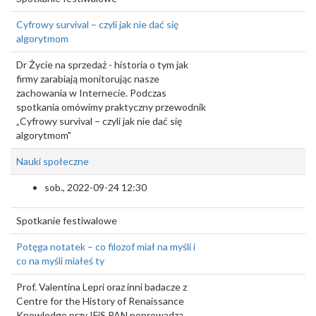
Cyfrowy survival – czyli jak nie dać się
algorytmom
Dr Życie na sprzedaż - historia o tym jak
firmy zarabiają monitorując nasze
zachowania w Internecie. Podczas
spotkania omówimy praktyczny przewodnik
„Cyfrowy survival – czyli jak nie dać się
algorytmom"
Nauki społeczne
sob., 2022-09-24 12:30
Spotkanie festiwalowe
Potęga notatek – co filozof miał na myśli i
co na myśli miałeś ty
Prof. Valentina Lepri oraz inni badacze z
Centre for the History of Renaissance
Knowledge przy IFiS PAN poprowadzą