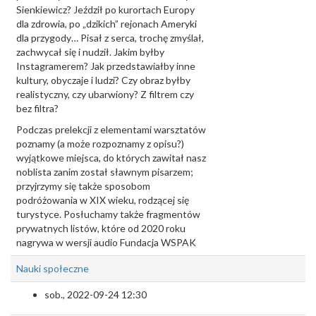
Sienkiewicz? Jeździł po kurortach Europy
dla zdrowia, po „dzikich” rejonach Ameryki
dla przygody… Pisał z serca, trochę zmyślał,
zachwycał się i nudził. Jakim byłby
Instagramerem? Jak przedstawiałby inne
kultury, obyczaje i ludzi? Czy obraz byłby
realistyczny, czy ubarwiony? Z filtrem czy
bez filtra?
Podczas prelekcji z elementami warsztatów
poznamy (a może rozpoznamy z opisu?)
wyjątkowe miejsca, do których zawitał nasz
noblista zanim został sławnym pisarzem;
przyjrzymy się także sposobom
podróżowania w XIX wieku, rodzącej się
turystyce. Posłuchamy także fragmentów
prywatnych listów, które od 2020 roku
nagrywa w wersji audio Fundacja WSPAK
Nauki społeczne
sob., 2022-09-24 12:30