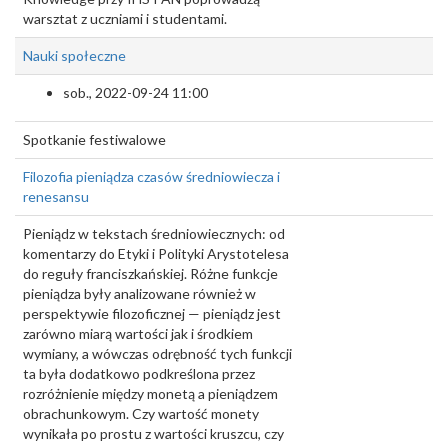
warsztat z uczniami i studentami.
Nauki społeczne
sob., 2022-09-24 11:00
Spotkanie festiwalowe
Filozofia pieniądza czasów średniowiecza i
renesansu
Pieniądz w tekstach średniowiecznych: od
komentarzy do Etyki i Polityki Arystotelesa
do reguły franciszkańskiej. Różne funkcje
pieniądza były analizowane również w
perspektywie filozoficznej — pieniądz jest
zarówno miarą wartości jak i środkiem
wymiany, a wówczas odrębność tych funkcji
ta była dodatkowo podkreślona przez
rozróżnienie między monetą a pieniądzem
obrachunkowym. Czy wartość monety
wynikała po prostu z wartości kruszcu, czy