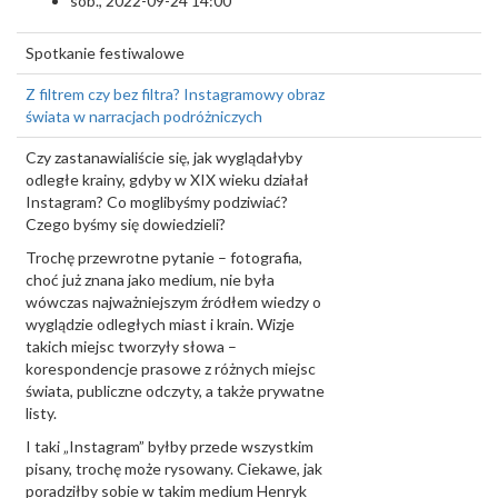
sob., 2022-09-24 14:00
Spotkanie festiwalowe
Z filtrem czy bez filtra? Instagramowy obraz
świata w narracjach podróżniczych
Czy zastanawialiście się, jak wyglądałyby
odległe krainy, gdyby w XIX wieku działał
Instagram? Co moglibyśmy podziwiać?
Czego byśmy się dowiedzieli?
Trochę przewrotne pytanie – fotografia,
choć już znana jako medium, nie była
wówczas najważniejszym źródłem wiedzy o
wyglądzie odległych miast i krain. Wizje
takich miejsc tworzyły słowa –
korespondencje prasowe z różnych miejsc
świata, publiczne odczyty, a także prywatne
listy.
I taki „Instagram” byłby przede wszystkim
pisany, trochę może rysowany. Ciekawe, jak
poradziłby sobie w takim medium Henryk