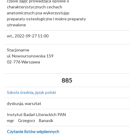
czasie zajęć prowadząca opowie o
charakterystycznych cechach
anatomicznych psa wykorzystując
preparaty osteologiczne i mokre preparaty
utrwalone
wt., 2022-09-27 11:00
Stacjonarne
ul. Nowoursynowska 159
02-776
Warszawa
885
Szkoła średnia
,
język polski
dyskusja, warsztat
Instytut Badań Literackich PAN
mgr
Grzegorz
Banasik
Czytanie listów więziennych