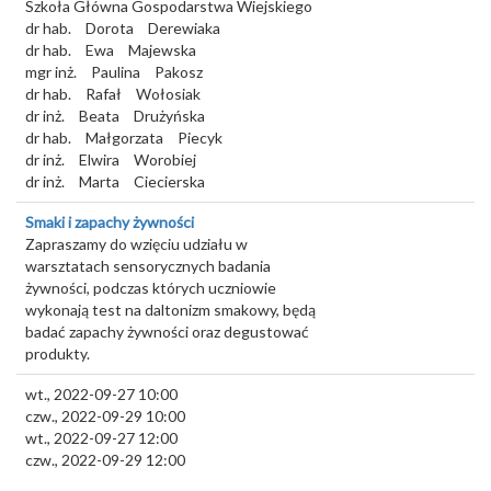
Szkoła Główna Gospodarstwa Wiejskiego
dr hab.
Dorota
Derewiaka
dr hab.
Ewa
Majewska
mgr inż.
Paulina
Pakosz
dr hab.
Rafał
Wołosiak
dr inż.
Beata
Drużyńska
dr hab.
Małgorzata
Piecyk
dr inż.
Elwira
Worobiej
dr inż.
Marta
Ciecierska
Smaki i zapachy żywności
Zapraszamy do wzięciu udziału w
warsztatach sensorycznych badania
żywności, podczas których uczniowie
wykonają test na daltonizm smakowy, będą
badać zapachy żywności oraz degustować
produkty.
wt., 2022-09-27 10:00
czw., 2022-09-29 10:00
wt., 2022-09-27 12:00
czw., 2022-09-29 12:00