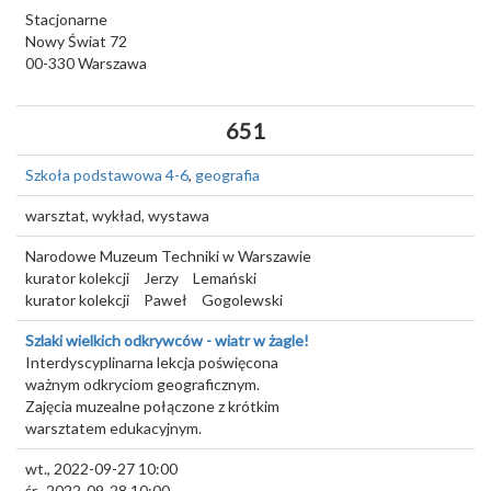
Stacjonarne
Nowy Świat 72
00-330
Warszawa
651
Szkoła podstawowa 4-6
,
geografia
warsztat, wykład, wystawa
Narodowe Muzeum Techniki w Warszawie
kurator kolekcji
Jerzy
Lemański
kurator kolekcji
Paweł
Gogolewski
Szlaki wielkich odkrywców - wiatr w żagle!
Interdyscyplinarna lekcja poświęcona
ważnym odkryciom geograficznym.
Zajęcia muzealne połączone z krótkim
warsztatem edukacyjnym.
wt., 2022-09-27 10:00
śr., 2022-09-28 10:00