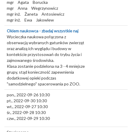
mgr
Agata
Borucka
mgr
Anna
Wegrzynowicz
mgr inż.
Żaneta
Antosiewicz
mgr inż.
Ewa
Jakowlew
Okiem naukowca - zbadaj wszystkie naj
Wycieczka naukowa połączona z
obserwacją wybranych gatunków zwierząt
oraz analizą ich wyglądu i budowy w
kontekście przystosowań do trybu życia i
zajmowanego środowiska.
Klasa zostanie podzielona na 3 - 4 mniejsze
grupy, stąd konieczność zapewnienia
dodatkowej opieki podczas
"samodzielnego" spacerowania po ZOO.
pon., 2022-09-26 10:30
pt., 2022-09-30 10:30
wt., 2022-09-27 10:30
śr., 2022-09-28 10:30
czw., 2022-09-29 10:30