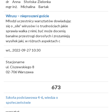
dr
Anna
Słońska-Zielonka
mgr inż.
Michalina
Bartak
Wirusy – nieproszeni goście
Młodzi uczestnicy warsztatów dowiadując
się o „sile” wirusów i o trudnościach jakie
sprawia walka z nimi, być może docenią
banalne przestrogi dorosłych i zrozumieją
wysiłek jaki, w różnych aspektach c
wt., 2022-09-27 10:30
Stacjonarne
ul. Ciszewskiego 8
02-706
Warszawa
673
Szkoła podstawowa 4-6
,
wiedza o
społeczeństwie
warsztat