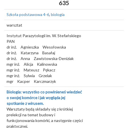
635
Szkoła podstawowa 4-6
,
biologia
warsztat
Instytut Parazytologii im. W. Stefańskiego
PAN
dr inż.
Agnieszka
Wesołowska
dr inż.
Katarzyna
Basałaj
dr inż.
Anna
Zawistowska-Deniziak
mgr inż.
Alicja
Kalinowska
mgr inż.
Mateusz
Pękacz
mgr inż.
Sylwia
Grzelak
mgr
Kacper
Karczmarzyk
Biologia: wszystko co powinieneś wiedzieć
o swojej komórce i jak wygląda jej
spotkanie z wirusem.
Warsztaty będą składały się z krótkiej
prelekcji na temat budowy i
funkcjonowania komórki, a następnie części
praktycznej.