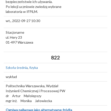
bezpieczeństwie ich używania.
Po lekcji uczniowie zwiedzą wybrane
laboratoria w IFPiLM.
wt., 2022-09-27 10:30
Stacjonarne
ul. Hery 23
01-497
Warszawa
822
Szkoła średnia
,
fizyka
wykład
Politechnika Warszawska, Wydział
Inżynierii Chemicznej i Procesowej PW
dr
Artur
Małolepszy
mgr inż.
Monika
Jałowiecka
Ogniwa paliwowe jako alternatywne źródła