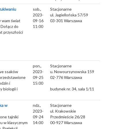
zukiwaniu
sob.,
Stacjonarne
2023-
ul. Jagiellońska 57/59
ży wam świat
09-16
03-301
Warszawa
 Dołącz do
11:00
at przyszłości
pon.,
Stacjonarne
we ssaków
2023-
u. Nowoursynowska 159
 przedstawione
09-25
02-776
Warszawa
dzin i
15:00
biologii i
budynek nr. 34, sala 1/11
uka w
ndz.,
Stacjonarne
2023-
ul. Krakowskie
one tajniki
09-24
Przedmieście 26/28
wu w klasycznym
14:00
00-927
Warszawa
. Prelekcji