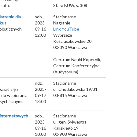
kata.
Stara BUW, s. 308
darzenie dla
sob.,
Stacjonarne
ikus
2023-
Nagranie
ologicznych –
09-16
Link YouTube
12:00
Wybrzeże
Kościuszkowskie 20
00-390
Warszawa
Centrum Nauki Kopernik,
Centrum Konferencyjne
(Audytorium)
ndz.,
Stacjonarne
znać się z
2023-
ul. Chodakowska 19/31
 do wspierania
09-17
03-815
Warszawa
sychicznymi.
13:00
 internetowych
sob.,
Stacjonarne
2023-
ul. gen. Sylwestra
09-16
Kaliskiego 19
10:00
00-908
Warszawa