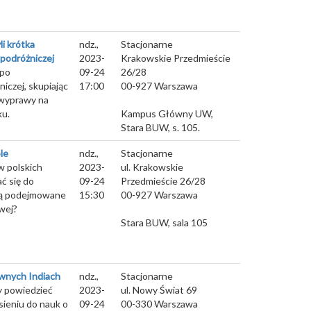
li krótka
ndz.,
Stacjonarne
 podróżniczej
2023-
Krakowskie Przedmieście
 po
09-24
26/28
niczej, skupiając
17:00
00-927
Warszawa
 wyprawy na
ku.
Kampus Główny UW,
Stara BUW, s. 105.
le
ndz.,
Stacjonarne
w polskich
2023-
ul. Krakowskie
ć się do
09-24
Przedmieście 26/28
 są podejmowane
15:30
00-927
Warszawa
wej?
Stara BUW, sala 105
awnych Indiach
ndz.,
Stacjonarne
y powiedzieć
2023-
ul. Nowy Świat 69
esieniu do nauk o
09-24
00-330
Warszawa