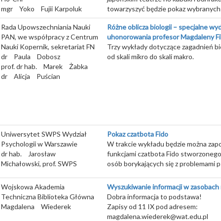
mgr
Yoko
Fujii Karpoluk
towarzyszyć będzie pokaz wybranych 
Rada Upowszechniania Nauki
Różne oblicza biologii – specjalne wy
PAN, we współpracy z Centrum
uhonorowania profesor Magdaleny F
Nauki Kopernik, sekretariat FN
Trzy wykłady dotyczące zagadnień bi
dr
Paula
Dobosz
od skali mikro do skali makro.
prof. dr hab.
Marek
Żabka
dr
Alicja
Puścian
Uniwersytet SWPS Wydział
Pokaz czatbota Fido
Psychologii w Warszawie
W trakcie wykładu będzie można zapo
dr hab.
Jarosław
funkcjami czatbota Fido stworzonego
Michałowski, prof. SWPS
osób borykających się z problemami p
Wojskowa Akademia
Wyszukiwanie informacji w zasobach
Techniczna Biblioteka Główna
Dobra informacja to podstawa!
Magdalena
Wiederek
Zapisy od 11 IX pod adresem:
magdalena.wiederek@wat.edu.pl