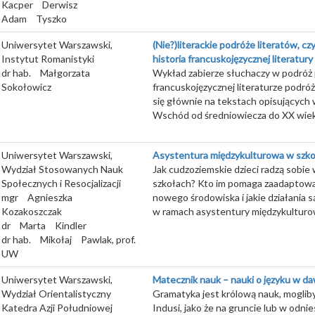
Kacper
Derwisz
Adam
Tyszko
Uniwersytet Warszawski,
(Nie?)literackie podróże literatów, czy
Instytut Romanistyki
historia francuskojęzycznej literatury
dr hab.
Małgorzata
Wykład zabierze słuchaczy w podróż
Sokołowicz
francuskojęzycznej literaturze podróż
się głównie na tekstach opisujących
Wschód od średniowiecza do XX wie
Uniwersytet Warszawski,
Asystentura międzykulturowa w szko
Wydział Stosowanych Nauk
Jak cudzoziemskie dzieci radzą sobie 
Społecznych i Resocjalizacji
szkołach? Kto im pomaga zaadaptowa
mgr
Agnieszka
nowego środowiska i jakie działania
Kozakoszczak
w ramach asystentury międzykulturo
dr
Marta
Kindler
dr hab.
Mikołaj
Pawlak, prof.
UW
Uniwersytet Warszawski,
Matecznik nauk – nauki o języku w d
Wydział Orientalistyczny
Gramatyka jest królową nauk, moglib
Katedra Azji Południowej
Indusi, jako że na gruncie lub w odni