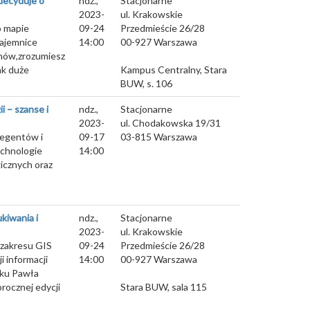
decyduje o
ndz.,
Stacjonarne
2023-
ul. Krakowskie
o mapie
09-24
Przedmieście 26/28
ajemnice
14:00
00-927
Warszawa
nów,zrozumiesz
ak duże
Kampus Centralny, Stara
BUW, s. 106
 – szanse i
ndz.,
Stacjonarne
2023-
ul. Chodakowska 19/31
legentów i
09-17
03-815
Warszawa
chnologie
14:00
icznych oraz
kiwania i
ndz.,
Stacjonarne
2023-
ul. Krakowskie
 zakresu GIS
09-24
Przedmieście 26/28
i informacji
14:00
00-927
Warszawa
bku Pawła
rocznej edycji
Stara BUW, sala 115