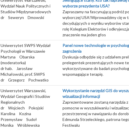
Uniwersytet Warszawski,
Swingujące stany. Kto tak naprawdę 
Wydział Nauk Politycznych i
wyborze prezydenta USA?
Studiów Międzynarodowych
Zapraszamy na fascynującą podróż p
dr
Seweryn
Dmowski
wyborczej USA!Wprowadzimy cię w t
decydujących o wyniku wyborów sta
rolę Kolegium Elektorów i odkryjesz,j
znaczenie ma jeden głos
Uniwersytet SWPS Wydział
Panel nowe technologie w psychologii
Psychologii w Warszawie
zagrożenia
Martyna
Obarska
Dyskusja odbędzie się z udziałem pre
(moderatorka)
prelegentek prezentujących nowe te
dr hab.
Jarosław
wykorzystywane do badań psycholog
Michałowski, prof. SWPS
wspomagające terapię.
dr
Grzegorz
Pochwatko
Uniwersytet Warszawski,
Wykorzystanie narzędzi GIS do wyszu
Wydział Geografii i Studiów
wizualizacji informacji
Regionalnych
Zaprezentowane zostaną narzędzia z
dr
Wojciech
Pokojski
pomocne w wyszukiwaniu i wizualizacj
Karolina
Kozina
przestrzennej w nawiązaniu do doro
Przemysław
Sudoł
Edmunda Strzeleckiego, patrona tego
Monika
Wróblewska
Festiwalu