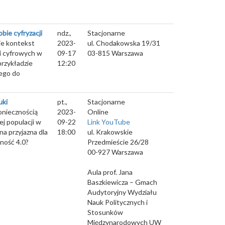
ie cyfryzacji
ndz.,
Stacjonarne
ie kontekst
2023-
ul. Chodakowska 19/31
zi cyfrowych w
09-17
03-815
Warszawa
przykładzie
12:20
ego do
uki
pt.,
Stacjonarne
oniecznością
2023-
Online
ej populacji w
09-22
Link YouTube
na przyjazna dla
18:00
ul. Krakowskie
ność 4.0?
Przedmieście 26/28
00-927
Warszawa
Aula prof. Jana
Baszkiewicza – Gmach
Audytoryjny Wydziału
Nauk Politycznych i
Stosunków
Międzynarodowych UW