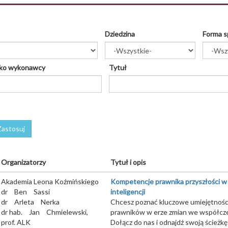
Dziedzina
Forma s
ko wykonawcy
Tytuł
Zastosuj
Organizatorzy
Tytuł i opis
Akademia Leona Koźmińskiego
Kompetencje prawnika przyszłości w 
dr
Ben
Sassi
inteligencji
dr
Arleta
Nerka
Chcesz poznać kluczowe umiejętności
dr hab.
Jan
Chmielewski,
prawników w erze zmian we współcz
prof. ALK
Dołącz do nas i odnajdź swoją ścieżk