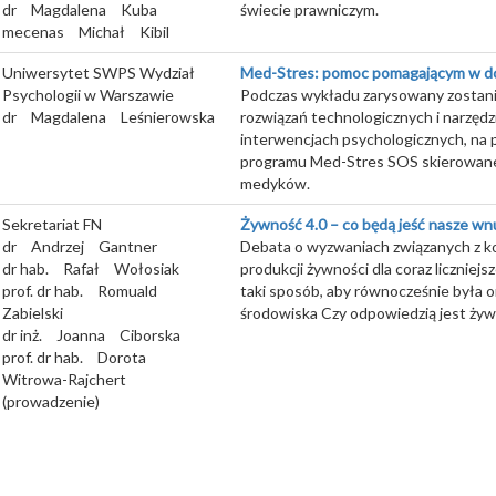
dr
Magdalena
Kuba
świecie prawniczym.
mecenas
Michał
Kibil
Uniwersytet SWPS Wydział
Med-Stres: pomoc pomagającym w dob
Psychologii w Warszawie
Podczas wykładu zarysowany zostan
dr
Magdalena
Leśnierowska
rozwiązań technologicznych i narzęd
interwencjach psychologicznych, na 
programu Med-Stres SOS skierowan
medyków.
Sekretariat FN
Żywność 4.0 – co będą jeść nasze wn
dr
Andrzej
Gantner
Debata o wyzwaniach związanych z k
dr hab.
Rafał
Wołosiak
produkcji żywności dla coraz liczniejsz
prof. dr hab.
Romuald
taki sposób, aby równocześnie była o
Zabielski
środowiska Czy odpowiedzią jest żyw
dr inż.
Joanna
Ciborska
prof. dr hab.
Dorota
Witrowa-Rajchert
(prowadzenie)