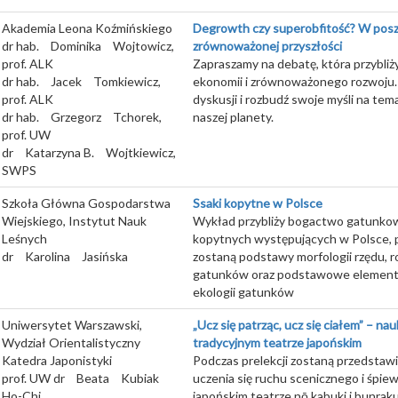
Akademia Leona Koźmińskiego
Degrowth czy superobfitość? W pos
dr hab.
Dominika
Wojtowicz,
zrównoważonej przyszłości
prof. ALK
Zapraszamy na debatę, która przybli
dr hab.
Jacek
Tomkiewicz,
ekonomii i zrównoważonego rozwoju.
prof. ALK
dyskusji i rozbudź swoje myśli na tem
dr hab.
Grzegorz
Tchorek,
naszej planety.
prof. UW
dr
Katarzyna B.
Wojtkiewicz,
SWPS
Szkoła Główna Gospodarstwa
Ssaki kopytne w Polsce
Wiejskiego, Instytut Nauk
Wykład przybliży bogactwo gatunko
Leśnych
kopytnych występujących w Polsce,
dr
Karolina
Jasińska
zostaną podstawy morfologii rzędu, ro
gatunków oraz podstawowe elementy 
ekologii gatunków
Uniwersytet Warszawski,
„Ucz się patrząc, ucz się ciałem” – na
Wydział Orientalistyczny
tradycyjnym teatrze japońskim
Katedra Japonistyki
Podczas prelekcji zostaną przedstawi
prof. UW dr
Beata
Kubiak
uczenia się ruchu scenicznego i śpie
Ho-Chi
japońskim teatrze nō kabuki i bunraku