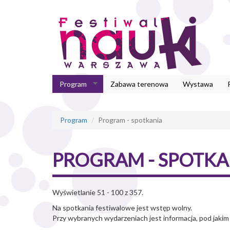
Przejdź
do
treści
Program
Zabawa terenowa
Wystawa
Program
Program - spotkania
PROGRAM - SPOTKA
Wyświetlanie 51 - 100 z 357.
Na spotkania festiwalowe jest wstęp wolny.
Przy wybranych wydarzeniach jest informacja, pod jakim 