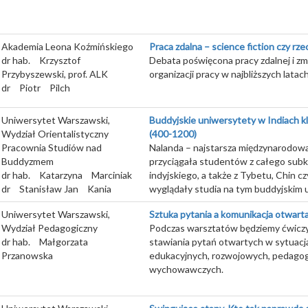
Akademia Leona Koźmińskiego
Praca zdalna – science fiction czy rz
dr hab.
Krzysztof
Debata poświęcona pracy zdalnej i z
Przybyszewski, prof. ALK
organizacji pracy w najbliższych latach
dr
Piotr
Pilch
Uniwersytet Warszawski,
Buddyjskie uniwersytety w Indiach k
Wydział Orientalistyczny
(400-1200)
Pracownia Studiów nad
Nalanda – najstarsza międzynarodowa 
Buddyzmem
przyciągała studentów z całego sub
dr hab.
Katarzyna
Marciniak
indyjskiego, a także z Tybetu, Chin czy
dr
Stanisław Jan
Kania
wyglądały studia na tym buddyjskim 
Uniwersytet Warszawski,
Sztuka pytania a komunikacja otwart
Wydział Pedagogiczny
Podczas warsztatów będziemy ćwiczy
dr hab.
Małgorzata
stawiania pytań otwartych w sytuacj
Przanowska
edukacyjnych, rozwojowych, pedagog
wychowawczych.