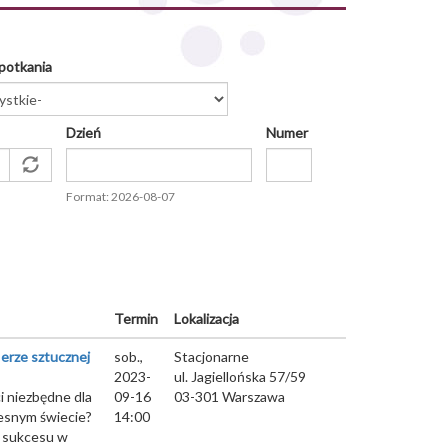
potkania
Dzień
Numer
Data
Format: 2026-08-07
Termin
Lokalizacja
erze sztucznej
sob.,
Stacjonarne
2023-
ul. Jagiellońska 57/59
 niezbędne dla
09-16
03-301
Warszawa
esnym świecie?
14:00
ę sukcesu w