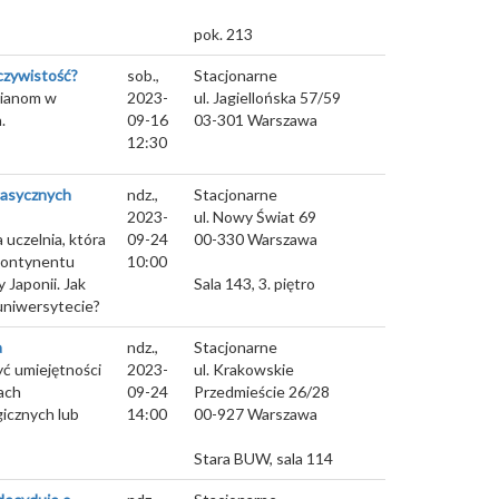
pok. 213
eczywistość?
sob.,
Stacjonarne
mianom w
2023-
ul. Jagiellońska 57/59
.
09-16
03-301
Warszawa
12:30
lasycznych
ndz.,
Stacjonarne
2023-
ul. Nowy Świat 69
uczelnia, która
09-24
00-330
Warszawa
kontynentu
10:00
 Japonii. Jak
Sala 143, 3. piętro
uniwersytecie?
a
ndz.,
Stacjonarne
ć umiejętności
2023-
ul. Krakowskie
ach
09-24
Przedmieście 26/28
icznych lub
14:00
00-927
Warszawa
Stara BUW, sala 114