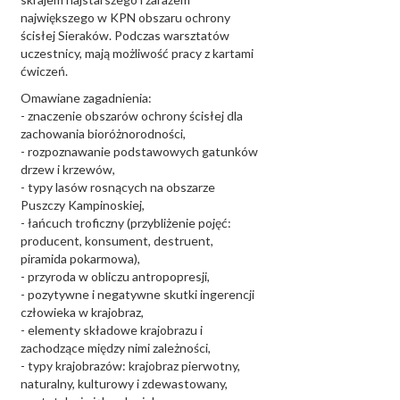
największego w KPN obszaru ochrony
ścisłej Sieraków. Podczas warsztatów
uczestnicy, mają możliwość pracy z kartami
ćwiczeń.
Omawiane zagadnienia:
- znaczenie obszarów ochrony ścisłej dla
zachowania bioróżnorodności,
- rozpoznawanie podstawowych gatunków
drzew i krzewów,
- typy lasów rosnących na obszarze
Puszczy Kampinoskiej,
- łańcuch troficzny (przybliżenie pojęć:
producent, konsument, destruent,
piramida pokarmowa),
- przyroda w obliczu antropopresji,
- pozytywne i negatywne skutki ingerencji
człowieka w krajobraz,
- elementy składowe krajobrazu i
zachodzące między nimi zależności,
- typy krajobrazów: krajobraz pierwotny,
naturalny, kulturowy i zdewastowany,