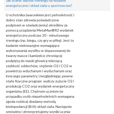
Jak ocenić wpływ treningu na wydatki
energetyczne i skład ciała u sportowców?
U ochotnika (warunkiem jest pełnoletność i
dobry stan zdrowia poświadczone
podpisem w oświadczeniu) określimy za
pomocą urządzenia MetaMax®R2 wydatek
energetyczny podczas 20 - minutowego
treningu (np. biegu, czy gry w piłkę). Jest to
badanie nieinwazyjne wymagające
wykonywania wysiłku w dopasowanej do
twarzy masce i kamizelce chroniącej
podpiętą do maski głowicę mierzącą
szybkość oddechów, stężenie O2 i CO2 w
powietrzu wdychanym i wydychanym oraz
inne jego parametry. Uwzględniając pewne
stałe fizyczne program wyliczy zużycie O2 i
produkcję CO2 oraz wydatek energetyczny
organizmu (EE). Chętnym uczniom (w
przypadku osób niepełnoletnich wymagana
zgoda rodzica) zbadamy metodą
bioimpedancji (BIA) skład ciała. Następnie
omówimy i zinterpretujemy wyniki ucznia-