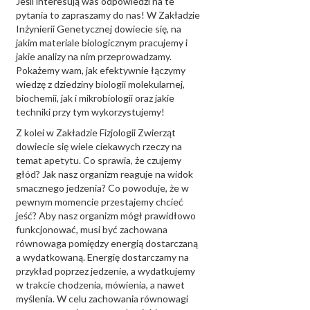
Jeśli interesują was odpowiedzi na te
pytania to zapraszamy do nas! W Zakładzie
Inżynierii Genetycznej dowiecie się, na
jakim materiale biologicznym pracujemy i
jakie analizy na nim przeprowadzamy.
Pokażemy wam, jak efektywnie łączymy
wiedzę z dziedziny biologii molekularnej,
biochemii, jak i mikrobiologii oraz jakie
techniki przy tym wykorzystujemy!
Z kolei w Zakładzie Fizjologii Zwierząt
dowiecie się wiele ciekawych rzeczy na
temat apetytu. Co sprawia, że czujemy
głód? Jak nasz organizm reaguje na widok
smacznego jedzenia? Co powoduje, że w
pewnym momencie przestajemy chcieć
jeść? Aby nasz organizm mógł prawidłowo
funkcjonować, musi być zachowana
równowaga pomiędzy energią dostarczaną
a wydatkowaną. Energię dostarczamy na
przykład poprzez jedzenie, a wydatkujemy
w trakcie chodzenia, mówienia, a nawet
myślenia. W celu zachowania równowagi