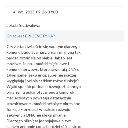
wt., 2023-09-26 09:00
Lekcja festiwalowa
Co to jest EPIGENETYKA?
Czy zastanawialiście się nad tym dlaczego
komórki budujące nasz organizm mogą tak
bardzo różnić się od siebie. Jak to jest
możliwe, że np. komórki mięśniowe i
komórki nerwowe, które zawierają DNA o
takiej samej sekwencji, zupełnie inaczej
wyglądają i pełnią całkiem rożne funkcje?
W jaki sposób podczas rozwoju złożonego
organizmu eukariotycznego z komórek
macierzystych powstają ostatecznie
zróżnicowane komórki pełniące określone
funkcje – przecież w trakcie rozwoju
sekwencja DNA nie ulega zmianie.
Dlaczego bliźnięta jednojajowe o tym
samym genomie coraz bardziej różnią się od