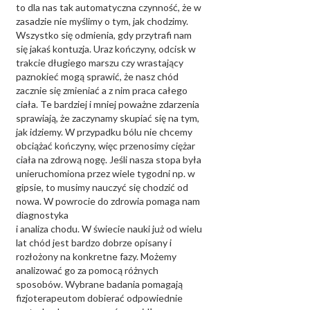
to dla nas tak automatyczna czynność, że w
zasadzie nie myślimy o tym, jak chodzimy.
Wszystko się odmienia, gdy przytrafi nam
się jakaś kontuzja. Uraz kończyny, odcisk w
trakcie długiego marszu czy wrastający
paznokieć mogą sprawić, że nasz chód
zacznie się zmieniać a z nim praca całego
ciała. Te bardziej i mniej poważne zdarzenia
sprawiają, że zaczynamy skupiać się na tym,
jak idziemy. W przypadku bólu nie chcemy
obciążać kończyny, więc przenosimy ciężar
ciała na zdrową nogę. Jeśli nasza stopa była
unieruchomiona przez wiele tygodni np. w
gipsie, to musimy nauczyć się chodzić od
nowa. W powrocie do zdrowia pomaga nam
diagnostyka
i analiza chodu. W świecie nauki już od wielu
lat chód jest bardzo dobrze opisany i
rozłożony na konkretne fazy. Możemy
analizować go za pomocą różnych
sposobów. Wybrane badania pomagają
fizjoterapeutom dobierać odpowiednie