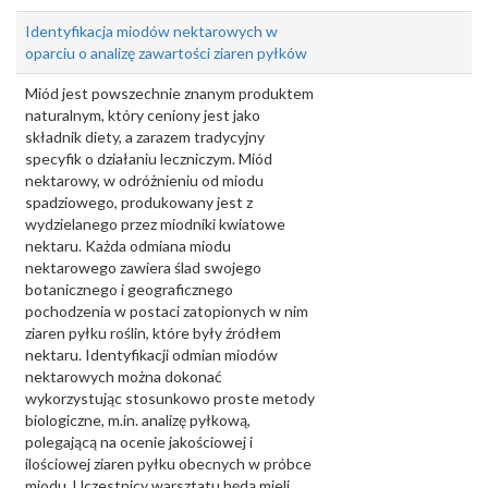
Identyfikacja miodów nektarowych w
oparciu o analizę zawartości ziaren pyłków
Miód jest powszechnie znanym produktem
naturalnym, który ceniony jest jako
składnik diety, a zarazem tradycyjny
specyfik o działaniu leczniczym. Miód
nektarowy, w odróżnieniu od miodu
spadziowego, produkowany jest z
wydzielanego przez miodniki kwiatowe
nektaru. Każda odmiana miodu
nektarowego zawiera ślad swojego
botanicznego i geograficznego
pochodzenia w postaci zatopionych w nim
ziaren pyłku roślin, które były źródłem
nektaru. Identyfikacji odmian miodów
nektarowych można dokonać
wykorzystując stosunkowo proste metody
biologiczne, m.in. analizę pyłkową,
polegającą na ocenie jakościowej i
ilościowej ziaren pyłku obecnych w próbce
miodu. Uczestnicy warsztatu będą mieli